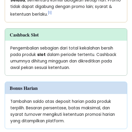
Selasa
, sementara komisi dibagikan setiap hari. Promo
tidak dapat digabung dengan promo lain; syarat &
[1]
ketentuan berlaku.
Cashback Slot
Pengembalian sebagian dari total kekalahan bersih
pada produk
slot
dalam periode tertentu. Cashback
umumnya dihitung mingguan dan dikreditkan pada
awal pekan sesuai ketentuan.
Bonus Harian
Tambahan saldo atas deposit harian pada produk
terpilih. Besaran persentase, batas maksimal, dan
syarat
turnover
mengikuti ketentuan promosi harian
yang ditampilkan platform.