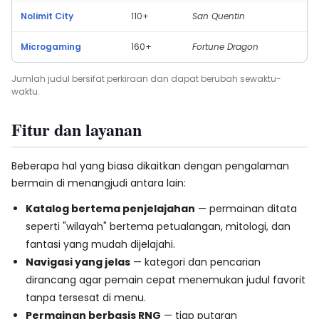
Nolimit City
110+
San Quentin
Microgaming
160+
Fortune Dragon
Jumlah judul bersifat perkiraan dan dapat berubah sewaktu-
waktu.
Fitur dan layanan
Beberapa hal yang biasa dikaitkan dengan pengalaman
bermain di menangjudi antara lain:
Katalog bertema penjelajahan
— permainan ditata
seperti "wilayah" bertema petualangan, mitologi, dan
fantasi yang mudah dijelajahi.
Navigasi yang jelas
— kategori dan pencarian
dirancang agar pemain cepat menemukan judul favorit
tanpa tersesat di menu.
Permainan berbasis RNG
— tiap putaran