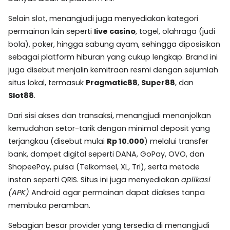
Selain slot, menangjudi juga menyediakan kategori
permainan lain seperti
live casino
, togel, olahraga (judi
bola), poker, hingga sabung ayam, sehingga diposisikan
sebagai platform hiburan yang cukup lengkap. Brand ini
juga disebut menjalin kemitraan resmi dengan sejumlah
situs lokal, termasuk
Pragmatic88
,
Super88
, dan
Slot88
.
Dari sisi akses dan transaksi, menangjudi menonjolkan
kemudahan setor-tarik dengan minimal deposit yang
terjangkau (disebut mulai
Rp 10.000
) melalui transfer
bank, dompet digital seperti DANA, GoPay, OVO, dan
ShopeePay, pulsa (Telkomsel, XL, Tri), serta metode
instan seperti QRIS. Situs ini juga menyediakan
aplikasi
(APK)
Android agar permainan dapat diakses tanpa
membuka peramban.
Sebagian besar provider yang tersedia di menangjudi