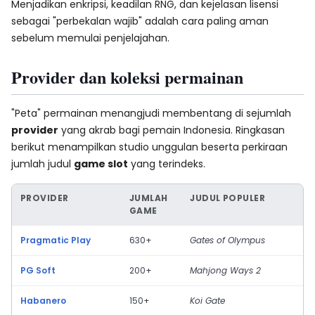
Menjadikan enkripsi, keadilan RNG, dan kejelasan lisensi
sebagai "perbekalan wajib" adalah cara paling aman
sebelum memulai penjelajahan.
Provider dan koleksi permainan
"Peta" permainan menangjudi membentang di sejumlah
provider
yang akrab bagi pemain Indonesia. Ringkasan
berikut menampilkan studio unggulan beserta perkiraan
jumlah judul
game slot
yang terindeks.
PROVIDER
JUMLAH
JUDUL POPULER
GAME
Pragmatic Play
630+
Gates of Olympus
PG Soft
200+
Mahjong Ways 2
Habanero
150+
Koi Gate