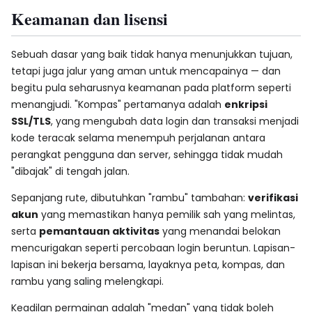
Keamanan dan lisensi
Sebuah dasar yang baik tidak hanya menunjukkan tujuan,
tetapi juga jalur yang aman untuk mencapainya — dan
begitu pula seharusnya keamanan pada platform seperti
menangjudi. "Kompas" pertamanya adalah
enkripsi
SSL/TLS
, yang mengubah data login dan transaksi menjadi
kode teracak selama menempuh perjalanan antara
perangkat pengguna dan server, sehingga tidak mudah
"dibajak" di tengah jalan.
Sepanjang rute, dibutuhkan "rambu" tambahan:
verifikasi
akun
yang memastikan hanya pemilik sah yang melintas,
serta
pemantauan aktivitas
yang menandai belokan
mencurigakan seperti percobaan login beruntun. Lapisan-
lapisan ini bekerja bersama, layaknya peta, kompas, dan
rambu yang saling melengkapi.
Keadilan permainan adalah "medan" yang tidak boleh