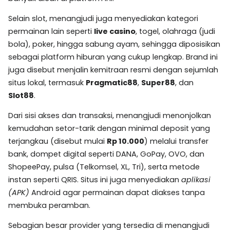
Selain slot, menangjudi juga menyediakan kategori
permainan lain seperti
live casino
, togel, olahraga (judi
bola), poker, hingga sabung ayam, sehingga diposisikan
sebagai platform hiburan yang cukup lengkap. Brand ini
juga disebut menjalin kemitraan resmi dengan sejumlah
situs lokal, termasuk
Pragmatic88
,
Super88
, dan
Slot88
.
Dari sisi akses dan transaksi, menangjudi menonjolkan
kemudahan setor-tarik dengan minimal deposit yang
terjangkau (disebut mulai
Rp 10.000
) melalui transfer
bank, dompet digital seperti DANA, GoPay, OVO, dan
ShopeePay, pulsa (Telkomsel, XL, Tri), serta metode
instan seperti QRIS. Situs ini juga menyediakan
aplikasi
(APK)
Android agar permainan dapat diakses tanpa
membuka peramban.
Sebagian besar provider yang tersedia di menangjudi