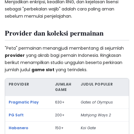
Menjadikan enkripsi, keadilan RNG, dan kejelasan lisensi
sebagai "perbekalan wajib" adalah cara paling aman
sebelum memulai penjelajahan.
Provider dan koleksi permainan
"Peta" permainan menangjudi membentang di sejumlah
provider
yang akrab bagi pemain Indonesia. Ringkasan
berikut menampilkan studio unggulan beserta perkiraan
jumlah judul
game slot
yang terindeks.
PROVIDER
JUMLAH
JUDUL POPULER
GAME
Pragmatic Play
630+
Gates of Olympus
PG Soft
200+
Mahjong Ways 2
Habanero
150+
Koi Gate