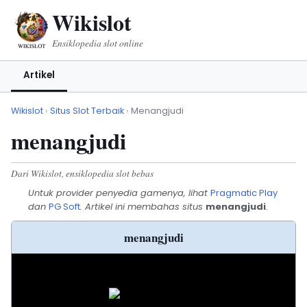
Wikislot
Ensiklopedia slot online
Artikel
Wikislot
›
Situs Slot Terbaik
›
Menangjudi
menangjudi
Dari Wikislot, ensiklopedia slot bebas
Untuk provider penyedia gamenya, lihat
Pragmatic Play
dan
PG Soft
. Artikel ini membahas situs
menangjudi
.
menangjudi