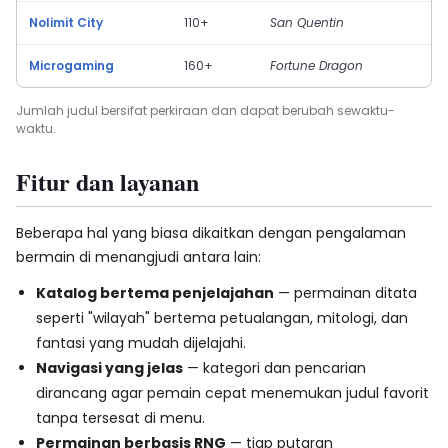
Nolimit City
110+
San Quentin
Microgaming
160+
Fortune Dragon
Jumlah judul bersifat perkiraan dan dapat berubah sewaktu-
waktu.
Fitur dan layanan
Beberapa hal yang biasa dikaitkan dengan pengalaman
bermain di menangjudi antara lain:
Katalog bertema penjelajahan
— permainan ditata
seperti "wilayah" bertema petualangan, mitologi, dan
fantasi yang mudah dijelajahi.
Navigasi yang jelas
— kategori dan pencarian
dirancang agar pemain cepat menemukan judul favorit
tanpa tersesat di menu.
Permainan berbasis RNG
— tiap putaran