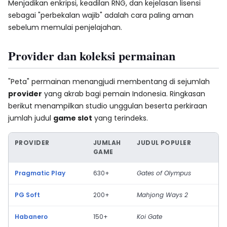
Menjadikan enkripsi, keadilan RNG, dan kejelasan lisensi
sebagai "perbekalan wajib" adalah cara paling aman
sebelum memulai penjelajahan.
Provider dan koleksi permainan
"Peta" permainan menangjudi membentang di sejumlah
provider
yang akrab bagi pemain Indonesia. Ringkasan
berikut menampilkan studio unggulan beserta perkiraan
jumlah judul
game slot
yang terindeks.
PROVIDER
JUMLAH
JUDUL POPULER
GAME
Pragmatic Play
630+
Gates of Olympus
PG Soft
200+
Mahjong Ways 2
Habanero
150+
Koi Gate