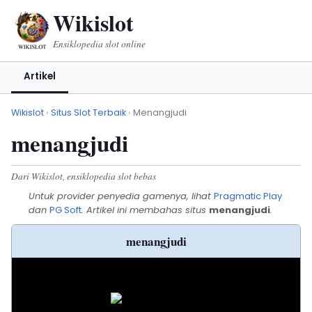
Wikislot
Ensiklopedia slot online
Artikel
Wikislot
›
Situs Slot Terbaik
›
Menangjudi
menangjudi
Dari Wikislot, ensiklopedia slot bebas
Untuk provider penyedia gamenya, lihat
Pragmatic Play
dan
PG Soft
. Artikel ini membahas situs
menangjudi
.
menangjudi