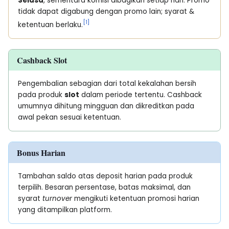
Selasa
, sementara komisi dibagikan setiap hari. Promo
tidak dapat digabung dengan promo lain; syarat &
[1]
ketentuan berlaku.
Cashback Slot
Pengembalian sebagian dari total kekalahan bersih
pada produk
slot
dalam periode tertentu. Cashback
umumnya dihitung mingguan dan dikreditkan pada
awal pekan sesuai ketentuan.
Bonus Harian
Tambahan saldo atas deposit harian pada produk
terpilih. Besaran persentase, batas maksimal, dan
syarat
turnover
mengikuti ketentuan promosi harian
yang ditampilkan platform.