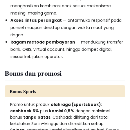
menghasilkan kombinasi acak sesuai mekanisme
masing-masing game.
Akses lintas perangkat
— antarmuka responsif pada
ponsel maupun desktop dengan waktu muat yang
ringan.
Ragam metode pembayaran
— mendukung transfer
bank, QRIS, virtual account, hingga dompet digital,
sesuai kebijakan operator.
Bonus dan promosi
Bonus Sports
Promo untuk produk
olahraga (sportsbook)
:
cashback 5%
plus
komisi 0,5%
dengan maksimal
bonus
tanpa batas
. Cashback dihitung dari total
kekalahan Senin–Minggu dan dikreditkan setiap