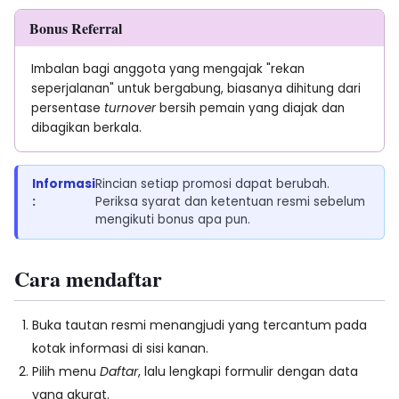
Bonus Referral
Imbalan bagi anggota yang mengajak "rekan
seperjalanan" untuk bergabung, biasanya dihitung dari
persentase
turnover
bersih pemain yang diajak dan
dibagikan berkala.
Informasi
Rincian setiap promosi dapat berubah.
:
Periksa syarat dan ketentuan resmi sebelum
mengikuti bonus apa pun.
Cara mendaftar
Buka tautan resmi menangjudi yang tercantum pada
kotak informasi di sisi kanan.
Pilih menu
Daftar
, lalu lengkapi formulir dengan data
yang akurat.