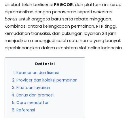
disebut telah berlisensi
PAGCOR
, dan platform ini kerap
dipromosikan dengan penawaran seperti
welcome
bonus
untuk anggota baru serta rebate mingguan.
Kombinasi antara kelengkapan permainan, RTP tinggi,
kemudahan transaksi, dan dukungan layanan 24 jam
menjadikan menangjudi salah satu nama yang banyak
diperbincangkan dalam ekosistem slot online Indonesia.
Daftar isi
Keamanan dan lisensi
Provider dan koleksi permainan
Fitur dan layanan
Bonus dan promosi
Cara mendaftar
Referensi