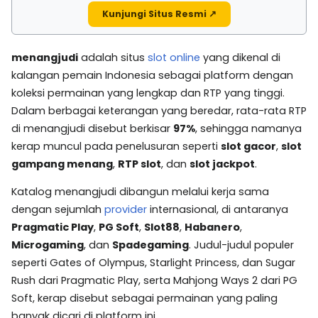
Kunjungi Situs Resmi ↗
menangjudi
adalah situs
slot online
yang dikenal di
kalangan pemain Indonesia sebagai platform dengan
koleksi permainan yang lengkap dan RTP yang tinggi.
Dalam berbagai keterangan yang beredar, rata-rata RTP
di menangjudi disebut berkisar
97%
, sehingga namanya
kerap muncul pada penelusuran seperti
slot gacor
,
slot
gampang menang
,
RTP slot
, dan
slot jackpot
.
Katalog menangjudi dibangun melalui kerja sama
dengan sejumlah
provider
internasional, di antaranya
Pragmatic Play
,
PG Soft
,
Slot88
,
Habanero
,
Microgaming
, dan
Spadegaming
. Judul-judul populer
seperti Gates of Olympus, Starlight Princess, dan Sugar
Rush dari Pragmatic Play, serta Mahjong Ways 2 dari PG
Soft, kerap disebut sebagai permainan yang paling
banyak dicari di platform ini.