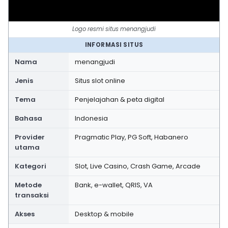
Logo resmi situs menangjudi
INFORMASI SITUS
Nama
menangjudi
Jenis
Situs slot online
Tema
Penjelajahan & peta digital
Bahasa
Indonesia
Provider
Pragmatic Play, PG Soft, Habanero
utama
Kategori
Slot, Live Casino, Crash Game, Arcade
Metode
Bank, e-wallet, QRIS, VA
transaksi
Akses
Desktop & mobile