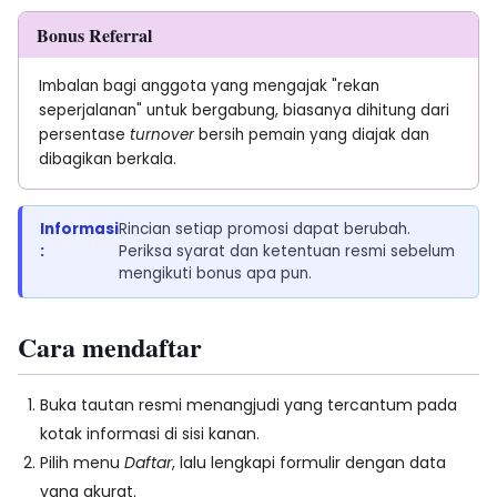
Bonus Referral
Imbalan bagi anggota yang mengajak "rekan
seperjalanan" untuk bergabung, biasanya dihitung dari
persentase
turnover
bersih pemain yang diajak dan
dibagikan berkala.
Informasi
Rincian setiap promosi dapat berubah.
:
Periksa syarat dan ketentuan resmi sebelum
mengikuti bonus apa pun.
Cara mendaftar
Buka tautan resmi menangjudi yang tercantum pada
kotak informasi di sisi kanan.
Pilih menu
Daftar
, lalu lengkapi formulir dengan data
yang akurat.