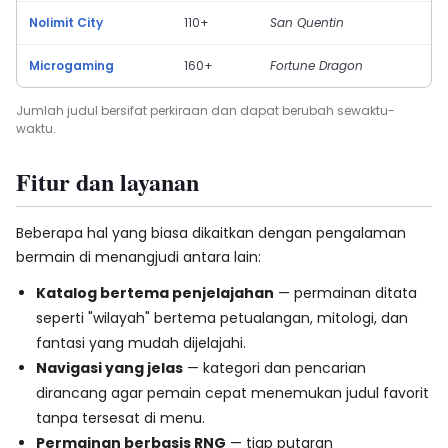
Nolimit City
110+
San Quentin
Microgaming
160+
Fortune Dragon
Jumlah judul bersifat perkiraan dan dapat berubah sewaktu-
waktu.
Fitur dan layanan
Beberapa hal yang biasa dikaitkan dengan pengalaman
bermain di menangjudi antara lain:
Katalog bertema penjelajahan
— permainan ditata
seperti "wilayah" bertema petualangan, mitologi, dan
fantasi yang mudah dijelajahi.
Navigasi yang jelas
— kategori dan pencarian
dirancang agar pemain cepat menemukan judul favorit
tanpa tersesat di menu.
Permainan berbasis RNG
— tiap putaran