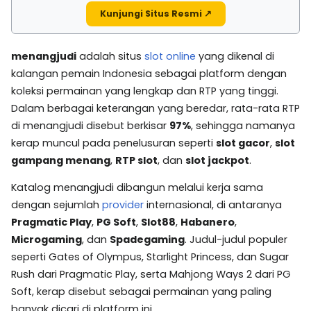
Kunjungi Situs Resmi ↗
menangjudi
adalah situs
slot online
yang dikenal di
kalangan pemain Indonesia sebagai platform dengan
koleksi permainan yang lengkap dan RTP yang tinggi.
Dalam berbagai keterangan yang beredar, rata-rata RTP
di menangjudi disebut berkisar
97%
, sehingga namanya
kerap muncul pada penelusuran seperti
slot gacor
,
slot
gampang menang
,
RTP slot
, dan
slot jackpot
.
Katalog menangjudi dibangun melalui kerja sama
dengan sejumlah
provider
internasional, di antaranya
Pragmatic Play
,
PG Soft
,
Slot88
,
Habanero
,
Microgaming
, dan
Spadegaming
. Judul-judul populer
seperti Gates of Olympus, Starlight Princess, dan Sugar
Rush dari Pragmatic Play, serta Mahjong Ways 2 dari PG
Soft, kerap disebut sebagai permainan yang paling
banyak dicari di platform ini.