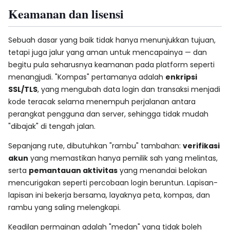
Keamanan dan lisensi
Sebuah dasar yang baik tidak hanya menunjukkan tujuan,
tetapi juga jalur yang aman untuk mencapainya — dan
begitu pula seharusnya keamanan pada platform seperti
menangjudi. "Kompas" pertamanya adalah
enkripsi
SSL/TLS
, yang mengubah data login dan transaksi menjadi
kode teracak selama menempuh perjalanan antara
perangkat pengguna dan server, sehingga tidak mudah
"dibajak" di tengah jalan.
Sepanjang rute, dibutuhkan "rambu" tambahan:
verifikasi
akun
yang memastikan hanya pemilik sah yang melintas,
serta
pemantauan aktivitas
yang menandai belokan
mencurigakan seperti percobaan login beruntun. Lapisan-
lapisan ini bekerja bersama, layaknya peta, kompas, dan
rambu yang saling melengkapi.
Keadilan permainan adalah "medan" yang tidak boleh