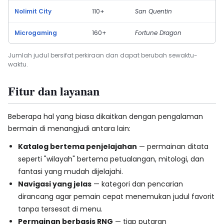
Nolimit City
110+
San Quentin
Microgaming
160+
Fortune Dragon
Jumlah judul bersifat perkiraan dan dapat berubah sewaktu-
waktu.
Fitur dan layanan
Beberapa hal yang biasa dikaitkan dengan pengalaman
bermain di menangjudi antara lain:
Katalog bertema penjelajahan
— permainan ditata
seperti "wilayah" bertema petualangan, mitologi, dan
fantasi yang mudah dijelajahi.
Navigasi yang jelas
— kategori dan pencarian
dirancang agar pemain cepat menemukan judul favorit
tanpa tersesat di menu.
Permainan berbasis RNG
— tiap putaran