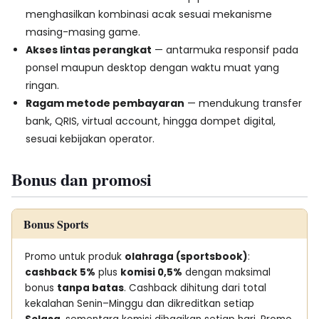
menghasilkan kombinasi acak sesuai mekanisme
masing-masing game.
Akses lintas perangkat
— antarmuka responsif pada
ponsel maupun desktop dengan waktu muat yang
ringan.
Ragam metode pembayaran
— mendukung transfer
bank, QRIS, virtual account, hingga dompet digital,
sesuai kebijakan operator.
Bonus dan promosi
Bonus Sports
Promo untuk produk
olahraga (sportsbook)
:
cashback 5%
plus
komisi 0,5%
dengan maksimal
bonus
tanpa batas
. Cashback dihitung dari total
kekalahan Senin–Minggu dan dikreditkan setiap