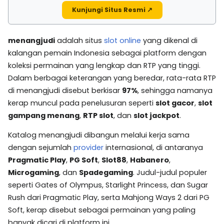
Kunjungi Situs Resmi ↗
menangjudi
adalah situs
slot online
yang dikenal di
kalangan pemain Indonesia sebagai platform dengan
koleksi permainan yang lengkap dan RTP yang tinggi.
Dalam berbagai keterangan yang beredar, rata-rata RTP
di menangjudi disebut berkisar
97%
, sehingga namanya
kerap muncul pada penelusuran seperti
slot gacor
,
slot
gampang menang
,
RTP slot
, dan
slot jackpot
.
Katalog menangjudi dibangun melalui kerja sama
dengan sejumlah
provider
internasional, di antaranya
Pragmatic Play
,
PG Soft
,
Slot88
,
Habanero
,
Microgaming
, dan
Spadegaming
. Judul-judul populer
seperti Gates of Olympus, Starlight Princess, dan Sugar
Rush dari Pragmatic Play, serta Mahjong Ways 2 dari PG
Soft, kerap disebut sebagai permainan yang paling
banyak dicari di platform ini.