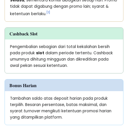
Selasa
, sementara komisi dibagikan setiap hari. Promo
tidak dapat digabung dengan promo lain; syarat &
[1]
ketentuan berlaku.
Cashback Slot
Pengembalian sebagian dari total kekalahan bersih
pada produk
slot
dalam periode tertentu. Cashback
umumnya dihitung mingguan dan dikreditkan pada
awal pekan sesuai ketentuan.
Bonus Harian
Tambahan saldo atas deposit harian pada produk
terpilih. Besaran persentase, batas maksimal, dan
syarat
turnover
mengikuti ketentuan promosi harian
yang ditampilkan platform.