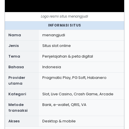
Logo resmi situs menangjudi
INFORMASI SITUS
Nama
menangjudi
Jenis
Situs slot online
Tema
Penjelajahan & peta digital
Bahasa
Indonesia
Provider
Pragmatic Play, PG Soft, Habanero
utama
Kategori
Slot, Live Casino, Crash Game, Arcade
Metode
Bank, e-wallet, QRIS, VA
transaksi
Akses
Desktop & mobile