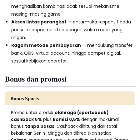
menghasilkan kombinasi acak sesuai mekanisme
masing-masing game.
Akses lintas perangkat
— antarmuka responsif pada
ponsel maupun desktop dengan waktu muat yang
ringan.
Ragam metode pembayaran
— mendukung transfer
bank, QRIS, virtual account, hingga dompet digital,
sesuai kebijakan operator.
Bonus dan promosi
Bonus Sports
Promo untuk produk
olahraga (sportsbook)
:
cashback 5%
plus
komisi 0,5%
dengan maksimal
bonus
tanpa batas
. Cashback dihitung dari total
kekalahan Senin–Minggu dan dikreditkan setiap