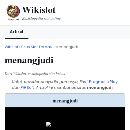
Wikislot
Ensiklopedia slot online
Artikel
Wikislot
›
Situs Slot Terbaik
›
Menangjudi
menangjudi
Dari Wikislot, ensiklopedia slot bebas
Untuk provider penyedia gamenya, lihat
Pragmatic Play
dan
PG Soft
. Artikel ini membahas situs
menangjudi
.
menangjudi