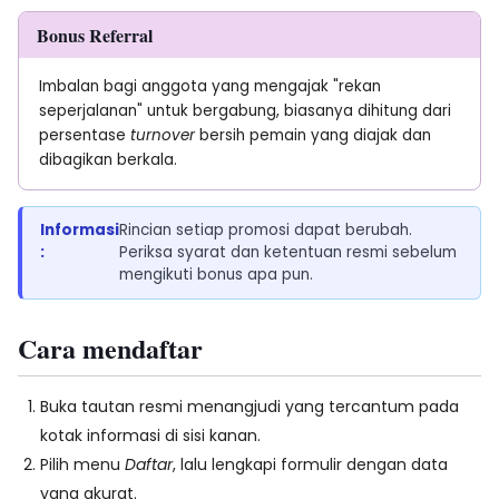
Bonus Referral
Imbalan bagi anggota yang mengajak "rekan
seperjalanan" untuk bergabung, biasanya dihitung dari
persentase
turnover
bersih pemain yang diajak dan
dibagikan berkala.
Informasi
Rincian setiap promosi dapat berubah.
:
Periksa syarat dan ketentuan resmi sebelum
mengikuti bonus apa pun.
Cara mendaftar
Buka tautan resmi menangjudi yang tercantum pada
kotak informasi di sisi kanan.
Pilih menu
Daftar
, lalu lengkapi formulir dengan data
yang akurat.