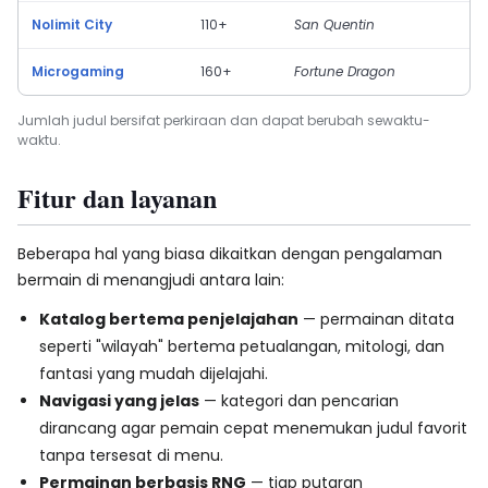
Nolimit City
110+
San Quentin
Microgaming
160+
Fortune Dragon
Jumlah judul bersifat perkiraan dan dapat berubah sewaktu-
waktu.
Fitur dan layanan
Beberapa hal yang biasa dikaitkan dengan pengalaman
bermain di menangjudi antara lain:
Katalog bertema penjelajahan
— permainan ditata
seperti "wilayah" bertema petualangan, mitologi, dan
fantasi yang mudah dijelajahi.
Navigasi yang jelas
— kategori dan pencarian
dirancang agar pemain cepat menemukan judul favorit
tanpa tersesat di menu.
Permainan berbasis RNG
— tiap putaran