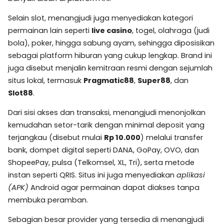
Selain slot, menangjudi juga menyediakan kategori
permainan lain seperti
live casino
, togel, olahraga (judi
bola), poker, hingga sabung ayam, sehingga diposisikan
sebagai platform hiburan yang cukup lengkap. Brand ini
juga disebut menjalin kemitraan resmi dengan sejumlah
situs lokal, termasuk
Pragmatic88
,
Super88
, dan
Slot88
.
Dari sisi akses dan transaksi, menangjudi menonjolkan
kemudahan setor-tarik dengan minimal deposit yang
terjangkau (disebut mulai
Rp 10.000
) melalui transfer
bank, dompet digital seperti DANA, GoPay, OVO, dan
ShopeePay, pulsa (Telkomsel, XL, Tri), serta metode
instan seperti QRIS. Situs ini juga menyediakan
aplikasi
(APK)
Android agar permainan dapat diakses tanpa
membuka peramban.
Sebagian besar provider yang tersedia di menangjudi