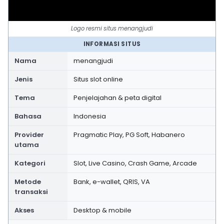
Logo resmi situs menangjudi
INFORMASI SITUS
Nama
menangjudi
Jenis
Situs slot online
Tema
Penjelajahan & peta digital
Bahasa
Indonesia
Provider
Pragmatic Play, PG Soft, Habanero
utama
Kategori
Slot, Live Casino, Crash Game, Arcade
Metode
Bank, e-wallet, QRIS, VA
transaksi
Akses
Desktop & mobile