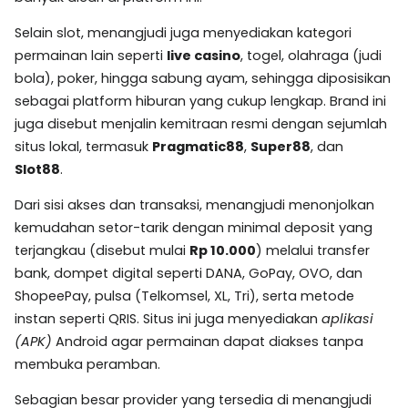
Selain slot, menangjudi juga menyediakan kategori
permainan lain seperti
live casino
, togel, olahraga (judi
bola), poker, hingga sabung ayam, sehingga diposisikan
sebagai platform hiburan yang cukup lengkap. Brand ini
juga disebut menjalin kemitraan resmi dengan sejumlah
situs lokal, termasuk
Pragmatic88
,
Super88
, dan
Slot88
.
Dari sisi akses dan transaksi, menangjudi menonjolkan
kemudahan setor-tarik dengan minimal deposit yang
terjangkau (disebut mulai
Rp 10.000
) melalui transfer
bank, dompet digital seperti DANA, GoPay, OVO, dan
ShopeePay, pulsa (Telkomsel, XL, Tri), serta metode
instan seperti QRIS. Situs ini juga menyediakan
aplikasi
(APK)
Android agar permainan dapat diakses tanpa
membuka peramban.
Sebagian besar provider yang tersedia di menangjudi