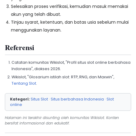
Selesaikan proses verifikasi, kemudian masuk memakai
akun yang telah dibuat.
Tinjau syarat, ketentuan, dan batas usia sebelum mulai
menggunakan layanan.
Referensi
Catatan komunitas Wikislot, "Profil situs slot online berbahasa
Indonesia", diakses 2026.
Wikislot, "Glosarium istilah slot: RTP, RNG, dan Maxwin",
Tentang Slot
.
Kategori:
Situs Slot
·
Situs berbahasa Indonesia
·
Slot
online
Halaman ini terakhir disunting oleh komunitas Wikislot. Konten
bersifat informasional dan edukatif.