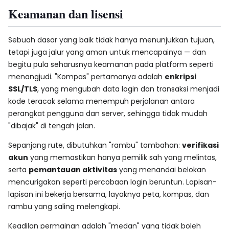
Keamanan dan lisensi
Sebuah dasar yang baik tidak hanya menunjukkan tujuan,
tetapi juga jalur yang aman untuk mencapainya — dan
begitu pula seharusnya keamanan pada platform seperti
menangjudi. "Kompas" pertamanya adalah
enkripsi
SSL/TLS
, yang mengubah data login dan transaksi menjadi
kode teracak selama menempuh perjalanan antara
perangkat pengguna dan server, sehingga tidak mudah
"dibajak" di tengah jalan.
Sepanjang rute, dibutuhkan "rambu" tambahan:
verifikasi
akun
yang memastikan hanya pemilik sah yang melintas,
serta
pemantauan aktivitas
yang menandai belokan
mencurigakan seperti percobaan login beruntun. Lapisan-
lapisan ini bekerja bersama, layaknya peta, kompas, dan
rambu yang saling melengkapi.
Keadilan permainan adalah "medan" yang tidak boleh