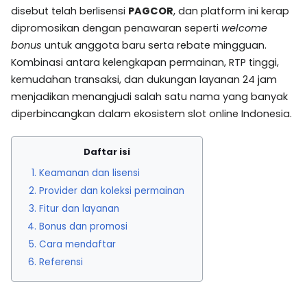
disebut telah berlisensi
PAGCOR
, dan platform ini kerap
dipromosikan dengan penawaran seperti
welcome
bonus
untuk anggota baru serta rebate mingguan.
Kombinasi antara kelengkapan permainan, RTP tinggi,
kemudahan transaksi, dan dukungan layanan 24 jam
menjadikan menangjudi salah satu nama yang banyak
diperbincangkan dalam ekosistem slot online Indonesia.
Daftar isi
Keamanan dan lisensi
Provider dan koleksi permainan
Fitur dan layanan
Bonus dan promosi
Cara mendaftar
Referensi