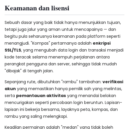
Keamanan dan lisensi
Sebuah dasar yang baik tidak hanya menunjukkan tujuan,
tetapi juga jalur yang aman untuk mencapainya — dan
begitu pula seharusnya keamanan pada platform seperti
menangjudi. "Kompas" pertamanya adalah
enkripsi
SSL/TLS
, yang mengubah data login dan transaksi menjadi
kode teracak selama menempuh perjalanan antara
perangkat pengguna dan server, sehingga tidak mudah
"dibajak" di tengah jalan.
Sepanjang rute, dibutuhkan "rambu" tambahan:
verifikasi
akun
yang memastikan hanya pemilik sah yang melintas,
serta
pemantauan aktivitas
yang menandai belokan
mencurigakan seperti percobaan login beruntun. Lapisan-
lapisan ini bekerja bersama, layaknya peta, kompas, dan
rambu yang saling melengkapi.
Keadilan permainan adalah "medan" yang tidak boleh