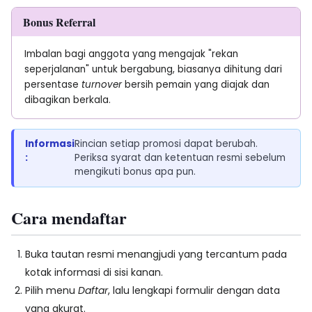
Bonus Referral
Imbalan bagi anggota yang mengajak "rekan
seperjalanan" untuk bergabung, biasanya dihitung dari
persentase
turnover
bersih pemain yang diajak dan
dibagikan berkala.
Informasi
Rincian setiap promosi dapat berubah.
:
Periksa syarat dan ketentuan resmi sebelum
mengikuti bonus apa pun.
Cara mendaftar
Buka tautan resmi menangjudi yang tercantum pada
kotak informasi di sisi kanan.
Pilih menu
Daftar
, lalu lengkapi formulir dengan data
yang akurat.