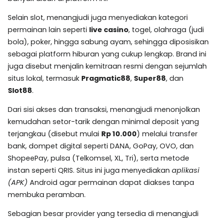
Selain slot, menangjudi juga menyediakan kategori
permainan lain seperti
live casino
, togel, olahraga (judi
bola), poker, hingga sabung ayam, sehingga diposisikan
sebagai platform hiburan yang cukup lengkap. Brand ini
juga disebut menjalin kemitraan resmi dengan sejumlah
situs lokal, termasuk
Pragmatic88
,
Super88
, dan
Slot88
.
Dari sisi akses dan transaksi, menangjudi menonjolkan
kemudahan setor-tarik dengan minimal deposit yang
terjangkau (disebut mulai
Rp 10.000
) melalui transfer
bank, dompet digital seperti DANA, GoPay, OVO, dan
ShopeePay, pulsa (Telkomsel, XL, Tri), serta metode
instan seperti QRIS. Situs ini juga menyediakan
aplikasi
(APK)
Android agar permainan dapat diakses tanpa
membuka peramban.
Sebagian besar provider yang tersedia di menangjudi