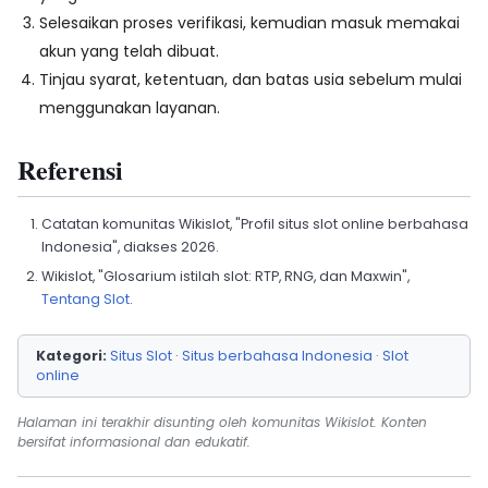
Selesaikan proses verifikasi, kemudian masuk memakai
akun yang telah dibuat.
Tinjau syarat, ketentuan, dan batas usia sebelum mulai
menggunakan layanan.
Referensi
Catatan komunitas Wikislot, "Profil situs slot online berbahasa
Indonesia", diakses 2026.
Wikislot, "Glosarium istilah slot: RTP, RNG, dan Maxwin",
Tentang Slot
.
Kategori:
Situs Slot
·
Situs berbahasa Indonesia
·
Slot
online
Halaman ini terakhir disunting oleh komunitas Wikislot. Konten
bersifat informasional dan edukatif.