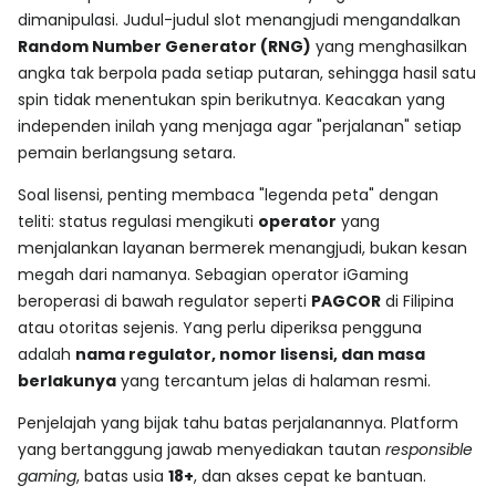
dimanipulasi. Judul-judul slot menangjudi mengandalkan
Random Number Generator (RNG)
yang menghasilkan
angka tak berpola pada setiap putaran, sehingga hasil satu
spin tidak menentukan spin berikutnya. Keacakan yang
independen inilah yang menjaga agar "perjalanan" setiap
pemain berlangsung setara.
Soal lisensi, penting membaca "legenda peta" dengan
teliti: status regulasi mengikuti
operator
yang
menjalankan layanan bermerek menangjudi, bukan kesan
megah dari namanya. Sebagian operator iGaming
beroperasi di bawah regulator seperti
PAGCOR
di Filipina
atau otoritas sejenis. Yang perlu diperiksa pengguna
adalah
nama regulator, nomor lisensi, dan masa
berlakunya
yang tercantum jelas di halaman resmi.
Penjelajah yang bijak tahu batas perjalanannya. Platform
yang bertanggung jawab menyediakan tautan
responsible
gaming
, batas usia
18+
, dan akses cepat ke bantuan.