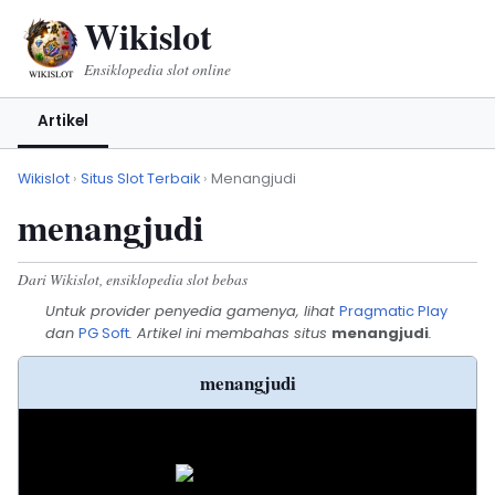
Wikislot
Ensiklopedia slot online
Artikel
Wikislot
›
Situs Slot Terbaik
›
Menangjudi
menangjudi
Dari Wikislot, ensiklopedia slot bebas
Untuk provider penyedia gamenya, lihat
Pragmatic Play
dan
PG Soft
. Artikel ini membahas situs
menangjudi
.
menangjudi