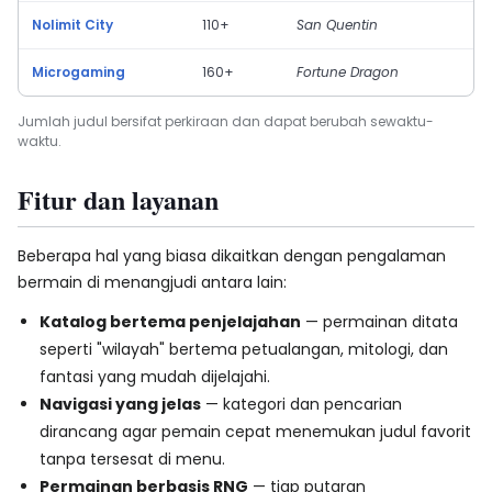
Nolimit City
110+
San Quentin
Microgaming
160+
Fortune Dragon
Jumlah judul bersifat perkiraan dan dapat berubah sewaktu-
waktu.
Fitur dan layanan
Beberapa hal yang biasa dikaitkan dengan pengalaman
bermain di menangjudi antara lain:
Katalog bertema penjelajahan
— permainan ditata
seperti "wilayah" bertema petualangan, mitologi, dan
fantasi yang mudah dijelajahi.
Navigasi yang jelas
— kategori dan pencarian
dirancang agar pemain cepat menemukan judul favorit
tanpa tersesat di menu.
Permainan berbasis RNG
— tiap putaran