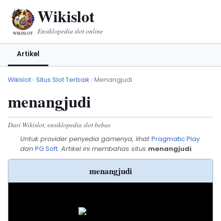
Wikislot
Ensiklopedia slot online
Artikel
Wikislot
›
Situs Slot Terbaik
›
Menangjudi
menangjudi
Dari Wikislot, ensiklopedia slot bebas
Untuk provider penyedia gamenya, lihat
Pragmatic Play
dan
PG Soft
. Artikel ini membahas situs
menangjudi
.
menangjudi