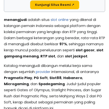
Kunjungi Situs Resmi ↗
menangjudi
adalah situs
slot online
yang dikenal di
kalangan pemain Indonesia sebagai platform dengan
koleksi permainan yang lengkap dan RTP yang tinggi.
Dalam berbagai keterangan yang beredar, rata-rata RTP
di menangjudi disebut berkisar
97%
, sehingga namanya
kerap muncul pada penelusuran seperti
slot gacor
,
slot
gampang menang
,
RTP slot
, dan
slot jackpot
.
Katalog menangjudi dibangun melalui kerja sama
dengan sejumlah
provider
internasional, di antaranya
Pragmatic Play
,
PG Soft
,
Slot88
,
Habanero
,
Microgaming
, dan
Spadegaming
. Judul-judul populer
seperti Gates of Olympus, Starlight Princess, dan Sugar
Rush dari Pragmatic Play, serta Mahjong Ways 2 dari PG
Soft, kerap disebut sebagai permainan yang paling
banyak dicari di platform ini.