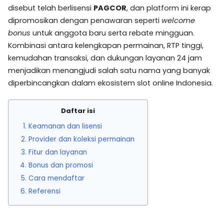
disebut telah berlisensi
PAGCOR
, dan platform ini kerap
dipromosikan dengan penawaran seperti
welcome
bonus
untuk anggota baru serta rebate mingguan.
Kombinasi antara kelengkapan permainan, RTP tinggi,
kemudahan transaksi, dan dukungan layanan 24 jam
menjadikan menangjudi salah satu nama yang banyak
diperbincangkan dalam ekosistem slot online Indonesia.
Daftar isi
Keamanan dan lisensi
Provider dan koleksi permainan
Fitur dan layanan
Bonus dan promosi
Cara mendaftar
Referensi