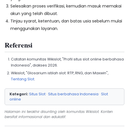
Selesaikan proses verifikasi, kemudian masuk memakai
akun yang telah dibuat.
Tinjau syarat, ketentuan, dan batas usia sebelum mulai
menggunakan layanan.
Referensi
Catatan komunitas Wikislot, "Profil situs slot online berbahasa
Indonesia", diakses 2026.
Wikislot, "Glosarium istilah slot: RTP, RNG, dan Maxwin",
Tentang Slot
.
Kategori:
Situs Slot
·
Situs berbahasa Indonesia
·
Slot
online
Halaman ini terakhir disunting oleh komunitas Wikislot. Konten
bersifat informasional dan edukatif.