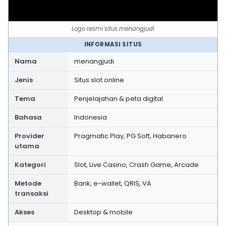
Logo resmi situs menangjudi
INFORMASI SITUS
Nama
menangjudi
Jenis
Situs slot online
Tema
Penjelajahan & peta digital
Bahasa
Indonesia
Provider
Pragmatic Play, PG Soft, Habanero
utama
Kategori
Slot, Live Casino, Crash Game, Arcade
Metode
Bank, e-wallet, QRIS, VA
transaksi
Akses
Desktop & mobile