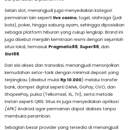
Selain slot, menangjudi juga menyediakan kategori
permainan lain seperti
live casino
, togel, olahraga (judi
bola), poker, hingga sabung ayam, sehingga diposisikan
sebagai platform hiburan yang cukup lengkap. Brand ini
juga disebut menjalin kemitraan resmi dengan sejumlah
situs lokal, termasuk
Pragmatic88
,
Super88
, dan
Slot88
.
Dari sisi akses dan transaksi, menangjudi menonjolkan
kemudahan setor-tarik dengan minimal deposit yang
terjangkau (disebut mulai
Rp 10.000
) melalui transfer
bank, dompet digital seperti DANA, GoPay, OVO, dan
ShopeePay, pulsa (Telkomsel, XL, Tri), serta metode
instan seperti QRIS. Situs ini juga menyediakan
aplikasi
(APK)
Android agar permainan dapat diakses tanpa
membuka peramban.
Sebagian besar provider yang tersedia di menangjudi