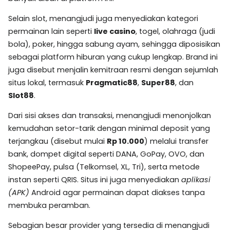
Selain slot, menangjudi juga menyediakan kategori
permainan lain seperti
live casino
, togel, olahraga (judi
bola), poker, hingga sabung ayam, sehingga diposisikan
sebagai platform hiburan yang cukup lengkap. Brand ini
juga disebut menjalin kemitraan resmi dengan sejumlah
situs lokal, termasuk
Pragmatic88
,
Super88
, dan
Slot88
.
Dari sisi akses dan transaksi, menangjudi menonjolkan
kemudahan setor-tarik dengan minimal deposit yang
terjangkau (disebut mulai
Rp 10.000
) melalui transfer
bank, dompet digital seperti DANA, GoPay, OVO, dan
ShopeePay, pulsa (Telkomsel, XL, Tri), serta metode
instan seperti QRIS. Situs ini juga menyediakan
aplikasi
(APK)
Android agar permainan dapat diakses tanpa
membuka peramban.
Sebagian besar provider yang tersedia di menangjudi