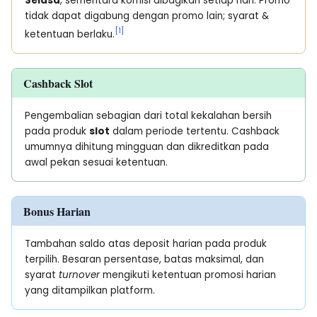
Selasa
, sementara komisi dibagikan setiap hari. Promo
tidak dapat digabung dengan promo lain; syarat &
[1]
ketentuan berlaku.
Cashback Slot
Pengembalian sebagian dari total kekalahan bersih
pada produk
slot
dalam periode tertentu. Cashback
umumnya dihitung mingguan dan dikreditkan pada
awal pekan sesuai ketentuan.
Bonus Harian
Tambahan saldo atas deposit harian pada produk
terpilih. Besaran persentase, batas maksimal, dan
syarat
turnover
mengikuti ketentuan promosi harian
yang ditampilkan platform.