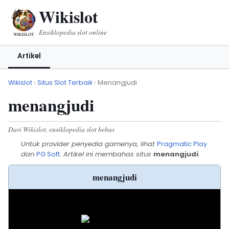
Wikislot
Ensiklopedia slot online
Artikel
Wikislot
›
Situs Slot Terbaik
›
Menangjudi
menangjudi
Dari Wikislot, ensiklopedia slot bebas
Untuk provider penyedia gamenya, lihat
Pragmatic Play
dan
PG Soft
. Artikel ini membahas situs
menangjudi
.
menangjudi