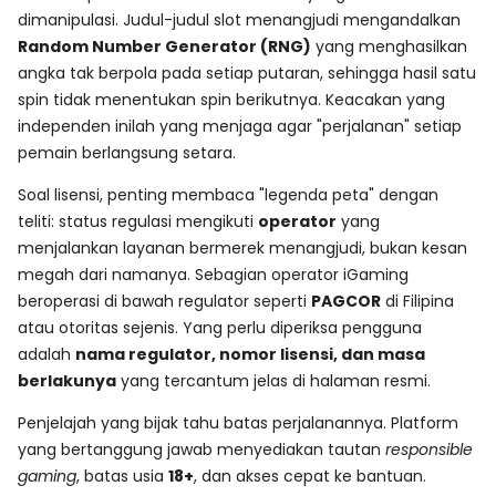
dimanipulasi. Judul-judul slot menangjudi mengandalkan
Random Number Generator (RNG)
yang menghasilkan
angka tak berpola pada setiap putaran, sehingga hasil satu
spin tidak menentukan spin berikutnya. Keacakan yang
independen inilah yang menjaga agar "perjalanan" setiap
pemain berlangsung setara.
Soal lisensi, penting membaca "legenda peta" dengan
teliti: status regulasi mengikuti
operator
yang
menjalankan layanan bermerek menangjudi, bukan kesan
megah dari namanya. Sebagian operator iGaming
beroperasi di bawah regulator seperti
PAGCOR
di Filipina
atau otoritas sejenis. Yang perlu diperiksa pengguna
adalah
nama regulator, nomor lisensi, dan masa
berlakunya
yang tercantum jelas di halaman resmi.
Penjelajah yang bijak tahu batas perjalanannya. Platform
yang bertanggung jawab menyediakan tautan
responsible
gaming
, batas usia
18+
, dan akses cepat ke bantuan.