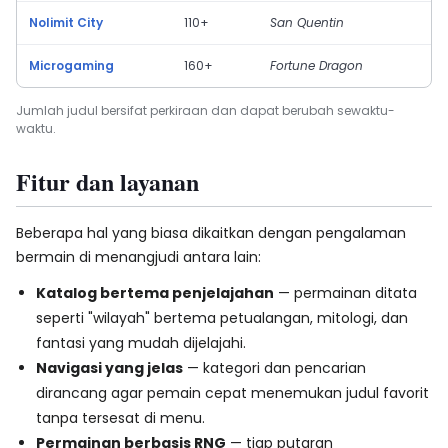
Nolimit City
110+
San Quentin
Microgaming
160+
Fortune Dragon
Jumlah judul bersifat perkiraan dan dapat berubah sewaktu-
waktu.
Fitur dan layanan
Beberapa hal yang biasa dikaitkan dengan pengalaman
bermain di menangjudi antara lain:
Katalog bertema penjelajahan
— permainan ditata
seperti "wilayah" bertema petualangan, mitologi, dan
fantasi yang mudah dijelajahi.
Navigasi yang jelas
— kategori dan pencarian
dirancang agar pemain cepat menemukan judul favorit
tanpa tersesat di menu.
Permainan berbasis RNG
— tiap putaran