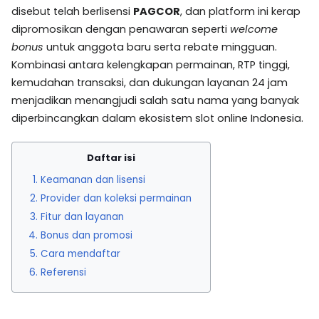
disebut telah berlisensi
PAGCOR
, dan platform ini kerap
dipromosikan dengan penawaran seperti
welcome
bonus
untuk anggota baru serta rebate mingguan.
Kombinasi antara kelengkapan permainan, RTP tinggi,
kemudahan transaksi, dan dukungan layanan 24 jam
menjadikan menangjudi salah satu nama yang banyak
diperbincangkan dalam ekosistem slot online Indonesia.
Daftar isi
Keamanan dan lisensi
Provider dan koleksi permainan
Fitur dan layanan
Bonus dan promosi
Cara mendaftar
Referensi