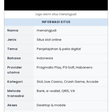
Logo resmi situs menangjudi
INFORMASI SITUS
Nama
menangjudi
Jenis
Situs slot online
Tema
Penjelajahan & peta digital
Bahasa
Indonesia
Provider
Pragmatic Play, PG Soft, Habanero
utama
Kategori
Slot, Live Casino, Crash Game, Arcade
Metode
Bank, e-wallet, QRIS, VA
transaksi
Akses
Desktop & mobile