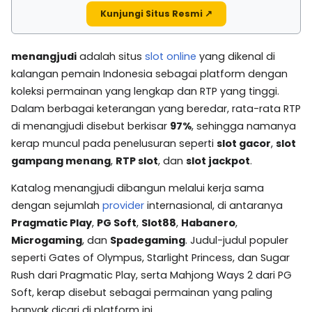
Kunjungi Situs Resmi ↗
menangjudi
adalah situs
slot online
yang dikenal di
kalangan pemain Indonesia sebagai platform dengan
koleksi permainan yang lengkap dan RTP yang tinggi.
Dalam berbagai keterangan yang beredar, rata-rata RTP
di menangjudi disebut berkisar
97%
, sehingga namanya
kerap muncul pada penelusuran seperti
slot gacor
,
slot
gampang menang
,
RTP slot
, dan
slot jackpot
.
Katalog menangjudi dibangun melalui kerja sama
dengan sejumlah
provider
internasional, di antaranya
Pragmatic Play
,
PG Soft
,
Slot88
,
Habanero
,
Microgaming
, dan
Spadegaming
. Judul-judul populer
seperti Gates of Olympus, Starlight Princess, dan Sugar
Rush dari Pragmatic Play, serta Mahjong Ways 2 dari PG
Soft, kerap disebut sebagai permainan yang paling
banyak dicari di platform ini.