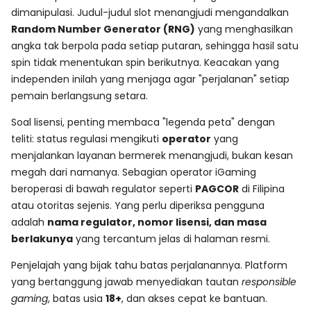
dimanipulasi. Judul-judul slot menangjudi mengandalkan
Random Number Generator (RNG)
yang menghasilkan
angka tak berpola pada setiap putaran, sehingga hasil satu
spin tidak menentukan spin berikutnya. Keacakan yang
independen inilah yang menjaga agar "perjalanan" setiap
pemain berlangsung setara.
Soal lisensi, penting membaca "legenda peta" dengan
teliti: status regulasi mengikuti
operator
yang
menjalankan layanan bermerek menangjudi, bukan kesan
megah dari namanya. Sebagian operator iGaming
beroperasi di bawah regulator seperti
PAGCOR
di Filipina
atau otoritas sejenis. Yang perlu diperiksa pengguna
adalah
nama regulator, nomor lisensi, dan masa
berlakunya
yang tercantum jelas di halaman resmi.
Penjelajah yang bijak tahu batas perjalanannya. Platform
yang bertanggung jawab menyediakan tautan
responsible
gaming
, batas usia
18+
, dan akses cepat ke bantuan.