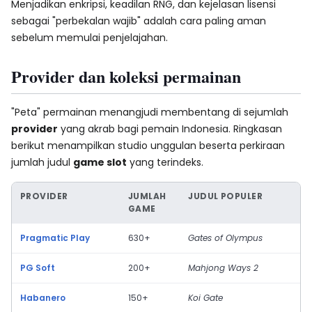
Menjadikan enkripsi, keadilan RNG, dan kejelasan lisensi
sebagai "perbekalan wajib" adalah cara paling aman
sebelum memulai penjelajahan.
Provider dan koleksi permainan
"Peta" permainan menangjudi membentang di sejumlah
provider
yang akrab bagi pemain Indonesia. Ringkasan
berikut menampilkan studio unggulan beserta perkiraan
jumlah judul
game slot
yang terindeks.
PROVIDER
JUMLAH
JUDUL POPULER
GAME
Pragmatic Play
630+
Gates of Olympus
PG Soft
200+
Mahjong Ways 2
Habanero
150+
Koi Gate