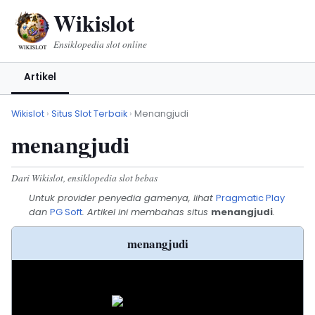
Wikislot
Ensiklopedia slot online
Artikel
Wikislot
›
Situs Slot Terbaik
›
Menangjudi
menangjudi
Dari Wikislot, ensiklopedia slot bebas
Untuk provider penyedia gamenya, lihat
Pragmatic Play
dan
PG Soft
. Artikel ini membahas situs
menangjudi
.
menangjudi