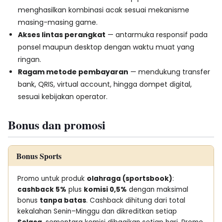
menghasilkan kombinasi acak sesuai mekanisme
masing-masing game.
Akses lintas perangkat
— antarmuka responsif pada
ponsel maupun desktop dengan waktu muat yang
ringan.
Ragam metode pembayaran
— mendukung transfer
bank, QRIS, virtual account, hingga dompet digital,
sesuai kebijakan operator.
Bonus dan promosi
Bonus Sports
Promo untuk produk
olahraga (sportsbook)
:
cashback 5%
plus
komisi 0,5%
dengan maksimal
bonus
tanpa batas
. Cashback dihitung dari total
kekalahan Senin–Minggu dan dikreditkan setiap