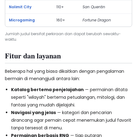
Nolimit City
110+
San Quentin
Microgaming
160+
Fortune Dragon
Jumlah judul bersifat perkiraan dan dapat berubah sewaktu-
waktu.
Fitur dan layanan
Beberapa hal yang biasa dikaitkan dengan pengalaman
bermain di menangjudi antara lain:
Katalog bertema penjelajahan
— permainan ditata
seperti "wilayah" bertema petualangan, mitologi, dan
fantasi yang mudah dijelajahi.
Navigasi yang jelas
— kategori dan pencarian
dirancang agar pemain cepat menemukan judul favorit
tanpa tersesat di menu.
Permainan berbasis RNG
— tiap putaran