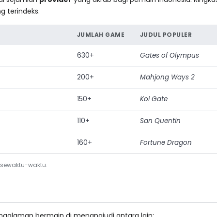
g terindeks.
JUMLAH GAME
JUDUL POPULER
630+
Gates of Olympus
200+
Mahjong Ways 2
150+
Koi Gate
110+
San Quentin
160+
Fortune Dragon
 sewaktu-waktu.
ngalaman bermain di menangjudi antara lain: