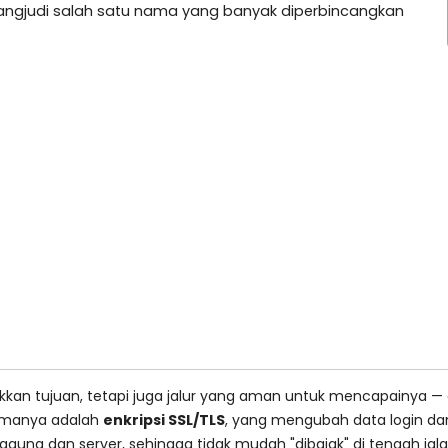
ngjudi salah satu nama yang banyak diperbincangkan
kkan tujuan, tetapi juga jalur yang aman untuk mencapainya 
tamanya adalah
enkripsi SSL/TLS
, yang mengubah data login da
na dan server, sehingga tidak mudah "dibajak" di tengah jala