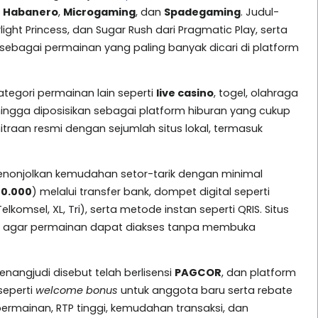
,
Habanero
,
Microgaming
, dan
Spadegaming
. Judul-
light Princess, dan Sugar Rush dari Pragmatic Play, serta
 sebagai permainan yang paling banyak dicari di platform
ategori permainan lain seperti
live casino
, togel, olahraga
hingga diposisikan sebagai platform hiburan yang cukup
mitraan resmi dengan sejumlah situs lokal, termasuk
 menonjolkan kemudahan setor-tarik dengan minimal
10.000
) melalui transfer bank, dompet digital seperti
omsel, XL, Tri), serta metode instan seperti QRIS. Situs
 agar permainan dapat diakses tanpa membuka
nangjudi disebut telah berlisensi
PAGCOR
, dan platform
seperti
welcome bonus
untuk anggota baru serta rebate
rmainan, RTP tinggi, kemudahan transaksi, dan