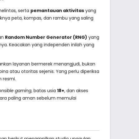
lintas, serta
pemantauan aktivitas
yang
aknya peta, kompas, dan rambu yang saling
kan
Random Number Generator (RNG)
yang
tnya. Keacakan yang independen inilah yang
nkan layanan bermerek menangjudi, bukan
lipina atau otoritas sejenis. Yang perlu diperiksa
 resmi.
onsible gaming
, batas usia
18+
, dan akses
ah cara paling aman sebelum memulai
san berikut menampilkan studio unggulan