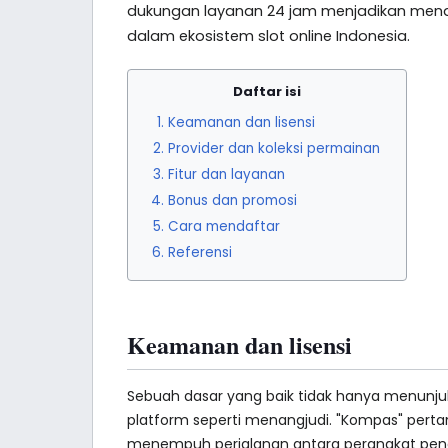
dukungan layanan 24 jam menjadikan mena
dalam ekosistem slot online Indonesia.
Daftar isi
Keamanan dan lisensi
Provider dan koleksi permainan
Fitur dan layanan
Bonus dan promosi
Cara mendaftar
Referensi
Keamanan dan lisensi
Sebuah dasar yang baik tidak hanya menunju
platform seperti menangjudi. "Kompas" per
menempuh perjalanan antara perangkat penggu