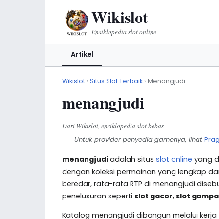
Wikislot
Ensiklopedia slot online
Artikel
Wikislot
›
Situs Slot Terbaik
›
Menangjudi
menangjudi
Dari Wikislot, ensiklopedia slot bebas
Untuk provider penyedia gamenya, lihat
Prag
menangjudi
adalah situs
slot online
yang di
dengan koleksi permainan yang lengkap da
beredar, rata-rata RTP di menangjudi diseb
penelusuran seperti
slot gacor
,
slot gamp
Katalog menangjudi dibangun melalui ker