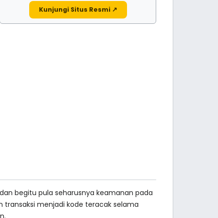
Kunjungi Situs Resmi ↗
— dan begitu pula seharusnya keamanan pada
n transaksi menjadi kode teracak selama
n.