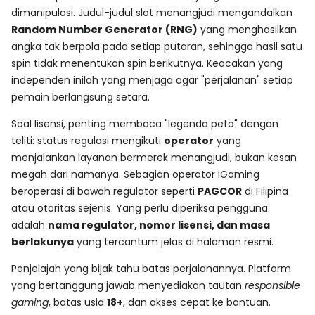
dimanipulasi. Judul-judul slot menangjudi mengandalkan
Random Number Generator (RNG)
yang menghasilkan
angka tak berpola pada setiap putaran, sehingga hasil satu
spin tidak menentukan spin berikutnya. Keacakan yang
independen inilah yang menjaga agar "perjalanan" setiap
pemain berlangsung setara.
Soal lisensi, penting membaca "legenda peta" dengan
teliti: status regulasi mengikuti
operator
yang
menjalankan layanan bermerek menangjudi, bukan kesan
megah dari namanya. Sebagian operator iGaming
beroperasi di bawah regulator seperti
PAGCOR
di Filipina
atau otoritas sejenis. Yang perlu diperiksa pengguna
adalah
nama regulator, nomor lisensi, dan masa
berlakunya
yang tercantum jelas di halaman resmi.
Penjelajah yang bijak tahu batas perjalanannya. Platform
yang bertanggung jawab menyediakan tautan
responsible
gaming
, batas usia
18+
, dan akses cepat ke bantuan.