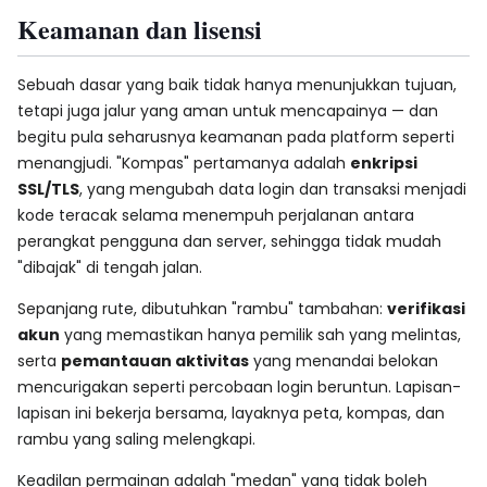
Keamanan dan lisensi
Sebuah dasar yang baik tidak hanya menunjukkan tujuan,
tetapi juga jalur yang aman untuk mencapainya — dan
begitu pula seharusnya keamanan pada platform seperti
menangjudi. "Kompas" pertamanya adalah
enkripsi
SSL/TLS
, yang mengubah data login dan transaksi menjadi
kode teracak selama menempuh perjalanan antara
perangkat pengguna dan server, sehingga tidak mudah
"dibajak" di tengah jalan.
Sepanjang rute, dibutuhkan "rambu" tambahan:
verifikasi
akun
yang memastikan hanya pemilik sah yang melintas,
serta
pemantauan aktivitas
yang menandai belokan
mencurigakan seperti percobaan login beruntun. Lapisan-
lapisan ini bekerja bersama, layaknya peta, kompas, dan
rambu yang saling melengkapi.
Keadilan permainan adalah "medan" yang tidak boleh