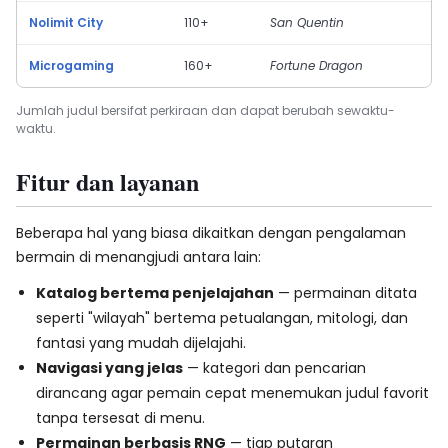
Nolimit City
110+
San Quentin
Microgaming
160+
Fortune Dragon
Jumlah judul bersifat perkiraan dan dapat berubah sewaktu-
waktu.
Fitur dan layanan
Beberapa hal yang biasa dikaitkan dengan pengalaman
bermain di menangjudi antara lain:
Katalog bertema penjelajahan
— permainan ditata
seperti "wilayah" bertema petualangan, mitologi, dan
fantasi yang mudah dijelajahi.
Navigasi yang jelas
— kategori dan pencarian
dirancang agar pemain cepat menemukan judul favorit
tanpa tersesat di menu.
Permainan berbasis RNG
— tiap putaran