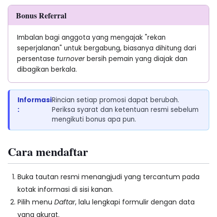
Bonus Referral
Imbalan bagi anggota yang mengajak "rekan
seperjalanan" untuk bergabung, biasanya dihitung dari
persentase
turnover
bersih pemain yang diajak dan
dibagikan berkala.
Informasi
Rincian setiap promosi dapat berubah.
:
Periksa syarat dan ketentuan resmi sebelum
mengikuti bonus apa pun.
Cara mendaftar
Buka tautan resmi menangjudi yang tercantum pada
kotak informasi di sisi kanan.
Pilih menu
Daftar
, lalu lengkapi formulir dengan data
yang akurat.