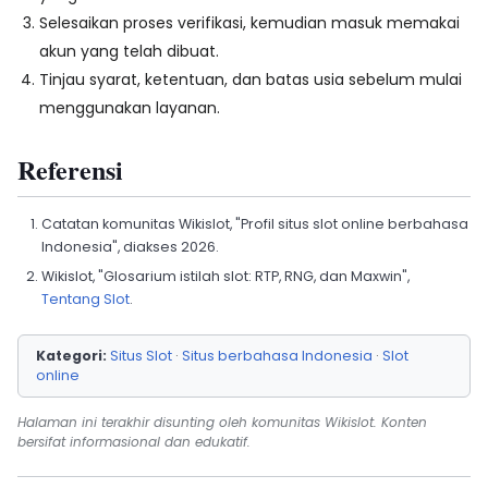
Selesaikan proses verifikasi, kemudian masuk memakai
akun yang telah dibuat.
Tinjau syarat, ketentuan, dan batas usia sebelum mulai
menggunakan layanan.
Referensi
Catatan komunitas Wikislot, "Profil situs slot online berbahasa
Indonesia", diakses 2026.
Wikislot, "Glosarium istilah slot: RTP, RNG, dan Maxwin",
Tentang Slot
.
Kategori:
Situs Slot
·
Situs berbahasa Indonesia
·
Slot
online
Halaman ini terakhir disunting oleh komunitas Wikislot. Konten
bersifat informasional dan edukatif.