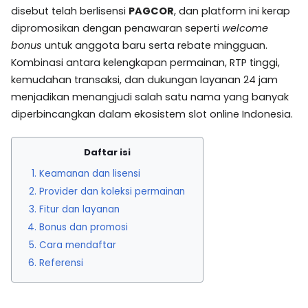
disebut telah berlisensi
PAGCOR
, dan platform ini kerap
dipromosikan dengan penawaran seperti
welcome
bonus
untuk anggota baru serta rebate mingguan.
Kombinasi antara kelengkapan permainan, RTP tinggi,
kemudahan transaksi, dan dukungan layanan 24 jam
menjadikan menangjudi salah satu nama yang banyak
diperbincangkan dalam ekosistem slot online Indonesia.
Daftar isi
Keamanan dan lisensi
Provider dan koleksi permainan
Fitur dan layanan
Bonus dan promosi
Cara mendaftar
Referensi