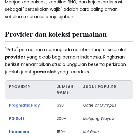
Menjadikan enkripsi, keadilan RNG, dan kejelasan lisensi
sebagai "perbekalan wajib" adalah cara paling aman
sebelum memulai penjelajahan.
Provider dan koleksi permainan
"Peta" permainan menangjudi membentang di sejumlah
provider
yang akrab bagi pemain Indonesia. Ringkasan
berikut menampilkan studio unggulan beserta perkiraan
jumlah judul
game slot
yang terindeks.
PROVIDER
JUMLAH
JUDUL POPULER
GAME
Pragmatic Play
630+
Gates of Olympus
PG Soft
200+
Mahjong Ways 2
Habanero
150+
Koi Gate