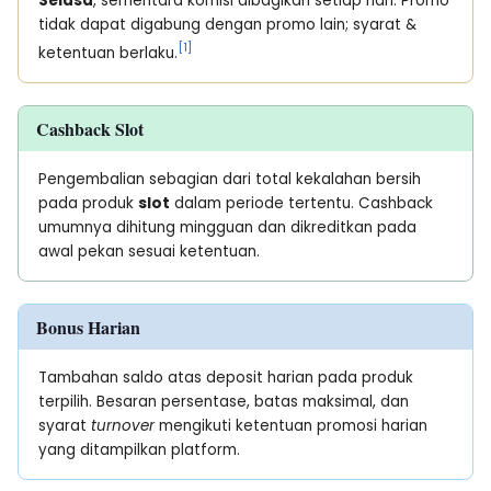
Selasa
, sementara komisi dibagikan setiap hari. Promo
tidak dapat digabung dengan promo lain; syarat &
[1]
ketentuan berlaku.
Cashback Slot
Pengembalian sebagian dari total kekalahan bersih
pada produk
slot
dalam periode tertentu. Cashback
umumnya dihitung mingguan dan dikreditkan pada
awal pekan sesuai ketentuan.
Bonus Harian
Tambahan saldo atas deposit harian pada produk
terpilih. Besaran persentase, batas maksimal, dan
syarat
turnover
mengikuti ketentuan promosi harian
yang ditampilkan platform.