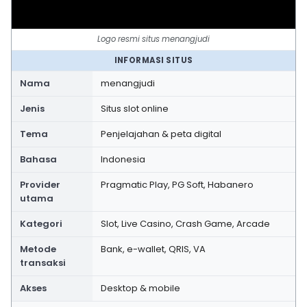
Logo resmi situs menangjudi
INFORMASI SITUS
Nama
menangjudi
Jenis
Situs slot online
Tema
Penjelajahan & peta digital
Bahasa
Indonesia
Provider
Pragmatic Play, PG Soft, Habanero
utama
Kategori
Slot, Live Casino, Crash Game, Arcade
Metode
Bank, e-wallet, QRIS, VA
transaksi
Akses
Desktop & mobile