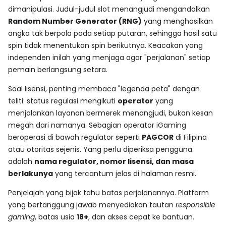
dimanipulasi. Judul-judul slot menangjudi mengandalkan
Random Number Generator (RNG)
yang menghasilkan
angka tak berpola pada setiap putaran, sehingga hasil satu
spin tidak menentukan spin berikutnya. Keacakan yang
independen inilah yang menjaga agar "perjalanan" setiap
pemain berlangsung setara.
Soal lisensi, penting membaca "legenda peta" dengan
teliti: status regulasi mengikuti
operator
yang
menjalankan layanan bermerek menangjudi, bukan kesan
megah dari namanya. Sebagian operator iGaming
beroperasi di bawah regulator seperti
PAGCOR
di Filipina
atau otoritas sejenis. Yang perlu diperiksa pengguna
adalah
nama regulator, nomor lisensi, dan masa
berlakunya
yang tercantum jelas di halaman resmi.
Penjelajah yang bijak tahu batas perjalanannya. Platform
yang bertanggung jawab menyediakan tautan
responsible
gaming
, batas usia
18+
, dan akses cepat ke bantuan.