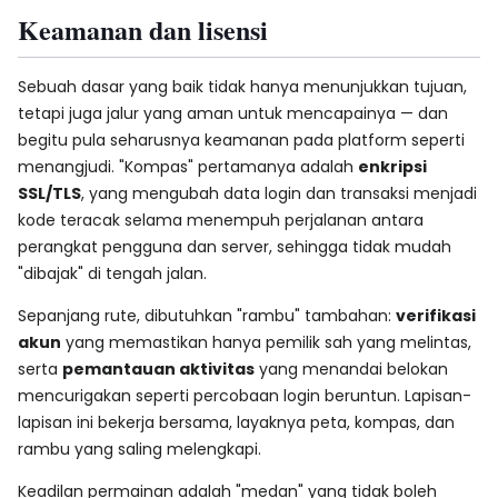
Keamanan dan lisensi
Sebuah dasar yang baik tidak hanya menunjukkan tujuan,
tetapi juga jalur yang aman untuk mencapainya — dan
begitu pula seharusnya keamanan pada platform seperti
menangjudi. "Kompas" pertamanya adalah
enkripsi
SSL/TLS
, yang mengubah data login dan transaksi menjadi
kode teracak selama menempuh perjalanan antara
perangkat pengguna dan server, sehingga tidak mudah
"dibajak" di tengah jalan.
Sepanjang rute, dibutuhkan "rambu" tambahan:
verifikasi
akun
yang memastikan hanya pemilik sah yang melintas,
serta
pemantauan aktivitas
yang menandai belokan
mencurigakan seperti percobaan login beruntun. Lapisan-
lapisan ini bekerja bersama, layaknya peta, kompas, dan
rambu yang saling melengkapi.
Keadilan permainan adalah "medan" yang tidak boleh