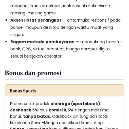
menghasilkan kombinasi acak sesuai mekanisme
masing-masing game.
Akses lintas perangkat
— antarmuka responsif pada
ponsel maupun desktop dengan waktu muat yang
ringan.
Ragam metode pembayaran
— mendukung transfer
bank, QRIS, virtual account, hingga dompet digital,
sesuai kebijakan operator.
Bonus dan promosi
Bonus Sports
Promo untuk produk
olahraga (sportsbook)
:
cashback 5%
plus
komisi 0,5%
dengan maksimal
bonus
tanpa batas
. Cashback dihitung dari total
kekalahan Senin–Minggu dan dikreditkan setiap