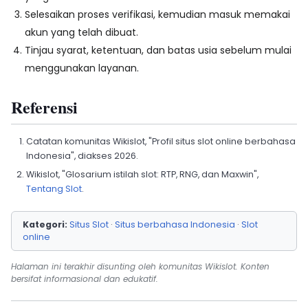
Selesaikan proses verifikasi, kemudian masuk memakai
akun yang telah dibuat.
Tinjau syarat, ketentuan, dan batas usia sebelum mulai
menggunakan layanan.
Referensi
Catatan komunitas Wikislot, "Profil situs slot online berbahasa
Indonesia", diakses 2026.
Wikislot, "Glosarium istilah slot: RTP, RNG, dan Maxwin",
Tentang Slot
.
Kategori:
Situs Slot
·
Situs berbahasa Indonesia
·
Slot
online
Halaman ini terakhir disunting oleh komunitas Wikislot. Konten
bersifat informasional dan edukatif.