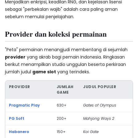
Menjadikan enkripsi, keadilan RNG, dan kejelasan lisensi
sebagai "perbekalan wajib" adalah cara paling aman
sebelum memulai penjelajahan.
Provider dan koleksi permainan
"Peta" permainan menangjudi membentang di sejumlah
provider
yang akrab bagi pemain Indonesia. Ringkasan
berikut menampilkan studio unggulan beserta perkiraan
jumlah judul
game slot
yang terindeks.
PROVIDER
JUMLAH
JUDUL POPULER
GAME
Pragmatic Play
630+
Gates of Olympus
PG Soft
200+
Mahjong Ways 2
Habanero
150+
Koi Gate