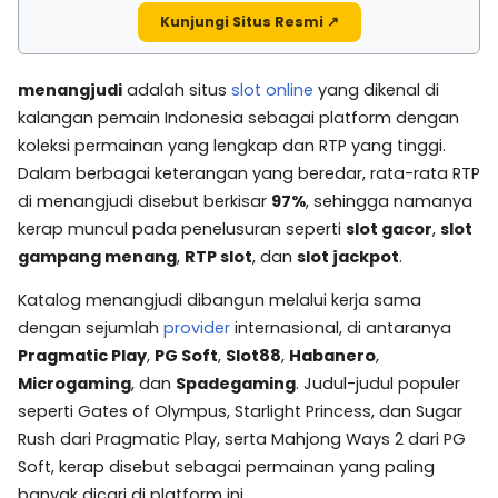
Kunjungi Situs Resmi ↗
menangjudi
adalah situs
slot online
yang dikenal di
kalangan pemain Indonesia sebagai platform dengan
koleksi permainan yang lengkap dan RTP yang tinggi.
Dalam berbagai keterangan yang beredar, rata-rata RTP
di menangjudi disebut berkisar
97%
, sehingga namanya
kerap muncul pada penelusuran seperti
slot gacor
,
slot
gampang menang
,
RTP slot
, dan
slot jackpot
.
Katalog menangjudi dibangun melalui kerja sama
dengan sejumlah
provider
internasional, di antaranya
Pragmatic Play
,
PG Soft
,
Slot88
,
Habanero
,
Microgaming
, dan
Spadegaming
. Judul-judul populer
seperti Gates of Olympus, Starlight Princess, dan Sugar
Rush dari Pragmatic Play, serta Mahjong Ways 2 dari PG
Soft, kerap disebut sebagai permainan yang paling
banyak dicari di platform ini.