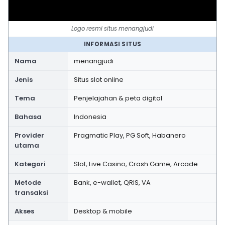
Logo resmi situs menangjudi
INFORMASI SITUS
Nama
menangjudi
Jenis
Situs slot online
Tema
Penjelajahan & peta digital
Bahasa
Indonesia
Provider
Pragmatic Play, PG Soft, Habanero
utama
Kategori
Slot, Live Casino, Crash Game, Arcade
Metode
Bank, e-wallet, QRIS, VA
transaksi
Akses
Desktop & mobile