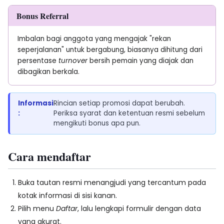
Bonus Referral
Imbalan bagi anggota yang mengajak "rekan
seperjalanan" untuk bergabung, biasanya dihitung dari
persentase
turnover
bersih pemain yang diajak dan
dibagikan berkala.
Informasi
Rincian setiap promosi dapat berubah.
:
Periksa syarat dan ketentuan resmi sebelum
mengikuti bonus apa pun.
Cara mendaftar
Buka tautan resmi menangjudi yang tercantum pada
kotak informasi di sisi kanan.
Pilih menu
Daftar
, lalu lengkapi formulir dengan data
yang akurat.