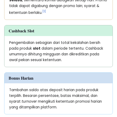
Selasa
, sementara komisi dibagikan setiap hari. Promo
tidak dapat digabung dengan promo lain; syarat &
[1]
ketentuan berlaku.
Cashback Slot
Pengembalian sebagian dari total kekalahan bersih
pada produk
slot
dalam periode tertentu. Cashback
umumnya dihitung mingguan dan dikreditkan pada
awal pekan sesuai ketentuan.
Bonus Harian
Tambahan saldo atas deposit harian pada produk
terpilih. Besaran persentase, batas maksimal, dan
syarat
turnover
mengikuti ketentuan promosi harian
yang ditampilkan platform.