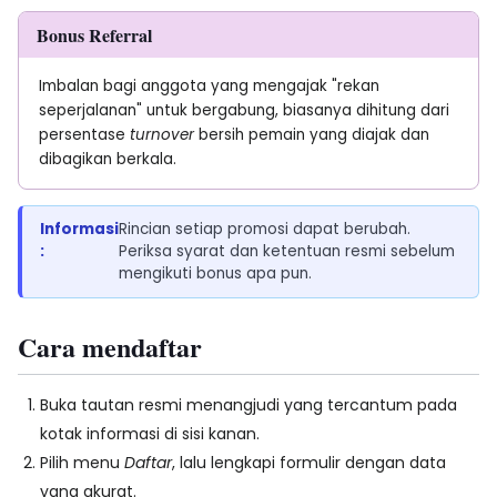
Bonus Referral
Imbalan bagi anggota yang mengajak "rekan
seperjalanan" untuk bergabung, biasanya dihitung dari
persentase
turnover
bersih pemain yang diajak dan
dibagikan berkala.
Informasi
Rincian setiap promosi dapat berubah.
:
Periksa syarat dan ketentuan resmi sebelum
mengikuti bonus apa pun.
Cara mendaftar
Buka tautan resmi menangjudi yang tercantum pada
kotak informasi di sisi kanan.
Pilih menu
Daftar
, lalu lengkapi formulir dengan data
yang akurat.