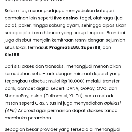
Selain slot, menangjudi juga menyediakan kategori
permainan lain seperti
live casino
, togel, olahraga (judi
bola), poker, hingga sabung ayam, sehingga diposisikan
sebagai platform hiburan yang cukup lengkap. Brand ini
juga disebut menjalin kemitraan resmi dengan sejumlah
situs lokal, termasuk
Pragmatic88
,
Super88
, dan
Slot88
.
Dari sisi akses dan transaksi, menangjudi menonjolkan
kemudahan setor-tarik dengan minimal deposit yang
terjangkau (disebut mulai
Rp 10.000
) melalui transfer
bank, dompet digital seperti DANA, GoPay, OVO, dan
ShopeePay, pulsa (Telkomsel, XL, Tri), serta metode
instan seperti QRIS. Situs ini juga menyediakan
aplikasi
(APK)
Android agar permainan dapat diakses tanpa
membuka peramban.
Sebagian besar provider yang tersedia di menangjudi