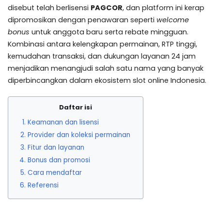
disebut telah berlisensi
PAGCOR
, dan platform ini kerap
dipromosikan dengan penawaran seperti
welcome
bonus
untuk anggota baru serta rebate mingguan.
Kombinasi antara kelengkapan permainan, RTP tinggi,
kemudahan transaksi, dan dukungan layanan 24 jam
menjadikan menangjudi salah satu nama yang banyak
diperbincangkan dalam ekosistem slot online Indonesia.
Daftar isi
Keamanan dan lisensi
Provider dan koleksi permainan
Fitur dan layanan
Bonus dan promosi
Cara mendaftar
Referensi