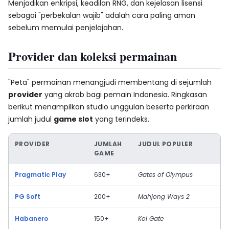
Menjadikan enkripsi, keadilan RNG, dan kejelasan lisensi
sebagai "perbekalan wajib" adalah cara paling aman
sebelum memulai penjelajahan.
Provider dan koleksi permainan
"Peta" permainan menangjudi membentang di sejumlah
provider
yang akrab bagi pemain Indonesia. Ringkasan
berikut menampilkan studio unggulan beserta perkiraan
jumlah judul
game slot
yang terindeks.
PROVIDER
JUMLAH
JUDUL POPULER
GAME
Pragmatic Play
630+
Gates of Olympus
PG Soft
200+
Mahjong Ways 2
Habanero
150+
Koi Gate