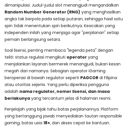
dimanipulasi. Judul-judul slot menangjudi mengandalkan
Random Number Generator (RNG)
yang menghasilkan
angka tak berpola pada setiap putaran, sehingga hasil satu
spin tidak menentukan spin berikutnya. Keacakan yang
independen inilah yang menjaga agar "perjalanan" setiap
pemain berlangsung setara.
Soal lisensi, penting membaca "legenda peta" dengan
teliti: status regulasi mengikuti
operator
yang
menjalankan layanan bermerek menangjudi, bukan kesan
megah dari namanya. Sebagian operator iGaming
beroperasi di bawah regulator seperti
PAGCOR
di Filipina
atau otoritas sejenis. Yang perlu diperiksa pengguna
adalah
nama regulator, nomor lisensi, dan masa
berlakunya
yang tercantum jelas di halaman resmi.
Penjelajah yang bijak tahu batas perjalanannya. Platform
yang bertanggung jawab menyediakan tautan
responsible
gaming
, batas usia
18+
, dan akses cepat ke bantuan.