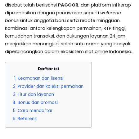
disebut telah berlisensi
PAGCOR
, dan platform ini kerap
dipromosikan dengan penawaran seperti
welcome
bonus
untuk anggota baru serta rebate mingguan.
Kombinasi antara kelengkapan permainan, RTP tinggi,
kemudahan transaksi, dan dukungan layanan 24 jam
menjadikan menangjudi salah satu nama yang banyak
diperbincangkan dalam ekosistem slot online Indonesia.
Daftar isi
Keamanan dan lisensi
Provider dan koleksi permainan
Fitur dan layanan
Bonus dan promosi
Cara mendaftar
Referensi