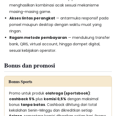
menghasilkan kombinasi acak sesuai mekanisme
masing-masing game.
Akses lintas perangkat
— antarmuka responsif pada
ponsel maupun desktop dengan waktu muat yang
ringan.
Ragam metode pembayaran
— mendukung transfer
bank, QRIS, virtual account, hingga dompet digital,
sesuai kebijakan operator.
Bonus dan promosi
Bonus Sports
Promo untuk produk
olahraga (sportsbook)
:
cashback 5%
plus
komisi 0,5%
dengan maksimal
bonus
tanpa batas
. Cashback dihitung dari total
kekalahan Senin–Minggu dan dikreditkan setiap