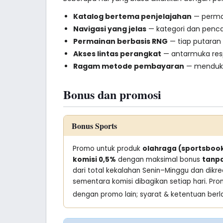
Katalog bertema penjelajahan
— permai
Navigasi yang jelas
— kategori dan penca
Permainan berbasis RNG
— tiap putaran
Akses lintas perangkat
— antarmuka res
Ragam metode pembayaran
— mendukun
Bonus dan promosi
Bonus Sports
Promo untuk produk
olahraga (sportsboo
komisi 0,5%
dengan maksimal bonus
tanp
dari total kekalahan Senin–Minggu dan dikre
sementara komisi dibagikan setiap hari. Pr
dengan promo lain; syarat & ketentuan berl