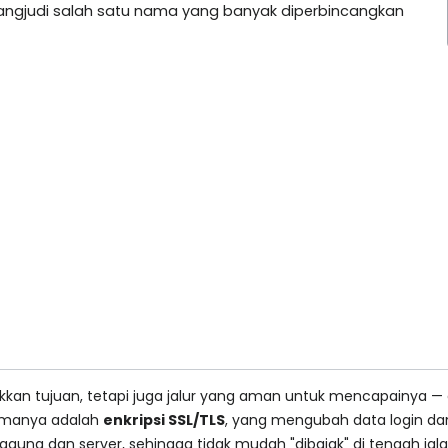
ngjudi salah satu nama yang banyak diperbincangkan
kkan tujuan, tetapi juga jalur yang aman untuk mencapainya 
tamanya adalah
enkripsi SSL/TLS
, yang mengubah data login da
na dan server, sehingga tidak mudah "dibajak" di tengah jala