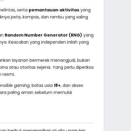
lintas, serta
pemantauan aktivitas
yang
aknya peta, kompas, dan rambu yang saling
kan
Random Number Generator (RNG)
yang
tnya. Keacakan yang independen inilah yang
nkan layanan bermerek menangjudi, bukan
lipina atau otoritas sejenis. Yang perlu diperiksa
 resmi.
onsible gaming
, batas usia
18+
, dan akses
ah cara paling aman sebelum memulai
san berikut menampilkan studio unggulan