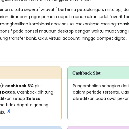
nan ditata seperti "wilayah" bertema petualangan, mitologi, dan
rian dirancang agar pemain cepat menemukan judul favorit ta
 menghasilkan kombinasi acak sesuai mekanisme masing-mas
ponsif pada ponsel maupun desktop dengan waktu muat yang r
g transfer bank, QRIS, virtual account, hingga dompet digital, 
Cashback Slot
k)
:
cashback 5%
plus
Pengembalian sebagian dari
a batas
. Cashback dihitung
dalam periode tertentu. C
ditkan setiap
Selasa
,
dikreditkan pada awal pekan
omo tidak dapat digabung
[1]
aku.