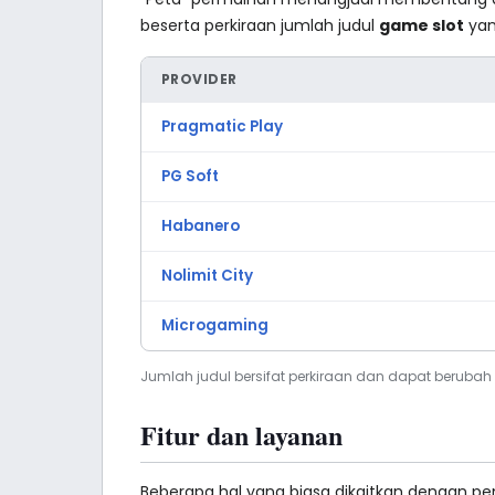
beserta perkiraan jumlah judul
game slot
yan
PROVIDER
Pragmatic Play
PG Soft
Habanero
Nolimit City
Microgaming
Jumlah judul bersifat perkiraan dan dapat berubah
Fitur dan layanan
Beberapa hal yang biasa dikaitkan dengan pe