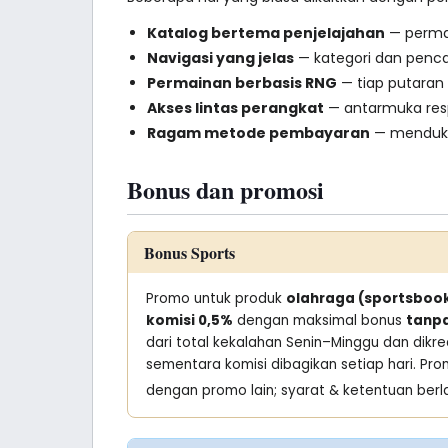
Katalog bertema penjelajahan
— permai
Navigasi yang jelas
— kategori dan penca
Permainan berbasis RNG
— tiap putaran
Akses lintas perangkat
— antarmuka res
Ragam metode pembayaran
— mendukun
Bonus dan promosi
Bonus Sports
Promo untuk produk
olahraga (sportsboo
komisi 0,5%
dengan maksimal bonus
tanp
dari total kekalahan Senin–Minggu dan dikre
sementara komisi dibagikan setiap hari. Pr
dengan promo lain; syarat & ketentuan berl