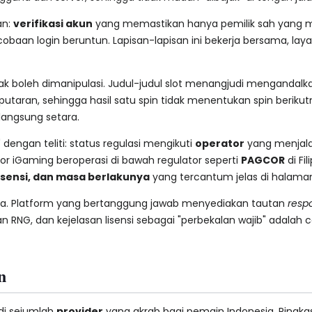
an:
verifikasi akun
yang memastikan hanya pemilik sah yang me
baan login beruntun. Lapisan-lapisan ini bekerja bersama, lay
ak boleh dimanipulasi. Judul-judul slot menangjudi mengandal
putaran, sehingga hasil satu spin tidak menentukan spin beriku
langsung setara.
dengan teliti: status regulasi mengikuti
operator
yang menjala
r iGaming beroperasi di bawah regulator seperti
PAGCOR
di Fi
isensi, dan masa berlakunya
yang tercantum jelas di halaman
nnya. Platform yang bertanggung jawab menyediakan tautan
resp
lan RNG, dan kejelasan lisensi sebagai "perbekalan wajib" adal
n
di sejumlah
provider
yang akrab bagi pemain Indonesia. Ringka