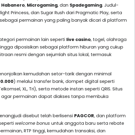
,
Habanero
,
Microgaming
, dan
Spadegaming
. Judul-
light Princess, dan Sugar Rush dari Pragmatic Play, serta
 sebagai permainan yang paling banyak dicari di platform
ategori permainan lain seperti
live casino
, togel, olahraga
hingga diposisikan sebagai platform hiburan yang cukup
mitraan resmi dengan sejumlah situs lokal, termasuk
 menonjolkan kemudahan setor-tarik dengan minimal
10.000
) melalui transfer bank, dompet digital seperti
omsel, XL, Tri), serta metode instan seperti QRIS. Situs
 agar permainan dapat diakses tanpa membuka
nangjudi disebut telah berlisensi
PAGCOR
, dan platform
seperti
welcome bonus
untuk anggota baru serta rebate
rmainan, RTP tinggi, kemudahan transaksi, dan