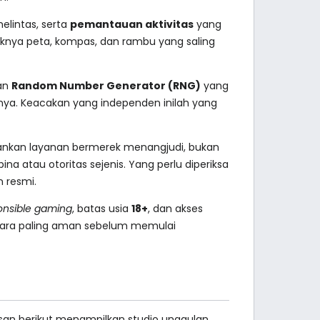
lintas, serta
pemantauan aktivitas
yang
aknya peta, kompas, dan rambu yang saling
kan
Random Number Generator (RNG)
yang
tnya. Keacakan yang independen inilah yang
nkan layanan bermerek menangjudi, bukan
lipina atau otoritas sejenis. Yang perlu diperiksa
 resmi.
onsible gaming
, batas usia
18+
, dan akses
ah cara paling aman sebelum memulai
san berikut menampilkan studio unggulan