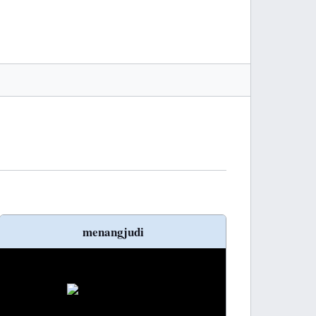
menangjudi