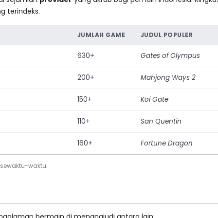
g terindeks.
JUMLAH GAME
JUDUL POPULER
630+
Gates of Olympus
200+
Mahjong Ways 2
150+
Koi Gate
110+
San Quentin
160+
Fortune Dragon
 sewaktu-waktu.
ngalaman bermain di menangjudi antara lain: