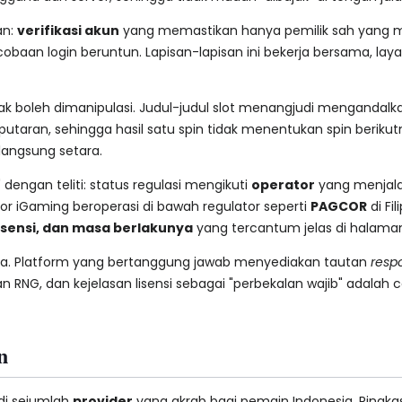
an:
verifikasi akun
yang memastikan hanya pemilik sah yang me
baan login beruntun. Lapisan-lapisan ini bekerja bersama, lay
ak boleh dimanipulasi. Judul-judul slot menangjudi mengandal
putaran, sehingga hasil satu spin tidak menentukan spin beriku
langsung setara.
dengan teliti: status regulasi mengikuti
operator
yang menjala
r iGaming beroperasi di bawah regulator seperti
PAGCOR
di Fi
isensi, dan masa berlakunya
yang tercantum jelas di halaman
nnya. Platform yang bertanggung jawab menyediakan tautan
resp
lan RNG, dan kejelasan lisensi sebagai "perbekalan wajib" adal
n
di sejumlah
provider
yang akrab bagi pemain Indonesia. Ringka