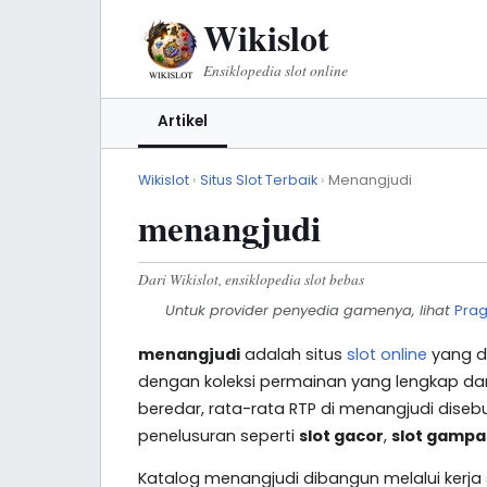
Wikislot
Ensiklopedia slot online
Artikel
Wikislot
›
Situs Slot Terbaik
›
Menangjudi
menangjudi
Dari Wikislot, ensiklopedia slot bebas
Untuk provider penyedia gamenya, lihat
Prag
menangjudi
adalah situs
slot online
yang di
dengan koleksi permainan yang lengkap da
beredar, rata-rata RTP di menangjudi diseb
penelusuran seperti
slot gacor
,
slot gamp
Katalog menangjudi dibangun melalui ker