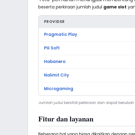
beserta perkiraan jumlah judul
game slot
yan
PROVIDER
Pragmatic Play
PG Soft
Habanero
Nolimit City
Microgaming
Jumlah judul bersifat perkiraan dan dapat berubah
Fitur dan layanan
Beberapa hal yang biasa dikaitkan dengan pe