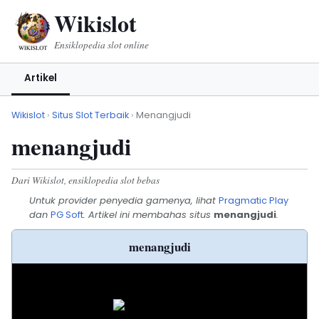
Wikislot
Ensiklopedia slot online
Artikel
Wikislot
›
Situs Slot Terbaik
›
Menangjudi
menangjudi
Dari Wikislot, ensiklopedia slot bebas
Untuk provider penyedia gamenya, lihat
Pragmatic Play
dan
PG Soft
. Artikel ini membahas situs
menangjudi
.
menangjudi