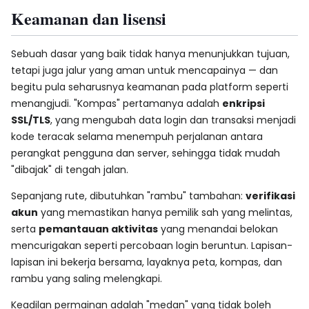
Keamanan dan lisensi
Sebuah dasar yang baik tidak hanya menunjukkan tujuan,
tetapi juga jalur yang aman untuk mencapainya — dan
begitu pula seharusnya keamanan pada platform seperti
menangjudi. "Kompas" pertamanya adalah
enkripsi
SSL/TLS
, yang mengubah data login dan transaksi menjadi
kode teracak selama menempuh perjalanan antara
perangkat pengguna dan server, sehingga tidak mudah
"dibajak" di tengah jalan.
Sepanjang rute, dibutuhkan "rambu" tambahan:
verifikasi
akun
yang memastikan hanya pemilik sah yang melintas,
serta
pemantauan aktivitas
yang menandai belokan
mencurigakan seperti percobaan login beruntun. Lapisan-
lapisan ini bekerja bersama, layaknya peta, kompas, dan
rambu yang saling melengkapi.
Keadilan permainan adalah "medan" yang tidak boleh