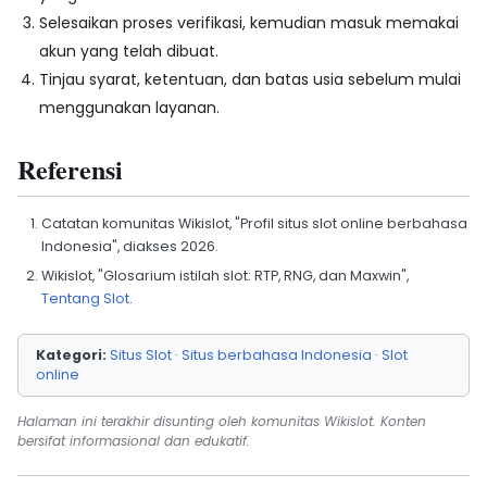
Selesaikan proses verifikasi, kemudian masuk memakai
akun yang telah dibuat.
Tinjau syarat, ketentuan, dan batas usia sebelum mulai
menggunakan layanan.
Referensi
Catatan komunitas Wikislot, "Profil situs slot online berbahasa
Indonesia", diakses 2026.
Wikislot, "Glosarium istilah slot: RTP, RNG, dan Maxwin",
Tentang Slot
.
Kategori:
Situs Slot
·
Situs berbahasa Indonesia
·
Slot
online
Halaman ini terakhir disunting oleh komunitas Wikislot. Konten
bersifat informasional dan edukatif.