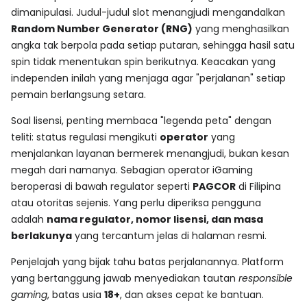
dimanipulasi. Judul-judul slot menangjudi mengandalkan
Random Number Generator (RNG)
yang menghasilkan
angka tak berpola pada setiap putaran, sehingga hasil satu
spin tidak menentukan spin berikutnya. Keacakan yang
independen inilah yang menjaga agar "perjalanan" setiap
pemain berlangsung setara.
Soal lisensi, penting membaca "legenda peta" dengan
teliti: status regulasi mengikuti
operator
yang
menjalankan layanan bermerek menangjudi, bukan kesan
megah dari namanya. Sebagian operator iGaming
beroperasi di bawah regulator seperti
PAGCOR
di Filipina
atau otoritas sejenis. Yang perlu diperiksa pengguna
adalah
nama regulator, nomor lisensi, dan masa
berlakunya
yang tercantum jelas di halaman resmi.
Penjelajah yang bijak tahu batas perjalanannya. Platform
yang bertanggung jawab menyediakan tautan
responsible
gaming
, batas usia
18+
, dan akses cepat ke bantuan.