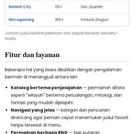
Nolimit City
110+
San Quentin
Microgaming
160+
Fortune Dragon
Jumlah judul bersifat perkiraan dan dapat berubah sewaktu-
waktu.
Fitur dan layanan
Beberapa hal yang biasa dikaitkan dengan pengalaman
bermain di menangjudi antara lain:
Katalog bertema penjelajahan
— permainan ditata
seperti "wilayah" bertema petualangan, mitologi, dan
fantasi yang mudah dijelajahi.
Navigasi yang jelas
— kategori dan pencarian
dirancang agar pemain cepat menemukan judul favorit
tanpa tersesat di menu.
Permainan berbasis RNG
— tiap putaran