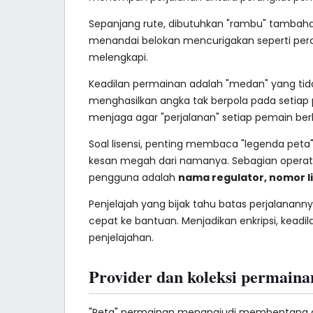
Sepanjang rute, dibutuhkan "rambu" tambah
menandai belokan mencurigakan seperti perco
melengkapi.
Keadilan permainan adalah "medan" yang tid
menghasilkan angka tak berpola pada setiap 
menjaga agar "perjalanan" setiap pemain ber
Soal lisensi, penting membaca "legenda peta" 
kesan megah dari namanya. Sebagian operato
pengguna adalah
nama regulator, nomor l
Penjelajah yang bijak tahu batas perjalana
cepat ke bantuan. Menjadikan enkripsi, keadi
penjelajahan.
Provider dan koleksi permaina
"Peta" permainan menangjudi membentang 