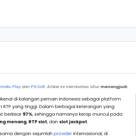
matic Play
dan
PG Soft
. Artikel ini membahas situs
menangjudi
.
kenal di kalangan pemain Indonesia sebagai platform
n RTP yang tinggi. Dalam berbagai keterangan yang
ut berkisar
97%
, sehingga namanya kerap muncul pada
ang menang
,
RTP slot
, dan
slot jackpot
.
ja sama dengan sejumlah
provider
internasional, di