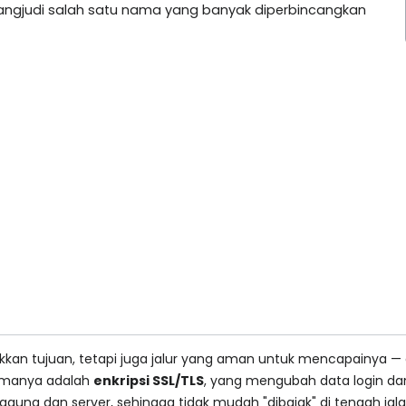
ngjudi salah satu nama yang banyak diperbincangkan
kkan tujuan, tetapi juga jalur yang aman untuk mencapainya 
tamanya adalah
enkripsi SSL/TLS
, yang mengubah data login da
na dan server, sehingga tidak mudah "dibajak" di tengah jala