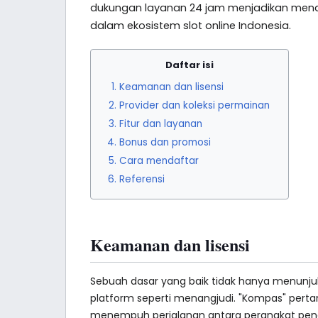
dukungan layanan 24 jam menjadikan mena
dalam ekosistem slot online Indonesia.
Daftar isi
Keamanan dan lisensi
Provider dan koleksi permainan
Fitur dan layanan
Bonus dan promosi
Cara mendaftar
Referensi
Keamanan dan lisensi
Sebuah dasar yang baik tidak hanya menunju
platform seperti menangjudi. "Kompas" per
menempuh perjalanan antara perangkat penggu