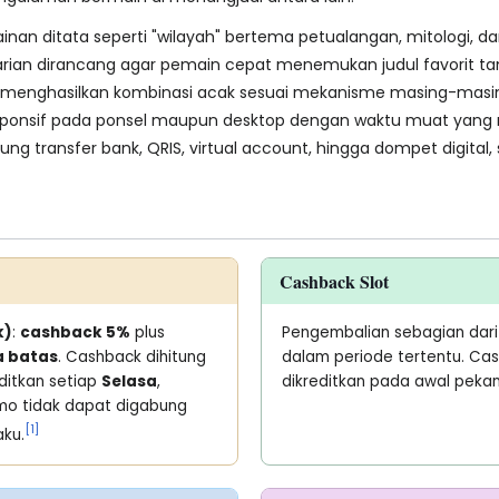
nan ditata seperti "wilayah" bertema petualangan, mitologi, dan
rian dirancang agar pemain cepat menemukan judul favorit ta
 menghasilkan kombinasi acak sesuai mekanisme masing-mas
ponsif pada ponsel maupun desktop dengan waktu muat yang r
g transfer bank, QRIS, virtual account, hingga dompet digital, 
Cashback Slot
k)
:
cashback 5%
plus
Pengembalian sebagian dari
a batas
. Cashback dihitung
dalam periode tertentu. C
ditkan setiap
Selasa
,
dikreditkan pada awal pekan
omo tidak dapat digabung
[1]
aku.