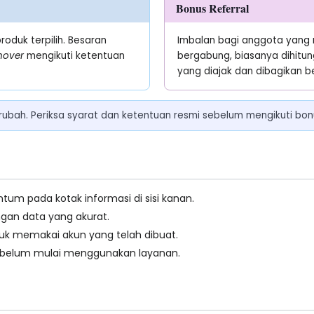
Bonus Referral
oduk terpilih. Besaran
Imbalan bagi anggota yang 
nover
mengikuti ketentuan
bergabung, biasanya dihitu
yang diajak dan dibagikan be
rubah. Periksa syarat dan ketentuan resmi sebelum mengikuti bon
um pada kotak informasi di sisi kanan.
engan data yang akurat.
suk memakai akun yang telah dibuat.
 sebelum mulai menggunakan layanan.