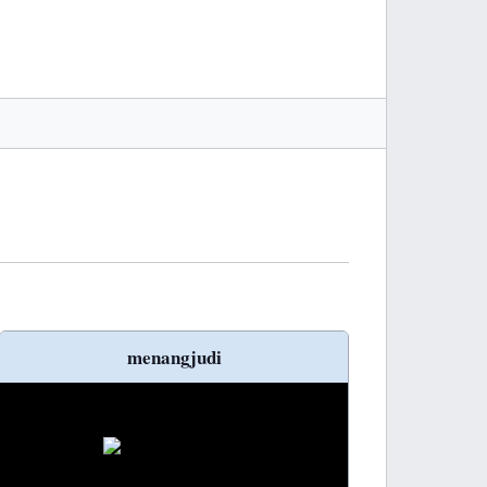
menangjudi