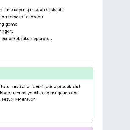
 fantasi yang mudah dijelajahi.
npa tersesat di menu.
ing game.
ingan.
sesuai kebijakan operator.
 total kekalahan bersih pada produk
slot
ashback umumnya dihitung mingguan dan
 sesuai ketentuan.