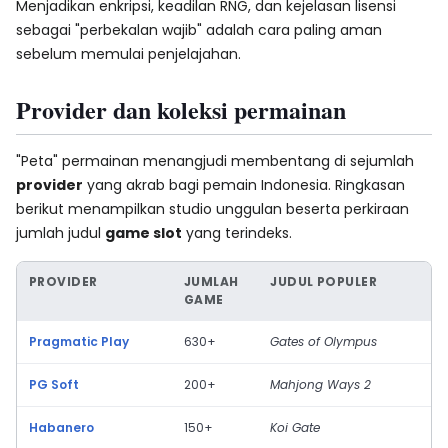
Menjadikan enkripsi, keadilan RNG, dan kejelasan lisensi
sebagai "perbekalan wajib" adalah cara paling aman
sebelum memulai penjelajahan.
Provider dan koleksi permainan
"Peta" permainan menangjudi membentang di sejumlah
provider
yang akrab bagi pemain Indonesia. Ringkasan
berikut menampilkan studio unggulan beserta perkiraan
jumlah judul
game slot
yang terindeks.
PROVIDER
JUMLAH
JUDUL POPULER
GAME
Pragmatic Play
630+
Gates of Olympus
PG Soft
200+
Mahjong Ways 2
Habanero
150+
Koi Gate