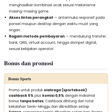
menghasilkan kombinasi acak sesuai mekanisme
masing-masing game.
Akses lintas perangkat
— antarmuka responsif pada
ponsel maupun desktop dengan waktu muat yang
ringan.
Ragam metode pembayaran
— mendukung transfer
bank, QRIS, virtual account, hingga dompet digital,
sesuai kebijakan operator.
Bonus dan promosi
Bonus Sports
Promo untuk produk
olahraga (sportsbook)
:
cashback 5%
plus
komisi 0,5%
dengan maksimal
bonus
tanpa batas
. Cashback dihitung dari total
kekalahan Senin–Minggu dan dikreditkan setiap