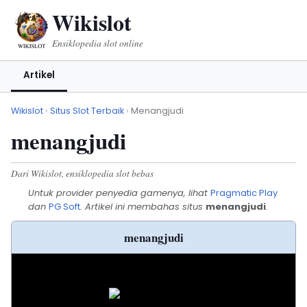
Wikislot
Ensiklopedia slot online
Artikel
Wikislot
›
Situs Slot Terbaik
›
Menangjudi
menangjudi
Dari Wikislot, ensiklopedia slot bebas
Untuk provider penyedia gamenya, lihat
Pragmatic Play
dan
PG Soft
. Artikel ini membahas situs
menangjudi
.
menangjudi