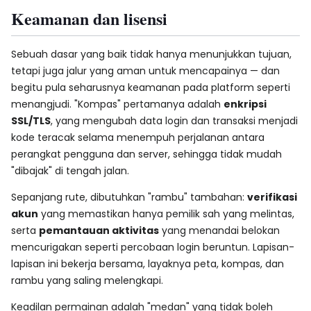
Keamanan dan lisensi
Sebuah dasar yang baik tidak hanya menunjukkan tujuan,
tetapi juga jalur yang aman untuk mencapainya — dan
begitu pula seharusnya keamanan pada platform seperti
menangjudi. "Kompas" pertamanya adalah
enkripsi
SSL/TLS
, yang mengubah data login dan transaksi menjadi
kode teracak selama menempuh perjalanan antara
perangkat pengguna dan server, sehingga tidak mudah
"dibajak" di tengah jalan.
Sepanjang rute, dibutuhkan "rambu" tambahan:
verifikasi
akun
yang memastikan hanya pemilik sah yang melintas,
serta
pemantauan aktivitas
yang menandai belokan
mencurigakan seperti percobaan login beruntun. Lapisan-
lapisan ini bekerja bersama, layaknya peta, kompas, dan
rambu yang saling melengkapi.
Keadilan permainan adalah "medan" yang tidak boleh