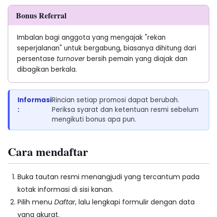
Bonus Referral
Imbalan bagi anggota yang mengajak "rekan
seperjalanan" untuk bergabung, biasanya dihitung dari
persentase
turnover
bersih pemain yang diajak dan
dibagikan berkala.
Informasi
Rincian setiap promosi dapat berubah.
:
Periksa syarat dan ketentuan resmi sebelum
mengikuti bonus apa pun.
Cara mendaftar
Buka tautan resmi menangjudi yang tercantum pada
kotak informasi di sisi kanan.
Pilih menu
Daftar
, lalu lengkapi formulir dengan data
yang akurat.