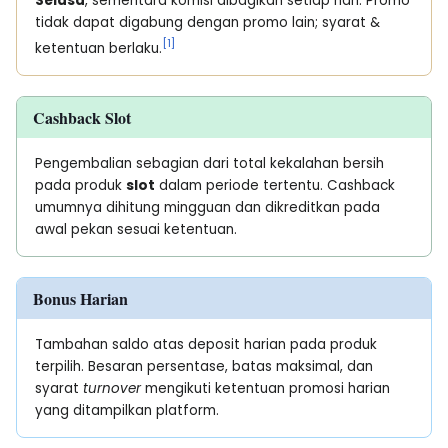
Selasa
, sementara komisi dibagikan setiap hari. Promo
tidak dapat digabung dengan promo lain; syarat &
[1]
ketentuan berlaku.
Cashback Slot
Pengembalian sebagian dari total kekalahan bersih
pada produk
slot
dalam periode tertentu. Cashback
umumnya dihitung mingguan dan dikreditkan pada
awal pekan sesuai ketentuan.
Bonus Harian
Tambahan saldo atas deposit harian pada produk
terpilih. Besaran persentase, batas maksimal, dan
syarat
turnover
mengikuti ketentuan promosi harian
yang ditampilkan platform.