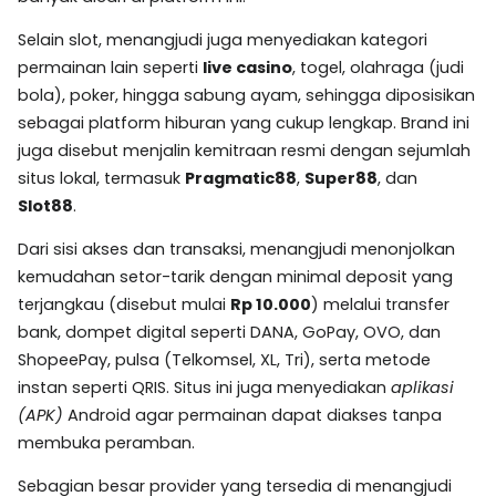
Selain slot, menangjudi juga menyediakan kategori
permainan lain seperti
live casino
, togel, olahraga (judi
bola), poker, hingga sabung ayam, sehingga diposisikan
sebagai platform hiburan yang cukup lengkap. Brand ini
juga disebut menjalin kemitraan resmi dengan sejumlah
situs lokal, termasuk
Pragmatic88
,
Super88
, dan
Slot88
.
Dari sisi akses dan transaksi, menangjudi menonjolkan
kemudahan setor-tarik dengan minimal deposit yang
terjangkau (disebut mulai
Rp 10.000
) melalui transfer
bank, dompet digital seperti DANA, GoPay, OVO, dan
ShopeePay, pulsa (Telkomsel, XL, Tri), serta metode
instan seperti QRIS. Situs ini juga menyediakan
aplikasi
(APK)
Android agar permainan dapat diakses tanpa
membuka peramban.
Sebagian besar provider yang tersedia di menangjudi