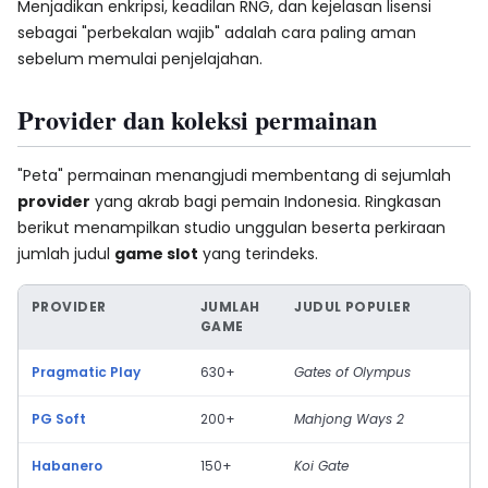
Menjadikan enkripsi, keadilan RNG, dan kejelasan lisensi
sebagai "perbekalan wajib" adalah cara paling aman
sebelum memulai penjelajahan.
Provider dan koleksi permainan
"Peta" permainan menangjudi membentang di sejumlah
provider
yang akrab bagi pemain Indonesia. Ringkasan
berikut menampilkan studio unggulan beserta perkiraan
jumlah judul
game slot
yang terindeks.
PROVIDER
JUMLAH
JUDUL POPULER
GAME
Pragmatic Play
630+
Gates of Olympus
PG Soft
200+
Mahjong Ways 2
Habanero
150+
Koi Gate