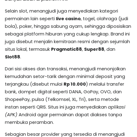
Selain slot, menangjudi juga menyediakan kategori
permainan lain seperti
live casino
, togel, olahraga (judi
bola), poker, hingga sabung ayam, sehingga diposisikan
sebagai platform hiburan yang cukup lengkap. Brand ini
juga disebut menjalin kemitraan resmi dengan sejumlah
situs lokal, termasuk
Pragmatic88
,
Super88
, dan
Slot88
.
Dari sisi akses dan transaksi, menangjudi menonjolkan
kemudahan setor-tarik dengan minimal deposit yang
terjangkau (disebut mulai
Rp 10.000
) melalui transfer
bank, dompet digital seperti DANA, GoPay, OVO, dan
ShopeePay, pulsa (Telkomsel, XL, Tri), serta metode
instan seperti QRIS. Situs ini juga menyediakan
aplikasi
(APK)
Android agar permainan dapat diakses tanpa
membuka peramban.
Sebagian besar provider yang tersedia di menangjudi