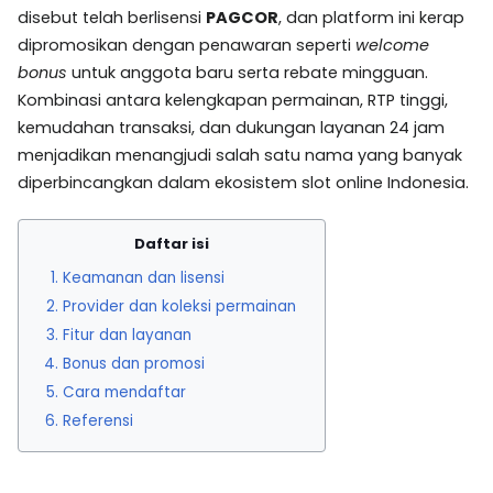
disebut telah berlisensi
PAGCOR
, dan platform ini kerap
dipromosikan dengan penawaran seperti
welcome
bonus
untuk anggota baru serta rebate mingguan.
Kombinasi antara kelengkapan permainan, RTP tinggi,
kemudahan transaksi, dan dukungan layanan 24 jam
menjadikan menangjudi salah satu nama yang banyak
diperbincangkan dalam ekosistem slot online Indonesia.
Daftar isi
Keamanan dan lisensi
Provider dan koleksi permainan
Fitur dan layanan
Bonus dan promosi
Cara mendaftar
Referensi