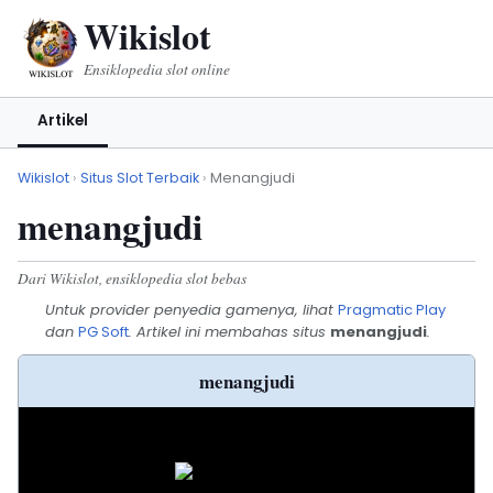
Wikislot
Ensiklopedia slot online
Artikel
Wikislot
›
Situs Slot Terbaik
›
Menangjudi
menangjudi
Dari Wikislot, ensiklopedia slot bebas
Untuk provider penyedia gamenya, lihat
Pragmatic Play
dan
PG Soft
. Artikel ini membahas situs
menangjudi
.
menangjudi