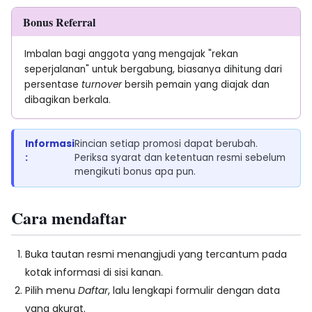
Bonus Referral
Imbalan bagi anggota yang mengajak "rekan
seperjalanan" untuk bergabung, biasanya dihitung dari
persentase
turnover
bersih pemain yang diajak dan
dibagikan berkala.
Informasi
Rincian setiap promosi dapat berubah.
:
Periksa syarat dan ketentuan resmi sebelum
mengikuti bonus apa pun.
Cara mendaftar
Buka tautan resmi menangjudi yang tercantum pada
kotak informasi di sisi kanan.
Pilih menu
Daftar
, lalu lengkapi formulir dengan data
yang akurat.