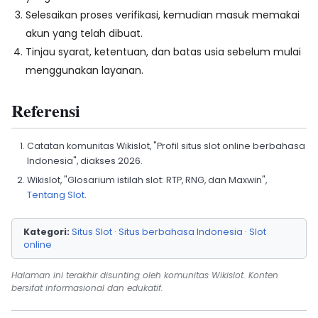
Selesaikan proses verifikasi, kemudian masuk memakai
akun yang telah dibuat.
Tinjau syarat, ketentuan, dan batas usia sebelum mulai
menggunakan layanan.
Referensi
Catatan komunitas Wikislot, "Profil situs slot online berbahasa
Indonesia", diakses 2026.
Wikislot, "Glosarium istilah slot: RTP, RNG, dan Maxwin",
Tentang Slot
.
Kategori:
Situs Slot
·
Situs berbahasa Indonesia
·
Slot
online
Halaman ini terakhir disunting oleh komunitas Wikislot. Konten
bersifat informasional dan edukatif.