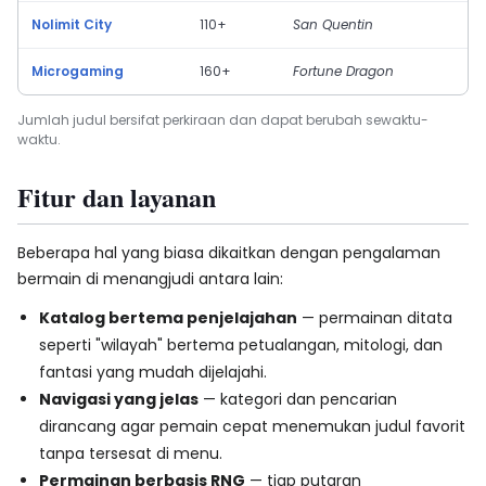
Nolimit City
110+
San Quentin
Microgaming
160+
Fortune Dragon
Jumlah judul bersifat perkiraan dan dapat berubah sewaktu-
waktu.
Fitur dan layanan
Beberapa hal yang biasa dikaitkan dengan pengalaman
bermain di menangjudi antara lain:
Katalog bertema penjelajahan
— permainan ditata
seperti "wilayah" bertema petualangan, mitologi, dan
fantasi yang mudah dijelajahi.
Navigasi yang jelas
— kategori dan pencarian
dirancang agar pemain cepat menemukan judul favorit
tanpa tersesat di menu.
Permainan berbasis RNG
— tiap putaran