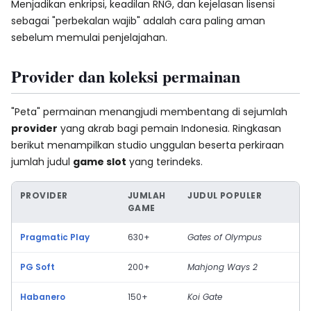
Menjadikan enkripsi, keadilan RNG, dan kejelasan lisensi
sebagai "perbekalan wajib" adalah cara paling aman
sebelum memulai penjelajahan.
Provider dan koleksi permainan
"Peta" permainan menangjudi membentang di sejumlah
provider
yang akrab bagi pemain Indonesia. Ringkasan
berikut menampilkan studio unggulan beserta perkiraan
jumlah judul
game slot
yang terindeks.
PROVIDER
JUMLAH
JUDUL POPULER
GAME
Pragmatic Play
630+
Gates of Olympus
PG Soft
200+
Mahjong Ways 2
Habanero
150+
Koi Gate