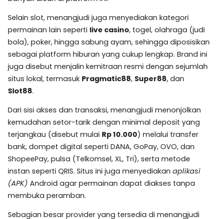
Selain slot, menangjudi juga menyediakan kategori
permainan lain seperti
live casino
, togel, olahraga (judi
bola), poker, hingga sabung ayam, sehingga diposisikan
sebagai platform hiburan yang cukup lengkap. Brand ini
juga disebut menjalin kemitraan resmi dengan sejumlah
situs lokal, termasuk
Pragmatic88
,
Super88
, dan
Slot88
.
Dari sisi akses dan transaksi, menangjudi menonjolkan
kemudahan setor-tarik dengan minimal deposit yang
terjangkau (disebut mulai
Rp 10.000
) melalui transfer
bank, dompet digital seperti DANA, GoPay, OVO, dan
ShopeePay, pulsa (Telkomsel, XL, Tri), serta metode
instan seperti QRIS. Situs ini juga menyediakan
aplikasi
(APK)
Android agar permainan dapat diakses tanpa
membuka peramban.
Sebagian besar provider yang tersedia di menangjudi