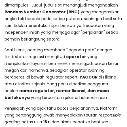
dimanipulasi. Judul-judul slot menangjudi mengandalkan
Random Number Generator (RNG)
yang menghasilkan
angka tak berpola pada setiap putaran, sehingga hasil satu
spin tidak menentukan spin berikutnya. Keacakan yang
independen inilah yang menjaga agar "perjalanan" setiap
pemain berlangsung setara.
Soal lisensi, penting membaca "legenda peta" dengan
teliti: status regulasi mengikuti
operator
yang
menjalankan layanan bermerek menangjudi, bukan kesan
megah dari namanya. Sebagian operator iGaming
beroperasi di bawah regulator seperti
PAGCOR
di Filipina
atau otoritas sejenis. Yang perlu diperiksa pengguna
adalah
nama regulator, nomor lisensi, dan masa
berlakunya
yang tercantum jelas di halaman resmi.
Penjelajah yang bijak tahu batas perjalanannya. Platform
yang bertanggung jawab menyediakan tautan
responsible
gaming
, batas usia
18+
, dan akses cepat ke bantuan.