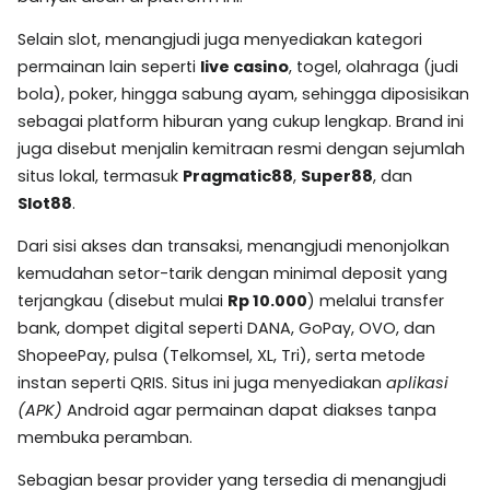
Selain slot, menangjudi juga menyediakan kategori
permainan lain seperti
live casino
, togel, olahraga (judi
bola), poker, hingga sabung ayam, sehingga diposisikan
sebagai platform hiburan yang cukup lengkap. Brand ini
juga disebut menjalin kemitraan resmi dengan sejumlah
situs lokal, termasuk
Pragmatic88
,
Super88
, dan
Slot88
.
Dari sisi akses dan transaksi, menangjudi menonjolkan
kemudahan setor-tarik dengan minimal deposit yang
terjangkau (disebut mulai
Rp 10.000
) melalui transfer
bank, dompet digital seperti DANA, GoPay, OVO, dan
ShopeePay, pulsa (Telkomsel, XL, Tri), serta metode
instan seperti QRIS. Situs ini juga menyediakan
aplikasi
(APK)
Android agar permainan dapat diakses tanpa
membuka peramban.
Sebagian besar provider yang tersedia di menangjudi