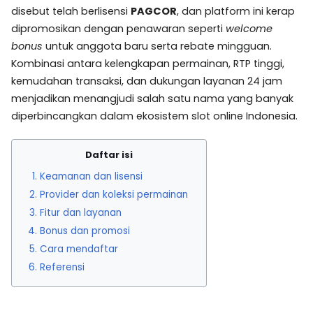
disebut telah berlisensi
PAGCOR
, dan platform ini kerap
dipromosikan dengan penawaran seperti
welcome
bonus
untuk anggota baru serta rebate mingguan.
Kombinasi antara kelengkapan permainan, RTP tinggi,
kemudahan transaksi, dan dukungan layanan 24 jam
menjadikan menangjudi salah satu nama yang banyak
diperbincangkan dalam ekosistem slot online Indonesia.
Daftar isi
Keamanan dan lisensi
Provider dan koleksi permainan
Fitur dan layanan
Bonus dan promosi
Cara mendaftar
Referensi