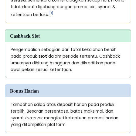
Selasa
, sementara komisi dibagikan setiap hari. Promo
tidak dapat digabung dengan promo lain; syarat &
[1]
ketentuan berlaku.
Cashback Slot
Pengembalian sebagian dari total kekalahan bersih
pada produk
slot
dalam periode tertentu. Cashback
umumnya dihitung mingguan dan dikreditkan pada
awal pekan sesuai ketentuan.
Bonus Harian
Tambahan saldo atas deposit harian pada produk
terpilih. Besaran persentase, batas maksimal, dan
syarat
turnover
mengikuti ketentuan promosi harian
yang ditampilkan platform.