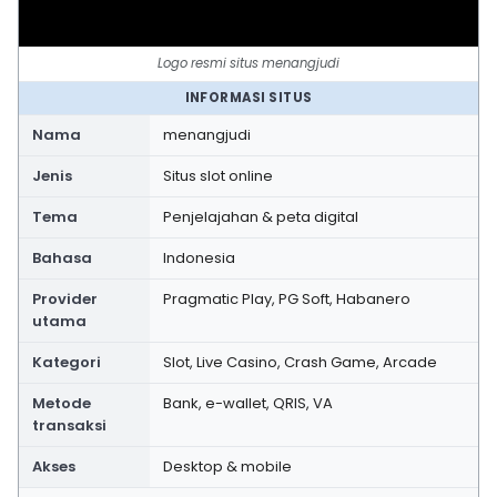
Logo resmi situs menangjudi
INFORMASI SITUS
Nama
menangjudi
Jenis
Situs slot online
Tema
Penjelajahan & peta digital
Bahasa
Indonesia
Provider
Pragmatic Play, PG Soft, Habanero
utama
Kategori
Slot, Live Casino, Crash Game, Arcade
Metode
Bank, e-wallet, QRIS, VA
transaksi
Akses
Desktop & mobile