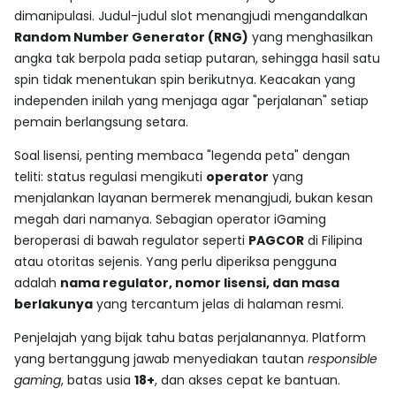
dimanipulasi. Judul-judul slot menangjudi mengandalkan
Random Number Generator (RNG)
yang menghasilkan
angka tak berpola pada setiap putaran, sehingga hasil satu
spin tidak menentukan spin berikutnya. Keacakan yang
independen inilah yang menjaga agar "perjalanan" setiap
pemain berlangsung setara.
Soal lisensi, penting membaca "legenda peta" dengan
teliti: status regulasi mengikuti
operator
yang
menjalankan layanan bermerek menangjudi, bukan kesan
megah dari namanya. Sebagian operator iGaming
beroperasi di bawah regulator seperti
PAGCOR
di Filipina
atau otoritas sejenis. Yang perlu diperiksa pengguna
adalah
nama regulator, nomor lisensi, dan masa
berlakunya
yang tercantum jelas di halaman resmi.
Penjelajah yang bijak tahu batas perjalanannya. Platform
yang bertanggung jawab menyediakan tautan
responsible
gaming
, batas usia
18+
, dan akses cepat ke bantuan.