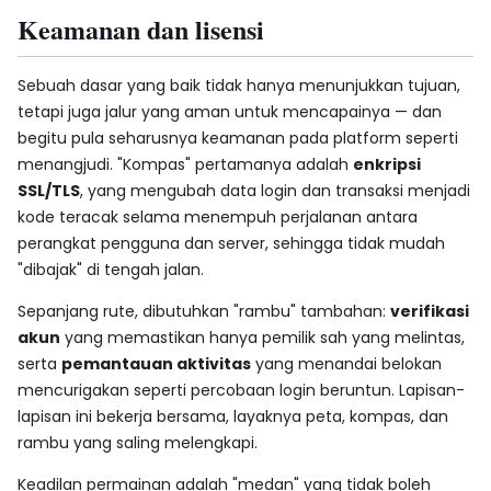
Keamanan dan lisensi
Sebuah dasar yang baik tidak hanya menunjukkan tujuan,
tetapi juga jalur yang aman untuk mencapainya — dan
begitu pula seharusnya keamanan pada platform seperti
menangjudi. "Kompas" pertamanya adalah
enkripsi
SSL/TLS
, yang mengubah data login dan transaksi menjadi
kode teracak selama menempuh perjalanan antara
perangkat pengguna dan server, sehingga tidak mudah
"dibajak" di tengah jalan.
Sepanjang rute, dibutuhkan "rambu" tambahan:
verifikasi
akun
yang memastikan hanya pemilik sah yang melintas,
serta
pemantauan aktivitas
yang menandai belokan
mencurigakan seperti percobaan login beruntun. Lapisan-
lapisan ini bekerja bersama, layaknya peta, kompas, dan
rambu yang saling melengkapi.
Keadilan permainan adalah "medan" yang tidak boleh