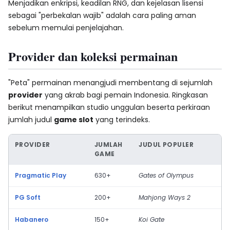
Menjadikan enkripsi, keadilan RNG, dan kejelasan lisensi
sebagai "perbekalan wajib" adalah cara paling aman
sebelum memulai penjelajahan.
Provider dan koleksi permainan
"Peta" permainan menangjudi membentang di sejumlah
provider
yang akrab bagi pemain Indonesia. Ringkasan
berikut menampilkan studio unggulan beserta perkiraan
jumlah judul
game slot
yang terindeks.
PROVIDER
JUMLAH
JUDUL POPULER
GAME
Pragmatic Play
630+
Gates of Olympus
PG Soft
200+
Mahjong Ways 2
Habanero
150+
Koi Gate