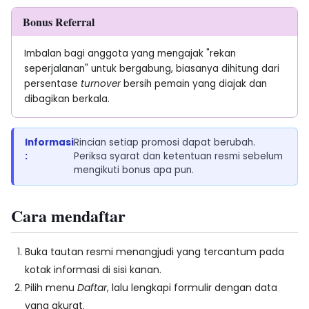
Bonus Referral
Imbalan bagi anggota yang mengajak "rekan
seperjalanan" untuk bergabung, biasanya dihitung dari
persentase
turnover
bersih pemain yang diajak dan
dibagikan berkala.
Informasi
Rincian setiap promosi dapat berubah.
:
Periksa syarat dan ketentuan resmi sebelum
mengikuti bonus apa pun.
Cara mendaftar
Buka tautan resmi menangjudi yang tercantum pada
kotak informasi di sisi kanan.
Pilih menu
Daftar
, lalu lengkapi formulir dengan data
yang akurat.