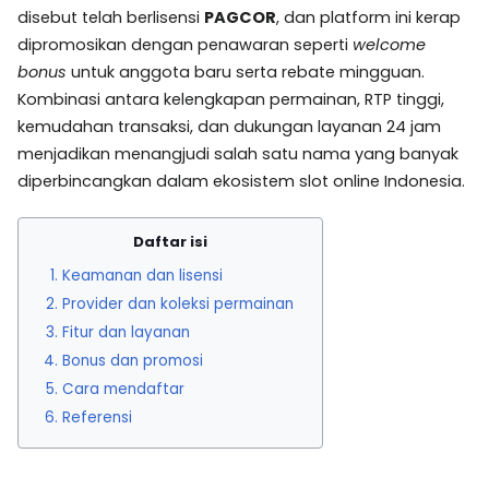
disebut telah berlisensi
PAGCOR
, dan platform ini kerap
dipromosikan dengan penawaran seperti
welcome
bonus
untuk anggota baru serta rebate mingguan.
Kombinasi antara kelengkapan permainan, RTP tinggi,
kemudahan transaksi, dan dukungan layanan 24 jam
menjadikan menangjudi salah satu nama yang banyak
diperbincangkan dalam ekosistem slot online Indonesia.
Daftar isi
Keamanan dan lisensi
Provider dan koleksi permainan
Fitur dan layanan
Bonus dan promosi
Cara mendaftar
Referensi