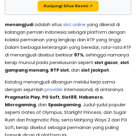
Kunjungi Situs Resmi ↗
menangjudi
adalah situs
slot online
yang dikenal di
kalangan pemain Indonesia sebagai platform dengan
koleksi permainan yang lengkap dan RTP yang tinggi.
Dalam berbagai keterangan yang beredar, rata-rata RTP
di menangjudi disebut berkisar
97%
, sehingga namanya
kerap muncul pada penelusuran seperti
slot gacor
,
slot
gampang menang
,
RTP slot
, dan
slot jackpot
.
Katalog menangjudi dibangun melalui kerja sama
dengan sejumlah
provider
internasional, di antaranya
Pragmatic Play
,
PG Soft
,
Slot88
,
Habanero
,
Microgaming
, dan
Spadegaming
. Judul-judul populer
seperti Gates of Olympus, Starlight Princess, dan Sugar
Rush dari Pragmatic Play, serta Mahjong Ways 2 dari PG
Soft, kerap disebut sebagai permainan yang paling
banyak dicari di platform ini.