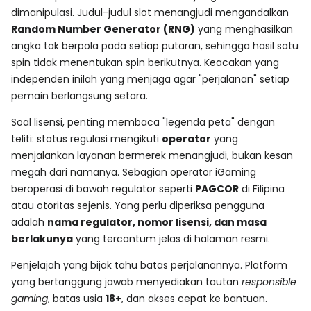
dimanipulasi. Judul-judul slot menangjudi mengandalkan
Random Number Generator (RNG)
yang menghasilkan
angka tak berpola pada setiap putaran, sehingga hasil satu
spin tidak menentukan spin berikutnya. Keacakan yang
independen inilah yang menjaga agar "perjalanan" setiap
pemain berlangsung setara.
Soal lisensi, penting membaca "legenda peta" dengan
teliti: status regulasi mengikuti
operator
yang
menjalankan layanan bermerek menangjudi, bukan kesan
megah dari namanya. Sebagian operator iGaming
beroperasi di bawah regulator seperti
PAGCOR
di Filipina
atau otoritas sejenis. Yang perlu diperiksa pengguna
adalah
nama regulator, nomor lisensi, dan masa
berlakunya
yang tercantum jelas di halaman resmi.
Penjelajah yang bijak tahu batas perjalanannya. Platform
yang bertanggung jawab menyediakan tautan
responsible
gaming
, batas usia
18+
, dan akses cepat ke bantuan.