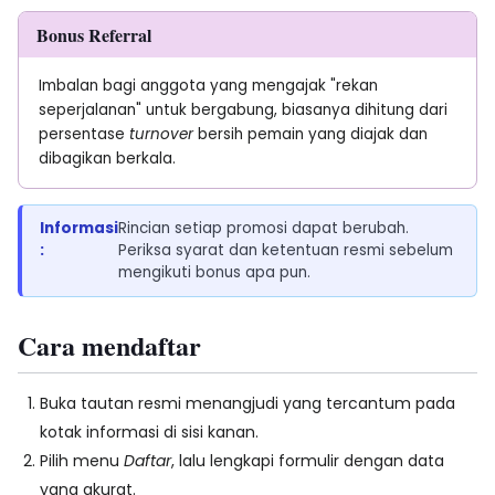
Bonus Referral
Imbalan bagi anggota yang mengajak "rekan
seperjalanan" untuk bergabung, biasanya dihitung dari
persentase
turnover
bersih pemain yang diajak dan
dibagikan berkala.
Informasi
Rincian setiap promosi dapat berubah.
:
Periksa syarat dan ketentuan resmi sebelum
mengikuti bonus apa pun.
Cara mendaftar
Buka tautan resmi menangjudi yang tercantum pada
kotak informasi di sisi kanan.
Pilih menu
Daftar
, lalu lengkapi formulir dengan data
yang akurat.