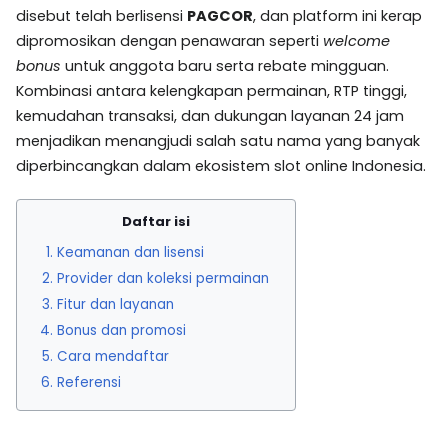
disebut telah berlisensi
PAGCOR
, dan platform ini kerap
dipromosikan dengan penawaran seperti
welcome
bonus
untuk anggota baru serta rebate mingguan.
Kombinasi antara kelengkapan permainan, RTP tinggi,
kemudahan transaksi, dan dukungan layanan 24 jam
menjadikan menangjudi salah satu nama yang banyak
diperbincangkan dalam ekosistem slot online Indonesia.
Daftar isi
Keamanan dan lisensi
Provider dan koleksi permainan
Fitur dan layanan
Bonus dan promosi
Cara mendaftar
Referensi