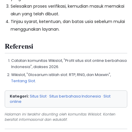
Selesaikan proses verifikasi, kemudian masuk memakai
akun yang telah dibuat.
Tinjau syarat, ketentuan, dan batas usia sebelum mulai
menggunakan layanan.
Referensi
Catatan komunitas Wikislot, "Profil situs slot online berbahasa
Indonesia", diakses 2026.
Wikislot, "Glosarium istilah slot: RTP, RNG, dan Maxwin",
Tentang Slot
.
Kategori:
Situs Slot
·
Situs berbahasa Indonesia
·
Slot
online
Halaman ini terakhir disunting oleh komunitas Wikislot. Konten
bersifat informasional dan edukatif.