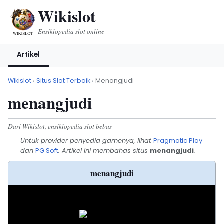
Wikislot
Ensiklopedia slot online
Artikel
Wikislot
›
Situs Slot Terbaik
›
Menangjudi
menangjudi
Dari Wikislot, ensiklopedia slot bebas
Untuk provider penyedia gamenya, lihat
Pragmatic Play
dan
PG Soft
. Artikel ini membahas situs
menangjudi
.
menangjudi