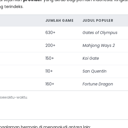
g terindeks.
JUMLAH GAME
JUDUL POPULER
630+
Gates of Olympus
200+
Mahjong Ways 2
150+
Koi Gate
110+
San Quentin
160+
Fortune Dragon
 sewaktu-waktu.
ngalaman bermain di menangjudi antara lain: