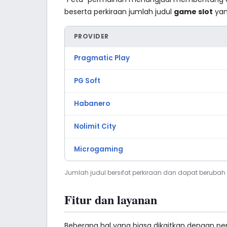
beserta perkiraan jumlah judul
game slot
yan
PROVIDER
Pragmatic Play
PG Soft
Habanero
Nolimit City
Microgaming
Jumlah judul bersifat perkiraan dan dapat berubah
Fitur dan layanan
Beberapa hal yang biasa dikaitkan dengan pe