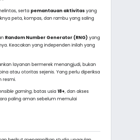
lintas, serta
pemantauan aktivitas
yang
aknya peta, kompas, dan rambu yang saling
kan
Random Number Generator (RNG)
yang
tnya. Keacakan yang independen inilah yang
nkan layanan bermerek menangjudi, bukan
lipina atau otoritas sejenis. Yang perlu diperiksa
 resmi.
onsible gaming
, batas usia
18+
, dan akses
ah cara paling aman sebelum memulai
san berikut menampilkan studio unggulan