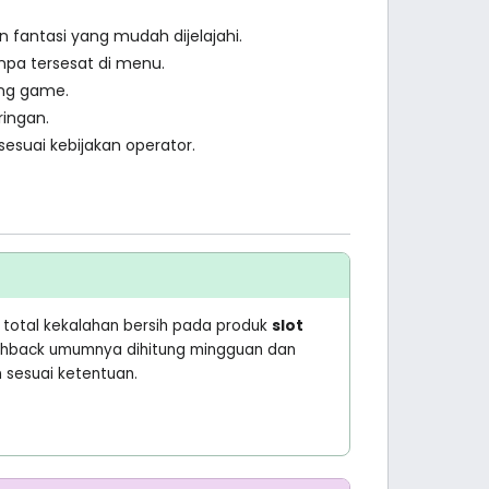
 fantasi yang mudah dijelajahi.
npa tersesat di menu.
ing game.
ingan.
sesuai kebijakan operator.
 total kekalahan bersih pada produk
slot
ashback umumnya dihitung mingguan dan
 sesuai ketentuan.