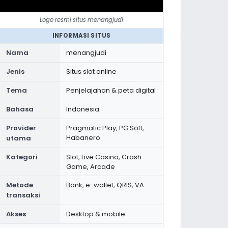
Logo resmi situs menangjudi
INFORMASI SITUS
Nama
menangjudi
Jenis
Situs slot online
Tema
Penjelajahan & peta digital
Bahasa
Indonesia
Provider
Pragmatic Play, PG Soft,
Habanero
utama
Kategori
Slot, Live Casino, Crash
Game, Arcade
Metode
Bank, e-wallet, QRIS, VA
transaksi
Akses
Desktop & mobile