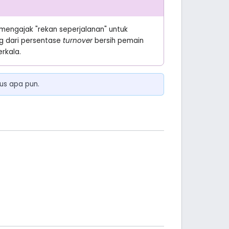
mengajak "rekan seperjalanan" untuk
ng dari persentase
turnover
bersih pemain
rkala.
us apa pun.