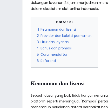
dukungan layanan 24 jam menjadikan mena
dalam ekosistem slot online Indonesia.
Daftar isi
Keamanan dan lisensi
Provider dan koleksi permainan
Fitur dan layanan
Bonus dan promosi
Cara mendaftar
Referensi
Keamanan dan lisensi
Sebuah dasar yang baik tidak hanya menunju
platform seperti menangjudi. "Kompas" per
menempuh perjalanan antara perangkat penggu