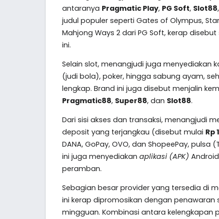
antaranya
Pragmatic Play
,
PG Soft
,
Slot88
judul populer seperti Gates of Olympus, Star
Mahjong Ways 2 dari PG Soft, kerap disebut
ini.
Selain slot, menangjudi juga menyediakan k
(judi bola), poker, hingga sabung ayam, se
lengkap. Brand ini juga disebut menjalin ke
Pragmatic88
,
Super88
, dan
Slot88
.
Dari sisi akses dan transaksi, menangjudi
deposit yang terjangkau (disebut mulai
Rp 
DANA, GoPay, OVO, dan ShopeePay, pulsa (Telk
ini juga menyediakan
aplikasi (APK)
Android
peramban.
Sebagian besar provider yang tersedia di me
ini kerap dipromosikan dengan penawaran 
mingguan. Kombinasi antara kelengkapan pe