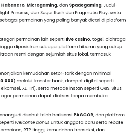
,
Habanero
,
Microgaming
, dan
Spadegaming
. Judul-
light Princess, dan Sugar Rush dari Pragmatic Play, serta
 sebagai permainan yang paling banyak dicari di platform
ategori permainan lain seperti
live casino
, togel, olahraga
hingga diposisikan sebagai platform hiburan yang cukup
mitraan resmi dengan sejumlah situs lokal, termasuk
 menonjolkan kemudahan setor-tarik dengan minimal
10.000
) melalui transfer bank, dompet digital seperti
omsel, XL, Tri), serta metode instan seperti QRIS. Situs
 agar permainan dapat diakses tanpa membuka
nangjudi disebut telah berlisensi
PAGCOR
, dan platform
seperti
welcome bonus
untuk anggota baru serta rebate
rmainan, RTP tinggi, kemudahan transaksi, dan