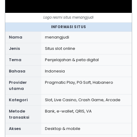
Logo resmi situs menangjudi
INFORMASI SITUS
Nama
menangjudi
Jenis
Situs slot online
Tema
Penjelajahan & peta digital
Bahasa
Indonesia
Provider
Pragmatic Play, PG Soft, Habanero
utama
Kategori
Slot, Live Casino, Crash Game, Arcade
Metode
Bank, e-wallet, QRIS, VA
transaksi
Akses
Desktop & mobile