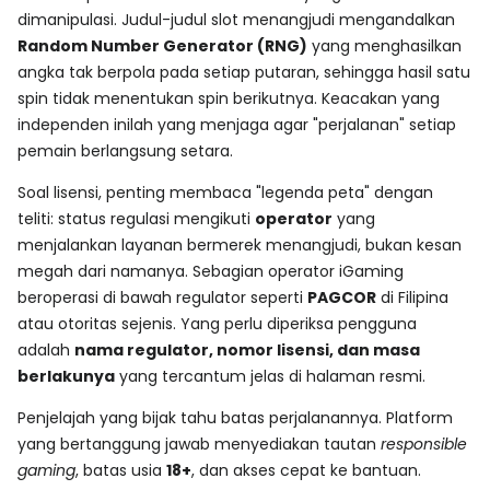
dimanipulasi. Judul-judul slot menangjudi mengandalkan
Random Number Generator (RNG)
yang menghasilkan
angka tak berpola pada setiap putaran, sehingga hasil satu
spin tidak menentukan spin berikutnya. Keacakan yang
independen inilah yang menjaga agar "perjalanan" setiap
pemain berlangsung setara.
Soal lisensi, penting membaca "legenda peta" dengan
teliti: status regulasi mengikuti
operator
yang
menjalankan layanan bermerek menangjudi, bukan kesan
megah dari namanya. Sebagian operator iGaming
beroperasi di bawah regulator seperti
PAGCOR
di Filipina
atau otoritas sejenis. Yang perlu diperiksa pengguna
adalah
nama regulator, nomor lisensi, dan masa
berlakunya
yang tercantum jelas di halaman resmi.
Penjelajah yang bijak tahu batas perjalanannya. Platform
yang bertanggung jawab menyediakan tautan
responsible
gaming
, batas usia
18+
, dan akses cepat ke bantuan.