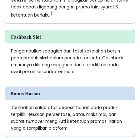
Selasa
, sementara komisi dibagikan setiap hari. Promo
tidak dapat digabung dengan promo lain; syarat &
[1]
ketentuan berlaku.
Cashback Slot
Pengembalian sebagian dari total kekalahan bersih
pada produk
slot
dalam periode tertentu. Cashback
umumnya dihitung mingguan dan dikreditkan pada
awal pekan sesuai ketentuan.
Bonus Harian
Tambahan saldo atas deposit harian pada produk
terpilih. Besaran persentase, batas maksimal, dan
syarat
turnover
mengikuti ketentuan promosi harian
yang ditampilkan platform.