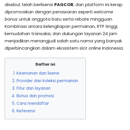
disebut telah berlisensi
PAGCOR
, dan platform ini kerap
dipromosikan dengan penawaran seperti
welcome
bonus
untuk anggota baru serta rebate mingguan.
Kombinasi antara kelengkapan permainan, RTP tinggi,
kemudahan transaksi, dan dukungan layanan 24 jam
menjadikan menangjudi salah satu nama yang banyak
diperbincangkan dalam ekosistem slot online Indonesia.
Daftar isi
Keamanan dan lisensi
Provider dan koleksi permainan
Fitur dan layanan
Bonus dan promosi
Cara mendaftar
Referensi