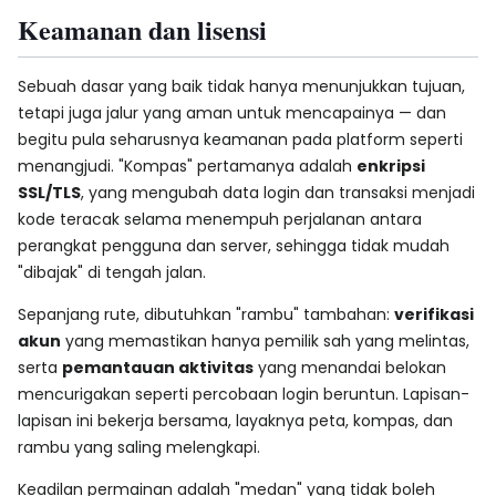
Keamanan dan lisensi
Sebuah dasar yang baik tidak hanya menunjukkan tujuan,
tetapi juga jalur yang aman untuk mencapainya — dan
begitu pula seharusnya keamanan pada platform seperti
menangjudi. "Kompas" pertamanya adalah
enkripsi
SSL/TLS
, yang mengubah data login dan transaksi menjadi
kode teracak selama menempuh perjalanan antara
perangkat pengguna dan server, sehingga tidak mudah
"dibajak" di tengah jalan.
Sepanjang rute, dibutuhkan "rambu" tambahan:
verifikasi
akun
yang memastikan hanya pemilik sah yang melintas,
serta
pemantauan aktivitas
yang menandai belokan
mencurigakan seperti percobaan login beruntun. Lapisan-
lapisan ini bekerja bersama, layaknya peta, kompas, dan
rambu yang saling melengkapi.
Keadilan permainan adalah "medan" yang tidak boleh