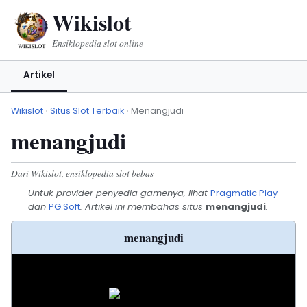
Wikislot
Ensiklopedia slot online
Artikel
Wikislot
›
Situs Slot Terbaik
›
Menangjudi
menangjudi
Dari Wikislot, ensiklopedia slot bebas
Untuk provider penyedia gamenya, lihat
Pragmatic Play
dan
PG Soft
. Artikel ini membahas situs
menangjudi
.
menangjudi