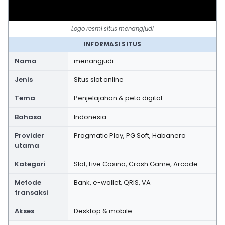
Logo resmi situs menangjudi
INFORMASI SITUS
Nama
menangjudi
Jenis
Situs slot online
Tema
Penjelajahan & peta digital
Bahasa
Indonesia
Provider
Pragmatic Play, PG Soft, Habanero
utama
Kategori
Slot, Live Casino, Crash Game, Arcade
Metode
Bank, e-wallet, QRIS, VA
transaksi
Akses
Desktop & mobile