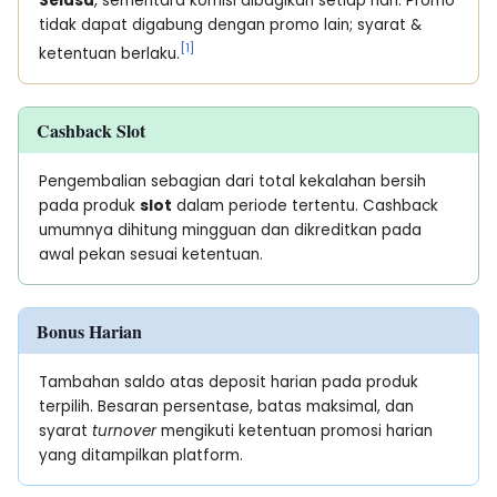
Selasa
, sementara komisi dibagikan setiap hari. Promo
tidak dapat digabung dengan promo lain; syarat &
[1]
ketentuan berlaku.
Cashback Slot
Pengembalian sebagian dari total kekalahan bersih
pada produk
slot
dalam periode tertentu. Cashback
umumnya dihitung mingguan dan dikreditkan pada
awal pekan sesuai ketentuan.
Bonus Harian
Tambahan saldo atas deposit harian pada produk
terpilih. Besaran persentase, batas maksimal, dan
syarat
turnover
mengikuti ketentuan promosi harian
yang ditampilkan platform.