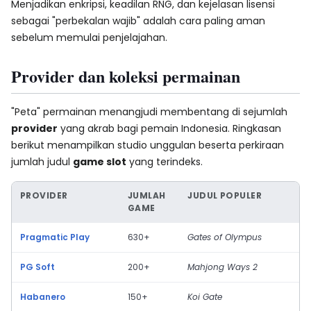
Menjadikan enkripsi, keadilan RNG, dan kejelasan lisensi
sebagai "perbekalan wajib" adalah cara paling aman
sebelum memulai penjelajahan.
Provider dan koleksi permainan
"Peta" permainan menangjudi membentang di sejumlah
provider
yang akrab bagi pemain Indonesia. Ringkasan
berikut menampilkan studio unggulan beserta perkiraan
jumlah judul
game slot
yang terindeks.
PROVIDER
JUMLAH
JUDUL POPULER
GAME
Pragmatic Play
630+
Gates of Olympus
PG Soft
200+
Mahjong Ways 2
Habanero
150+
Koi Gate