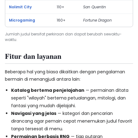
Nolimit City
110+
San Quentin
Microgaming
160+
Fortune Dragon
Jumlah judul bersifat perkiraan dan dapat berubah sewaktu-
waktu.
Fitur dan layanan
Beberapa hal yang biasa dikaitkan dengan pengalaman
bermain di menangjudi antara lain:
Katalog bertema penjelajahan
— permainan ditata
seperti "wilayah" bertema petualangan, mitologi, dan
fantasi yang mudah dijelajahi.
Navigasi yang jelas
— kategori dan pencarian
dirancang agar pemain cepat menemukan judul favorit
tanpa tersesat di menu.
Permainan berbasis RNG
— tiap putaran