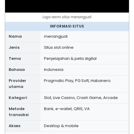
Logo resmi situs menangjudi
INFORMASI SITUS
Nama
menangjudi
Jenis
Situs slot online
Tema
Penjelajahan & peta digital
Bahasa
Indonesia
Provider
Pragmatic Play, PG Soft, Habanero
utama
Kategori
Slot, Live Casino, Crash Game, Arcade
Metode
Bank, e-wallet, QRIS, VA
transaksi
Akses
Desktop & mobile