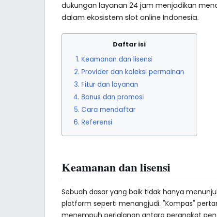
dukungan layanan 24 jam menjadikan mena
dalam ekosistem slot online Indonesia.
Daftar isi
Keamanan dan lisensi
Provider dan koleksi permainan
Fitur dan layanan
Bonus dan promosi
Cara mendaftar
Referensi
Keamanan dan lisensi
Sebuah dasar yang baik tidak hanya menunju
platform seperti menangjudi. "Kompas" per
menempuh perjalanan antara perangkat penggu