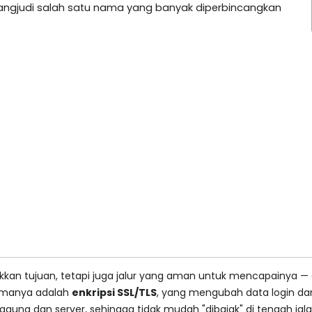
ngjudi salah satu nama yang banyak diperbincangkan
kkan tujuan, tetapi juga jalur yang aman untuk mencapainya 
tamanya adalah
enkripsi SSL/TLS
, yang mengubah data login da
na dan server, sehingga tidak mudah "dibajak" di tengah jala