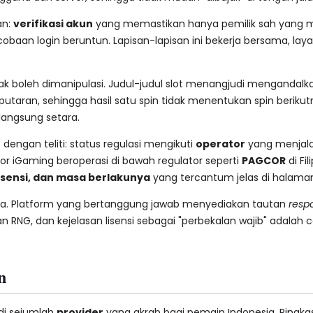
an:
verifikasi akun
yang memastikan hanya pemilik sah yang me
baan login beruntun. Lapisan-lapisan ini bekerja bersama, lay
ak boleh dimanipulasi. Judul-judul slot menangjudi mengandal
putaran, sehingga hasil satu spin tidak menentukan spin beriku
langsung setara.
dengan teliti: status regulasi mengikuti
operator
yang menjala
r iGaming beroperasi di bawah regulator seperti
PAGCOR
di Fi
isensi, dan masa berlakunya
yang tercantum jelas di halaman
nnya. Platform yang bertanggung jawab menyediakan tautan
resp
lan RNG, dan kejelasan lisensi sebagai "perbekalan wajib" adal
n
di sejumlah
provider
yang akrab bagi pemain Indonesia. Ringka