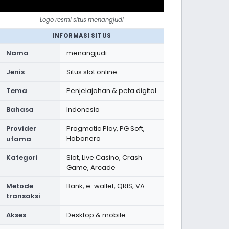
Logo resmi situs menangjudi
INFORMASI SITUS
Nama
menangjudi
Jenis
Situs slot online
Tema
Penjelajahan & peta digital
Bahasa
Indonesia
Provider
Pragmatic Play, PG Soft,
Habanero
utama
Kategori
Slot, Live Casino, Crash
Game, Arcade
Metode
Bank, e-wallet, QRIS, VA
transaksi
Akses
Desktop & mobile