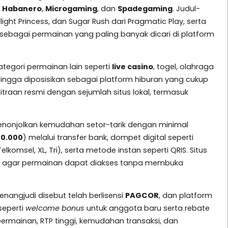
,
Habanero
,
Microgaming
, dan
Spadegaming
. Judul-
light Princess, dan Sugar Rush dari Pragmatic Play, serta
 sebagai permainan yang paling banyak dicari di platform
ategori permainan lain seperti
live casino
, togel, olahraga
hingga diposisikan sebagai platform hiburan yang cukup
mitraan resmi dengan sejumlah situs lokal, termasuk
 menonjolkan kemudahan setor-tarik dengan minimal
10.000
) melalui transfer bank, dompet digital seperti
omsel, XL, Tri), serta metode instan seperti QRIS. Situs
 agar permainan dapat diakses tanpa membuka
nangjudi disebut telah berlisensi
PAGCOR
, dan platform
seperti
welcome bonus
untuk anggota baru serta rebate
rmainan, RTP tinggi, kemudahan transaksi, dan