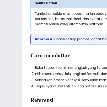
Bonus Harian
Tambahan saldo atas deposit harian pada pr
persentase, batas maksimal, dan syarat
tur
promosi harian yang ditampilkan platform.
Informasi :
Rincian setiap promosi dapat be
Cara mendaftar
Buka tautan resmi menangjudi yang tercant
Pilih menu
Daftar
, lalu lengkapi formulir d
Selesaikan proses verifikasi, kemudian ma
Tinjau syarat, ketentuan, dan batas usia
Referensi