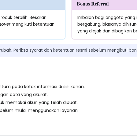
Bonus Referral
oduk terpilih. Besaran
Imbalan bagi anggota yang 
nover
mengikuti ketentuan
bergabung, biasanya dihitu
yang diajak dan dibagikan be
rubah. Periksa syarat dan ketentuan resmi sebelum mengikuti bon
um pada kotak informasi di sisi kanan.
engan data yang akurat.
suk memakai akun yang telah dibuat.
 sebelum mulai menggunakan layanan.