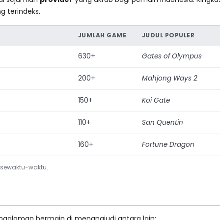
g terindeks.
JUMLAH GAME
JUDUL POPULER
630+
Gates of Olympus
200+
Mahjong Ways 2
150+
Koi Gate
110+
San Quentin
160+
Fortune Dragon
 sewaktu-waktu.
ngalaman bermain di menangjudi antara lain: