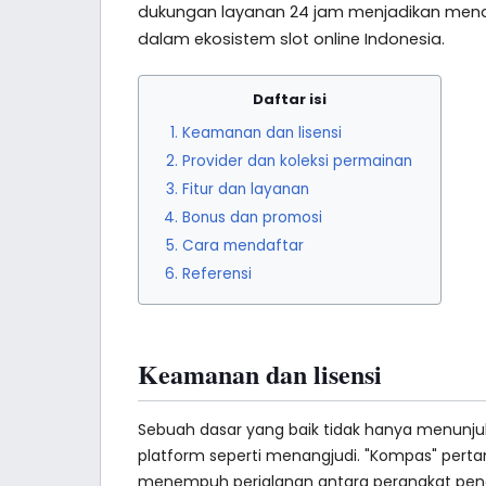
dukungan layanan 24 jam menjadikan mena
dalam ekosistem slot online Indonesia.
Daftar isi
Keamanan dan lisensi
Provider dan koleksi permainan
Fitur dan layanan
Bonus dan promosi
Cara mendaftar
Referensi
Keamanan dan lisensi
Sebuah dasar yang baik tidak hanya menunju
platform seperti menangjudi. "Kompas" per
menempuh perjalanan antara perangkat penggu