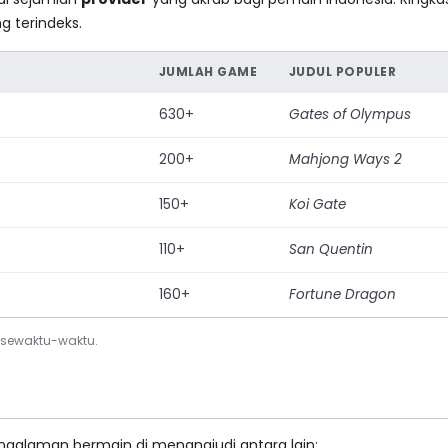
g terindeks.
JUMLAH GAME
JUDUL POPULER
630+
Gates of Olympus
200+
Mahjong Ways 2
150+
Koi Gate
110+
San Quentin
160+
Fortune Dragon
 sewaktu-waktu.
ngalaman bermain di menangjudi antara lain: