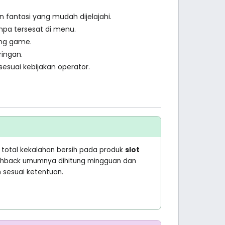
 fantasi yang mudah dijelajahi.
npa tersesat di menu.
ing game.
ingan.
sesuai kebijakan operator.
 total kekalahan bersih pada produk
slot
ashback umumnya dihitung mingguan dan
 sesuai ketentuan.