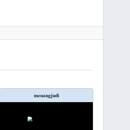
menangjudi