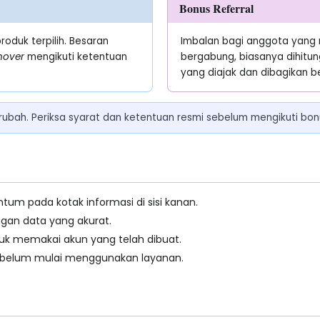
Bonus Referral
oduk terpilih. Besaran
Imbalan bagi anggota yang 
nover
mengikuti ketentuan
bergabung, biasanya dihitu
yang diajak dan dibagikan be
rubah. Periksa syarat dan ketentuan resmi sebelum mengikuti bon
um pada kotak informasi di sisi kanan.
engan data yang akurat.
suk memakai akun yang telah dibuat.
 sebelum mulai menggunakan layanan.