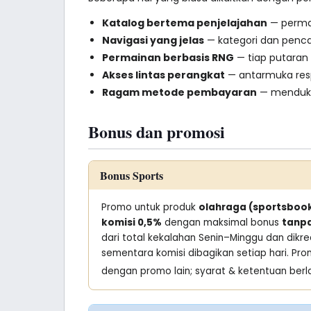
Katalog bertema penjelajahan
— permai
Navigasi yang jelas
— kategori dan penca
Permainan berbasis RNG
— tiap putaran
Akses lintas perangkat
— antarmuka res
Ragam metode pembayaran
— mendukun
Bonus dan promosi
Bonus Sports
Promo untuk produk
olahraga (sportsboo
komisi 0,5%
dengan maksimal bonus
tanp
dari total kekalahan Senin–Minggu dan dikre
sementara komisi dibagikan setiap hari. Pr
dengan promo lain; syarat & ketentuan berl