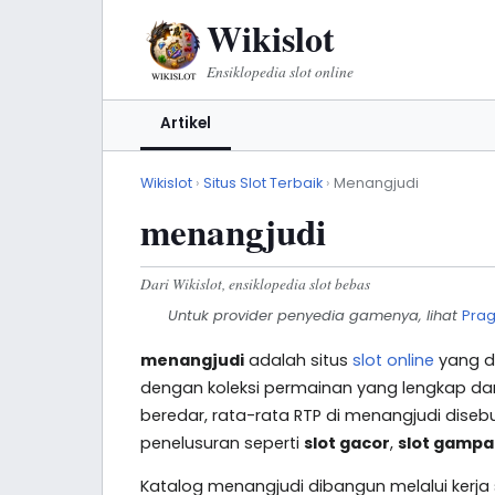
Wikislot
Ensiklopedia slot online
Artikel
Wikislot
›
Situs Slot Terbaik
›
Menangjudi
menangjudi
Dari Wikislot, ensiklopedia slot bebas
Untuk provider penyedia gamenya, lihat
Prag
menangjudi
adalah situs
slot online
yang di
dengan koleksi permainan yang lengkap da
beredar, rata-rata RTP di menangjudi diseb
penelusuran seperti
slot gacor
,
slot gamp
Katalog menangjudi dibangun melalui ker