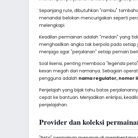
Sepanjang rute, dibutuhkan "rambu" tambah
menandai belokan mencurigakan seperti perco
melengkapi.
Keadilan permainan adalah "medan" yang tid
menghasilkan angka tak berpola pada setiap 
menjaga agar "perjalanan" setiap pemain ber
Soal lisensi, penting membaca "legenda peta" 
kesan megah dari namanya. Sebagian operato
pengguna adalah
nama regulator, nomor l
Penjelajah yang bijak tahu batas perjalana
cepat ke bantuan. Menjadikan enkripsi, keadi
penjelajahan.
Provider dan koleksi permaina
"Peta" permainan menangjudi membentang 