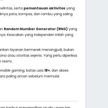
lintas, serta
pemantauan aktivitas
yang
aknya peta, kompas, dan rambu yang saling
kan
Random Number Generator (RNG)
yang
tnya. Keacakan yang independen inilah yang
nkan layanan bermerek menangjudi, bukan
lipina atau otoritas sejenis. Yang perlu diperiksa
 resmi.
onsible gaming
, batas usia
18+
, dan akses
ah cara paling aman sebelum memulai
san berikut menampilkan studio unggulan