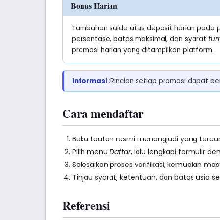
Bonus Harian
Tambahan saldo atas deposit harian pada pr
persentase, batas maksimal, dan syarat
tur
promosi harian yang ditampilkan platform.
Informasi :
Rincian setiap promosi dapat be
Cara mendaftar
Buka tautan resmi menangjudi yang tercant
Pilih menu
Daftar
, lalu lengkapi formulir d
Selesaikan proses verifikasi, kemudian ma
Tinjau syarat, ketentuan, dan batas usia
Referensi