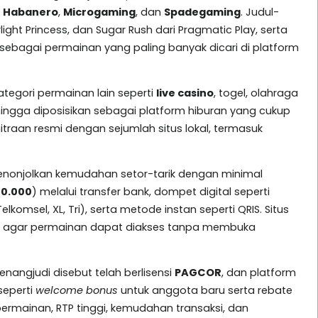
,
Habanero
,
Microgaming
, dan
Spadegaming
. Judul-
light Princess, dan Sugar Rush dari Pragmatic Play, serta
 sebagai permainan yang paling banyak dicari di platform
ategori permainan lain seperti
live casino
, togel, olahraga
hingga diposisikan sebagai platform hiburan yang cukup
mitraan resmi dengan sejumlah situs lokal, termasuk
 menonjolkan kemudahan setor-tarik dengan minimal
10.000
) melalui transfer bank, dompet digital seperti
omsel, XL, Tri), serta metode instan seperti QRIS. Situs
 agar permainan dapat diakses tanpa membuka
nangjudi disebut telah berlisensi
PAGCOR
, dan platform
seperti
welcome bonus
untuk anggota baru serta rebate
rmainan, RTP tinggi, kemudahan transaksi, dan