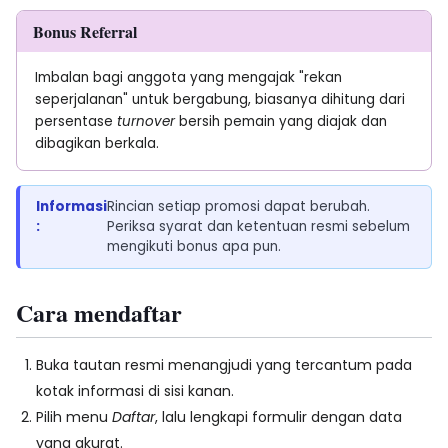
Bonus Referral
Imbalan bagi anggota yang mengajak "rekan
seperjalanan" untuk bergabung, biasanya dihitung dari
persentase
turnover
bersih pemain yang diajak dan
dibagikan berkala.
Informasi
Rincian setiap promosi dapat berubah.
:
Periksa syarat dan ketentuan resmi sebelum
mengikuti bonus apa pun.
Cara mendaftar
Buka tautan resmi menangjudi yang tercantum pada
kotak informasi di sisi kanan.
Pilih menu
Daftar
, lalu lengkapi formulir dengan data
yang akurat.