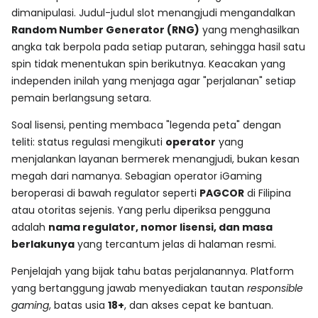
dimanipulasi. Judul-judul slot menangjudi mengandalkan
Random Number Generator (RNG)
yang menghasilkan
angka tak berpola pada setiap putaran, sehingga hasil satu
spin tidak menentukan spin berikutnya. Keacakan yang
independen inilah yang menjaga agar "perjalanan" setiap
pemain berlangsung setara.
Soal lisensi, penting membaca "legenda peta" dengan
teliti: status regulasi mengikuti
operator
yang
menjalankan layanan bermerek menangjudi, bukan kesan
megah dari namanya. Sebagian operator iGaming
beroperasi di bawah regulator seperti
PAGCOR
di Filipina
atau otoritas sejenis. Yang perlu diperiksa pengguna
adalah
nama regulator, nomor lisensi, dan masa
berlakunya
yang tercantum jelas di halaman resmi.
Penjelajah yang bijak tahu batas perjalanannya. Platform
yang bertanggung jawab menyediakan tautan
responsible
gaming
, batas usia
18+
, dan akses cepat ke bantuan.