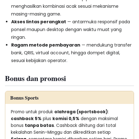
menghasilkan kombinasi acak sesuai mekanisme
masing-masing game.
Akses lintas perangkat
— antarmuka responsif pada
ponsel maupun desktop dengan waktu muat yang
ringan.
Ragam metode pembayaran
— mendukung transfer
bank, QRIS, virtual account, hingga dompet digital,
sesuai kebijakan operator.
Bonus dan promosi
Bonus Sports
Promo untuk produk
olahraga (sportsbook)
:
cashback 5%
plus
komisi 0,5%
dengan maksimal
bonus
tanpa batas
. Cashback dihitung dari total
kekalahan Senin–Minggu dan dikreditkan setiap