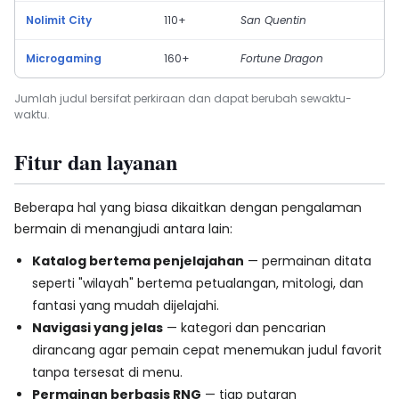
Nolimit City
110+
San Quentin
Microgaming
160+
Fortune Dragon
Jumlah judul bersifat perkiraan dan dapat berubah sewaktu-
waktu.
Fitur dan layanan
Beberapa hal yang biasa dikaitkan dengan pengalaman
bermain di menangjudi antara lain:
Katalog bertema penjelajahan
— permainan ditata
seperti "wilayah" bertema petualangan, mitologi, dan
fantasi yang mudah dijelajahi.
Navigasi yang jelas
— kategori dan pencarian
dirancang agar pemain cepat menemukan judul favorit
tanpa tersesat di menu.
Permainan berbasis RNG
— tiap putaran