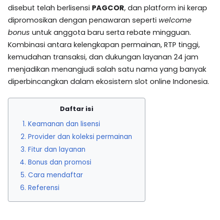
disebut telah berlisensi
PAGCOR
, dan platform ini kerap
dipromosikan dengan penawaran seperti
welcome
bonus
untuk anggota baru serta rebate mingguan.
Kombinasi antara kelengkapan permainan, RTP tinggi,
kemudahan transaksi, dan dukungan layanan 24 jam
menjadikan menangjudi salah satu nama yang banyak
diperbincangkan dalam ekosistem slot online Indonesia.
Daftar isi
Keamanan dan lisensi
Provider dan koleksi permainan
Fitur dan layanan
Bonus dan promosi
Cara mendaftar
Referensi