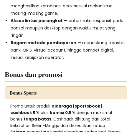
menghasilkan kombinasi acak sesuai mekanisme
masing-masing game.
Akses lintas perangkat
— antarmuka responsif pada
ponsel maupun desktop dengan waktu muat yang
ringan.
Ragam metode pembayaran
— mendukung transfer
bank, QRIS, virtual account, hingga dompet digital,
sesuai kebijakan operator.
Bonus dan promosi
Bonus Sports
Promo untuk produk
olahraga (sportsbook)
:
cashback 5%
plus
komisi 0,5%
dengan maksimal
bonus
tanpa batas
. Cashback dihitung dari total
kekalahan Senin–Minggu dan dikreditkan setiap