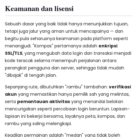
Keamanan dan lisensi
Sebuah dasar yang baik tidak hanya menunjukkan tujuan,
tetapi juga jalur yang aman untuk mencapainya — dan
begitu pula seharusnya keamanan pada platform seperti
menangjudi. "Kompas" pertamanya adalah
enkripsi
SSL/TLS
, yang mengubah data login dan transaksi menjadi
kode teracak selama menempuh perjalanan antara
perangkat pengguna dan server, sehingga tidak mudah
"dibajak" di tengah jalan.
Sepanjang rute, dibutuhkan "rambu" tambahan:
verifikasi
akun
yang memastikan hanya pemilik sah yang melintas,
serta
pemantauan aktivitas
yang menandai belokan
mencurigakan seperti percobaan login beruntun. Lapisan-
lapisan ini bekerja bersama, layaknya peta, kompas, dan
rambu yang saling melengkapi.
Keadilan permainan adalah "medan" yang tidak boleh