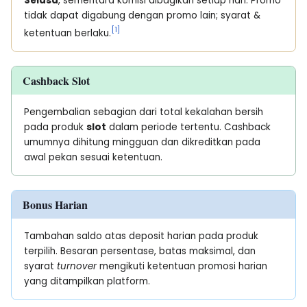
Selasa
, sementara komisi dibagikan setiap hari. Promo
tidak dapat digabung dengan promo lain; syarat &
[1]
ketentuan berlaku.
Cashback Slot
Pengembalian sebagian dari total kekalahan bersih
pada produk
slot
dalam periode tertentu. Cashback
umumnya dihitung mingguan dan dikreditkan pada
awal pekan sesuai ketentuan.
Bonus Harian
Tambahan saldo atas deposit harian pada produk
terpilih. Besaran persentase, batas maksimal, dan
syarat
turnover
mengikuti ketentuan promosi harian
yang ditampilkan platform.