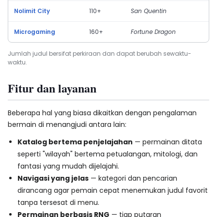
Nolimit City
110+
San Quentin
Microgaming
160+
Fortune Dragon
Jumlah judul bersifat perkiraan dan dapat berubah sewaktu-
waktu.
Fitur dan layanan
Beberapa hal yang biasa dikaitkan dengan pengalaman
bermain di menangjudi antara lain:
Katalog bertema penjelajahan
— permainan ditata
seperti "wilayah" bertema petualangan, mitologi, dan
fantasi yang mudah dijelajahi.
Navigasi yang jelas
— kategori dan pencarian
dirancang agar pemain cepat menemukan judul favorit
tanpa tersesat di menu.
Permainan berbasis RNG
— tiap putaran