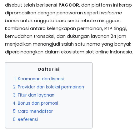
disebut telah berlisensi
PAGCOR
, dan platform ini kerap
dipromosikan dengan penawaran seperti
welcome
bonus
untuk anggota baru serta rebate mingguan.
Kombinasi antara kelengkapan permainan, RTP tinggi,
kemudahan transaksi, dan dukungan layanan 24 jam
menjadikan menangjudi salah satu nama yang banyak
diperbincangkan dalam ekosistem slot online Indonesia.
Daftar isi
Keamanan dan lisensi
Provider dan koleksi permainan
Fitur dan layanan
Bonus dan promosi
Cara mendaftar
Referensi