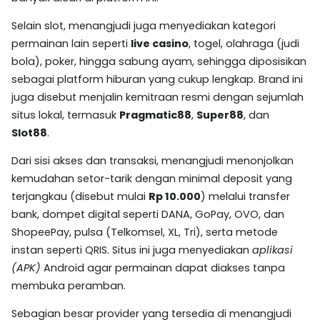
Selain slot, menangjudi juga menyediakan kategori
permainan lain seperti
live casino
, togel, olahraga (judi
bola), poker, hingga sabung ayam, sehingga diposisikan
sebagai platform hiburan yang cukup lengkap. Brand ini
juga disebut menjalin kemitraan resmi dengan sejumlah
situs lokal, termasuk
Pragmatic88
,
Super88
, dan
Slot88
.
Dari sisi akses dan transaksi, menangjudi menonjolkan
kemudahan setor-tarik dengan minimal deposit yang
terjangkau (disebut mulai
Rp 10.000
) melalui transfer
bank, dompet digital seperti DANA, GoPay, OVO, dan
ShopeePay, pulsa (Telkomsel, XL, Tri), serta metode
instan seperti QRIS. Situs ini juga menyediakan
aplikasi
(APK)
Android agar permainan dapat diakses tanpa
membuka peramban.
Sebagian besar provider yang tersedia di menangjudi