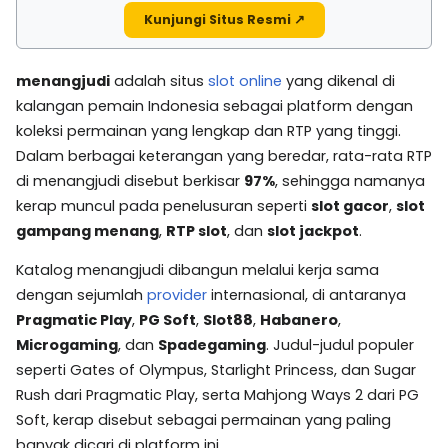
Kunjungi Situs Resmi ↗
menangjudi
adalah situs
slot online
yang dikenal di
kalangan pemain Indonesia sebagai platform dengan
koleksi permainan yang lengkap dan RTP yang tinggi.
Dalam berbagai keterangan yang beredar, rata-rata RTP
di menangjudi disebut berkisar
97%
, sehingga namanya
kerap muncul pada penelusuran seperti
slot gacor
,
slot
gampang menang
,
RTP slot
, dan
slot jackpot
.
Katalog menangjudi dibangun melalui kerja sama
dengan sejumlah
provider
internasional, di antaranya
Pragmatic Play
,
PG Soft
,
Slot88
,
Habanero
,
Microgaming
, dan
Spadegaming
. Judul-judul populer
seperti Gates of Olympus, Starlight Princess, dan Sugar
Rush dari Pragmatic Play, serta Mahjong Ways 2 dari PG
Soft, kerap disebut sebagai permainan yang paling
banyak dicari di platform ini.