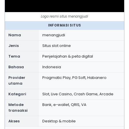
Logo resmi situs menangjudi
INFORMASI SITUS
Nama
menangjudi
Jenis
Situs slot online
Tema
Penjelajahan & peta digital
Bahasa
Indonesia
Provider
Pragmatic Play, PG Soft, Habanero
utama
Kategori
Slot, Live Casino, Crash Game, Arcade
Metode
Bank, e-wallet, QRIS, VA
transaksi
Akses
Desktop & mobile