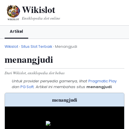
Wikislot
Ensiklopedia slot online
Artikel
Wikislot
›
Situs Slot Terbaik
›
Menangjudi
menangjudi
Dari Wikislot, ensiklopedia slot bebas
Untuk provider penyedia gamenya, lihat
Pragmatic Play
dan
PG Soft
. Artikel ini membahas situs
menangjudi
.
menangjudi