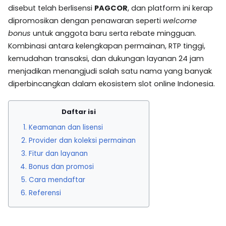
disebut telah berlisensi
PAGCOR
, dan platform ini kerap
dipromosikan dengan penawaran seperti
welcome
bonus
untuk anggota baru serta rebate mingguan.
Kombinasi antara kelengkapan permainan, RTP tinggi,
kemudahan transaksi, dan dukungan layanan 24 jam
menjadikan menangjudi salah satu nama yang banyak
diperbincangkan dalam ekosistem slot online Indonesia.
Daftar isi
Keamanan dan lisensi
Provider dan koleksi permainan
Fitur dan layanan
Bonus dan promosi
Cara mendaftar
Referensi