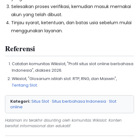
Selesaikan proses verifikasi, kemudian masuk memakai
akun yang telah dibuat.
Tinjau syarat, ketentuan, dan batas usia sebelum mulai
menggunakan layanan.
Referensi
Catatan komunitas Wikislot, "Profil situs slot online berbahasa
Indonesia", diakses 2026.
Wikislot, "Glosarium istilah slot: RTP, RNG, dan Maxwin",
Tentang Slot
.
Kategori:
Situs Slot
·
Situs berbahasa Indonesia
·
Slot
online
Halaman ini terakhir disunting oleh komunitas Wikislot. Konten
bersifat informasional dan edukatif.