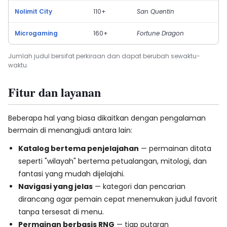
Nolimit City
110+
San Quentin
Microgaming
160+
Fortune Dragon
Jumlah judul bersifat perkiraan dan dapat berubah sewaktu-
waktu.
Fitur dan layanan
Beberapa hal yang biasa dikaitkan dengan pengalaman
bermain di menangjudi antara lain:
Katalog bertema penjelajahan
— permainan ditata
seperti "wilayah" bertema petualangan, mitologi, dan
fantasi yang mudah dijelajahi.
Navigasi yang jelas
— kategori dan pencarian
dirancang agar pemain cepat menemukan judul favorit
tanpa tersesat di menu.
Permainan berbasis RNG
— tiap putaran