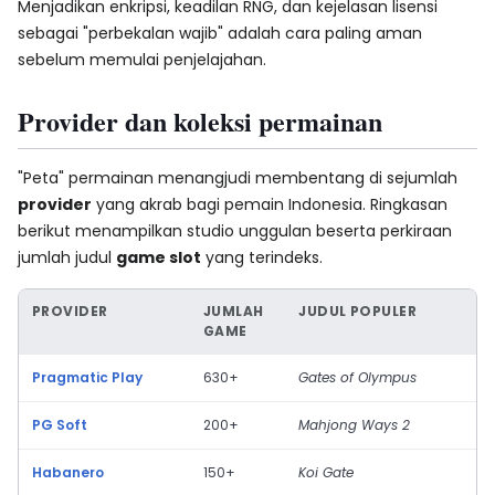
Menjadikan enkripsi, keadilan RNG, dan kejelasan lisensi
sebagai "perbekalan wajib" adalah cara paling aman
sebelum memulai penjelajahan.
Provider dan koleksi permainan
"Peta" permainan menangjudi membentang di sejumlah
provider
yang akrab bagi pemain Indonesia. Ringkasan
berikut menampilkan studio unggulan beserta perkiraan
jumlah judul
game slot
yang terindeks.
PROVIDER
JUMLAH
JUDUL POPULER
GAME
Pragmatic Play
630+
Gates of Olympus
PG Soft
200+
Mahjong Ways 2
Habanero
150+
Koi Gate