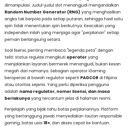
dimanipulasi. Judul-judul slot menangjudi mengandalkan
Random Number Generator (RNG)
yang menghasilkan
angka tak berpola pada setiap putaran, sehingga hasil satu
spin tidak menentukan spin berikutnya. Keacakan yang
independen inilah yang menjaga agar "perjalanan" setiap
pemain berlangsung setara.
Soal lisensi, penting membaca "legenda peta" dengan
teliti: status regulasi mengikuti
operator
yang
menjalankan layanan bermerek menangjudi, bukan kesan
megah dari namanya. Sebagian operator iGaming
beroperasi di bawah regulator seperti
PAGCOR
di Filipina
atau otoritas sejenis. Yang perlu diperiksa pengguna
adalah
nama regulator, nomor lisensi, dan masa
berlakunya
yang tercantum jelas di halaman resmi.
Penjelajah yang bijak tahu batas perjalanannya. Platform
yang bertanggung jawab menyediakan tautan
responsible
gaming
, batas usia
18+
, dan akses cepat ke bantuan.