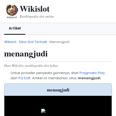
Wikislot
Ensiklopedia slot online
Artikel
Wikislot
›
Situs Slot Terbaik
›
Menangjudi
menangjudi
Dari Wikislot, ensiklopedia slot bebas
Untuk provider penyedia gamenya, lihat
Pragmatic Play
dan
PG Soft
. Artikel ini membahas situs
menangjudi
.
menangjudi