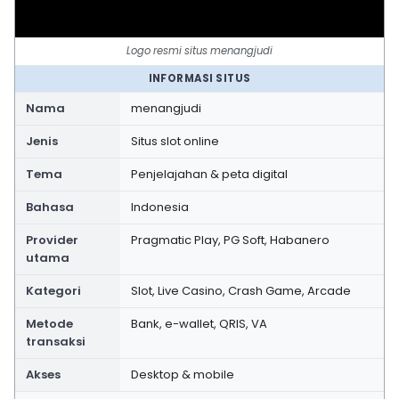
Logo resmi situs menangjudi
INFORMASI SITUS
Nama
menangjudi
Jenis
Situs slot online
Tema
Penjelajahan & peta digital
Bahasa
Indonesia
Provider
Pragmatic Play, PG Soft, Habanero
utama
Kategori
Slot, Live Casino, Crash Game, Arcade
Metode
Bank, e-wallet, QRIS, VA
transaksi
Akses
Desktop & mobile