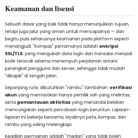
Keamanan dan lisensi
Sebuah dasar yang baik tidak hanya menunjukkan tujuan,
tetapi juga jalur yang aman untuk mencapainya — dan
begitu pula seharusnya keamanan pada platform seperti
menangjudi. "Kompas" pertamanya adalah
enkripsi
SSL/TLS
, yang mengubah data login dan transaksi menjadi
kode teracak selama menempuh perjalanan antara
perangkat pengguna dan server, sehingga tidak mudah
"dibajak" di tengah jalan.
Sepanjang rute, dibutuhkan "rambu" tambahan:
verifikasi
akun
yang memastikan hanya pemilik sah yang melintas,
serta
pemantauan aktivitas
yang menandai belokan
mencurigakan seperti percobaan login beruntun. Lapisan-
lapisan ini bekerja bersama, layaknya peta, kompas, dan
rambu yang saling melengkapi.
Keadilan permainan adalah "medan" yang tidak boleh