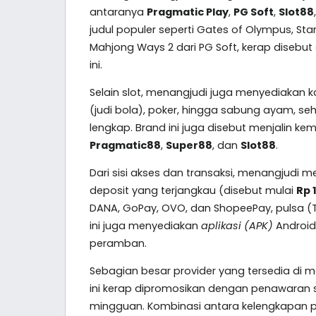
antaranya
Pragmatic Play
,
PG Soft
,
Slot88
judul populer seperti Gates of Olympus, Star
Mahjong Ways 2 dari PG Soft, kerap disebut
ini.
Selain slot, menangjudi juga menyediakan k
(judi bola), poker, hingga sabung ayam, se
lengkap. Brand ini juga disebut menjalin ke
Pragmatic88
,
Super88
, dan
Slot88
.
Dari sisi akses dan transaksi, menangjudi
deposit yang terjangkau (disebut mulai
Rp 
DANA, GoPay, OVO, dan ShopeePay, pulsa (Telk
ini juga menyediakan
aplikasi (APK)
Android
peramban.
Sebagian besar provider yang tersedia di me
ini kerap dipromosikan dengan penawaran 
mingguan. Kombinasi antara kelengkapan pe