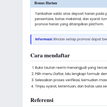
Bonus Harian
Tambahan saldo atas deposit harian pada pr
persentase, batas maksimal, dan syarat
tur
promosi harian yang ditampilkan platform.
Informasi :
Rincian setiap promosi dapat be
Cara mendaftar
Buka tautan resmi menangjudi yang tercant
Pilih menu
Daftar
, lalu lengkapi formulir d
Selesaikan proses verifikasi, kemudian ma
Tinjau syarat, ketentuan, dan batas usia
Referensi