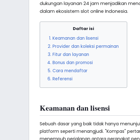
dukungan layanan 24 jam menjadikan mena
dalam ekosistem slot online Indonesia.
Daftar isi
Keamanan dan lisensi
Provider dan koleksi permainan
Fitur dan layanan
Bonus dan promosi
Cara mendaftar
Referensi
Keamanan dan lisensi
Sebuah dasar yang baik tidak hanya menunju
platform seperti menangjudi. "Kompas" per
menempuh perjalanan antara perangkat penggu