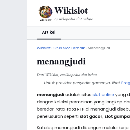
Wikislot
Ensiklopedia slot online
Artikel
Wikislot
›
Situs Slot Terbaik
›
Menangjudi
menangjudi
Dari Wikislot, ensiklopedia slot bebas
Untuk provider penyedia gamenya, lihat
Prag
menangjudi
adalah situs
slot online
yang di
dengan koleksi permainan yang lengkap da
beredar, rata-rata RTP di menangjudi diseb
penelusuran seperti
slot gacor
,
slot gamp
Katalog menangjudi dibangun melalui ker