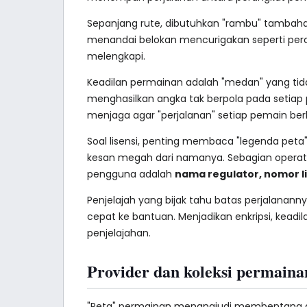
Sepanjang rute, dibutuhkan "rambu" tambah
menandai belokan mencurigakan seperti perco
melengkapi.
Keadilan permainan adalah "medan" yang tid
menghasilkan angka tak berpola pada setiap 
menjaga agar "perjalanan" setiap pemain ber
Soal lisensi, penting membaca "legenda peta" 
kesan megah dari namanya. Sebagian operato
pengguna adalah
nama regulator, nomor l
Penjelajah yang bijak tahu batas perjalana
cepat ke bantuan. Menjadikan enkripsi, keadi
penjelajahan.
Provider dan koleksi permaina
"Peta" permainan menangjudi membentang 