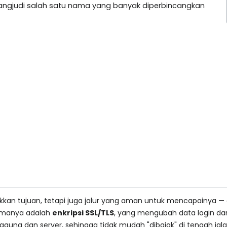
ngjudi salah satu nama yang banyak diperbincangkan
kkan tujuan, tetapi juga jalur yang aman untuk mencapainya 
tamanya adalah
enkripsi SSL/TLS
, yang mengubah data login da
na dan server, sehingga tidak mudah "dibajak" di tengah jala