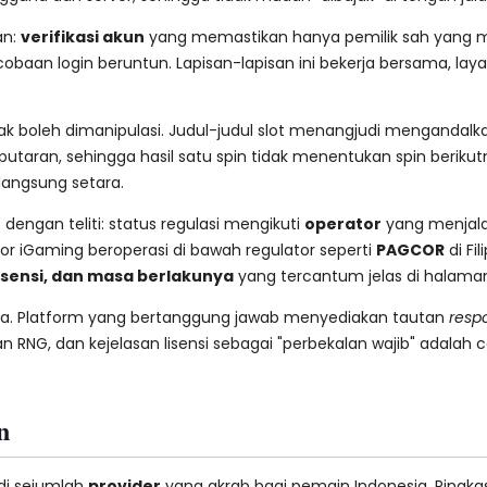
an:
verifikasi akun
yang memastikan hanya pemilik sah yang me
baan login beruntun. Lapisan-lapisan ini bekerja bersama, lay
ak boleh dimanipulasi. Judul-judul slot menangjudi mengandal
putaran, sehingga hasil satu spin tidak menentukan spin beriku
langsung setara.
dengan teliti: status regulasi mengikuti
operator
yang menjala
r iGaming beroperasi di bawah regulator seperti
PAGCOR
di Fi
isensi, dan masa berlakunya
yang tercantum jelas di halaman
nnya. Platform yang bertanggung jawab menyediakan tautan
resp
lan RNG, dan kejelasan lisensi sebagai "perbekalan wajib" adal
n
di sejumlah
provider
yang akrab bagi pemain Indonesia. Ringka