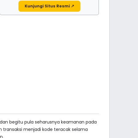
Kunjungi Situs Resmi ↗
— dan begitu pula seharusnya keamanan pada
n transaksi menjadi kode teracak selama
n.