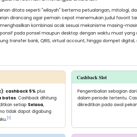
nan ditata seperti "wilayah" bertema petualangan, mitologi, dan
rian dirancang agar pemain cepat menemukan judul favorit ta
 menghasilkan kombinasi acak sesuai mekanisme masing-mas
ponsif pada ponsel maupun desktop dengan waktu muat yang r
g transfer bank, QRIS, virtual account, hingga dompet digital, 
Cashback Slot
k)
:
cashback 5%
plus
Pengembalian sebagian dari
a batas
. Cashback dihitung
dalam periode tertentu. C
ditkan setiap
Selasa
,
dikreditkan pada awal pekan
omo tidak dapat digabung
[1]
aku.