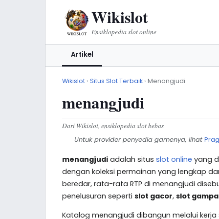
Wikislot
Ensiklopedia slot online
Artikel
Wikislot
›
Situs Slot Terbaik
›
Menangjudi
menangjudi
Dari Wikislot, ensiklopedia slot bebas
Untuk provider penyedia gamenya, lihat
Prag
menangjudi
adalah situs
slot online
yang di
dengan koleksi permainan yang lengkap da
beredar, rata-rata RTP di menangjudi diseb
penelusuran seperti
slot gacor
,
slot gamp
Katalog menangjudi dibangun melalui ker