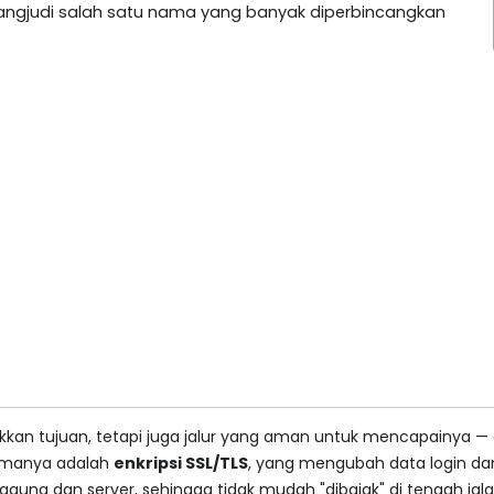
ngjudi salah satu nama yang banyak diperbincangkan
kkan tujuan, tetapi juga jalur yang aman untuk mencapainya 
tamanya adalah
enkripsi SSL/TLS
, yang mengubah data login da
na dan server, sehingga tidak mudah "dibajak" di tengah jala