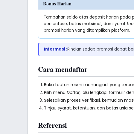
Bonus Harian
Tambahan saldo atas deposit harian pada pr
persentase, batas maksimal, dan syarat
tur
promosi harian yang ditampilkan platform.
Informasi :
Rincian setiap promosi dapat be
Cara mendaftar
Buka tautan resmi menangjudi yang tercant
Pilih menu
Daftar
, lalu lengkapi formulir d
Selesaikan proses verifikasi, kemudian ma
Tinjau syarat, ketentuan, dan batas usia
Referensi