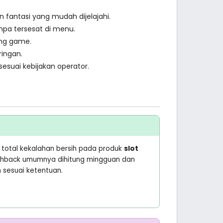
 fantasi yang mudah dijelajahi.
npa tersesat di menu.
ing game.
ingan.
sesuai kebijakan operator.
 total kekalahan bersih pada produk
slot
ashback umumnya dihitung mingguan dan
 sesuai ketentuan.