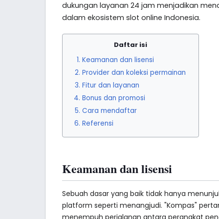
dukungan layanan 24 jam menjadikan mena
dalam ekosistem slot online Indonesia.
Daftar isi
Keamanan dan lisensi
Provider dan koleksi permainan
Fitur dan layanan
Bonus dan promosi
Cara mendaftar
Referensi
Keamanan dan lisensi
Sebuah dasar yang baik tidak hanya menunju
platform seperti menangjudi. "Kompas" per
menempuh perjalanan antara perangkat penggu