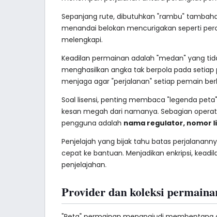
Sepanjang rute, dibutuhkan "rambu" tambah
menandai belokan mencurigakan seperti perco
melengkapi.
Keadilan permainan adalah "medan" yang tid
menghasilkan angka tak berpola pada setiap 
menjaga agar "perjalanan" setiap pemain ber
Soal lisensi, penting membaca "legenda peta" 
kesan megah dari namanya. Sebagian operato
pengguna adalah
nama regulator, nomor l
Penjelajah yang bijak tahu batas perjalana
cepat ke bantuan. Menjadikan enkripsi, keadi
penjelajahan.
Provider dan koleksi permaina
"Peta" permainan menangjudi membentang 