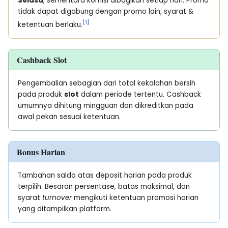
Selasa
, sementara komisi dibagikan setiap hari. Promo
tidak dapat digabung dengan promo lain; syarat &
[1]
ketentuan berlaku.
Cashback Slot
Pengembalian sebagian dari total kekalahan bersih
pada produk
slot
dalam periode tertentu. Cashback
umumnya dihitung mingguan dan dikreditkan pada
awal pekan sesuai ketentuan.
Bonus Harian
Tambahan saldo atas deposit harian pada produk
terpilih. Besaran persentase, batas maksimal, dan
syarat
turnover
mengikuti ketentuan promosi harian
yang ditampilkan platform.