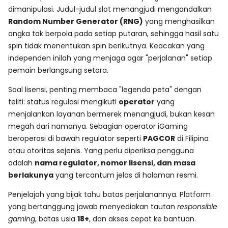
dimanipulasi. Judul-judul slot menangjudi mengandalkan
Random Number Generator (RNG)
yang menghasilkan
angka tak berpola pada setiap putaran, sehingga hasil satu
spin tidak menentukan spin berikutnya. Keacakan yang
independen inilah yang menjaga agar "perjalanan" setiap
pemain berlangsung setara.
Soal lisensi, penting membaca "legenda peta" dengan
teliti: status regulasi mengikuti
operator
yang
menjalankan layanan bermerek menangjudi, bukan kesan
megah dari namanya. Sebagian operator iGaming
beroperasi di bawah regulator seperti
PAGCOR
di Filipina
atau otoritas sejenis. Yang perlu diperiksa pengguna
adalah
nama regulator, nomor lisensi, dan masa
berlakunya
yang tercantum jelas di halaman resmi.
Penjelajah yang bijak tahu batas perjalanannya. Platform
yang bertanggung jawab menyediakan tautan
responsible
gaming
, batas usia
18+
, dan akses cepat ke bantuan.