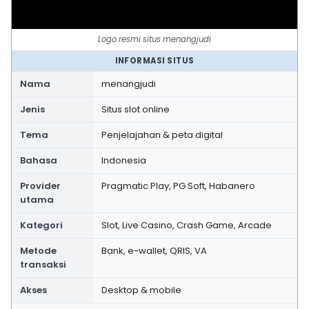
Logo resmi situs menangjudi
INFORMASI SITUS
Nama
menangjudi
Jenis
Situs slot online
Tema
Penjelajahan & peta digital
Bahasa
Indonesia
Provider
Pragmatic Play, PG Soft, Habanero
utama
Kategori
Slot, Live Casino, Crash Game, Arcade
Metode
Bank, e-wallet, QRIS, VA
transaksi
Akses
Desktop & mobile