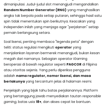
dimanipulasi. Judul-judul slot menangjudi mengandalkan
Random Number Generator (RNG)
yang menghasilkan
angka tak berpola pada setiap putaran, sehingga hasil satu
spin tidak menentukan spin berikutnya. Keacakan yang
independen inilah yang menjaga agar "perjalanan" setiap
pemain berlangsung setara.
Soal lisensi, penting membaca "legenda peta" dengan
teliti: status regulasi mengikuti
operator
yang
menjalankan layanan bermerek menangjudi, bukan kesan
megah dari namanya. Sebagian operator iGaming
beroperasi di bawah regulator seperti
PAGCOR
di Filipina
atau otoritas sejenis. Yang perlu diperiksa pengguna
adalah
nama regulator, nomor lisensi, dan masa
berlakunya
yang tercantum jelas di halaman resmi.
Penjelajah yang bijak tahu batas perjalanannya. Platform
yang bertanggung jawab menyediakan tautan
responsible
gaming
, batas usia
18+
, dan akses cepat ke bantuan.