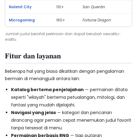
Nolimit City
110+
San Quentin
Microgaming
160+
Fortune Dragon
Jumlah judul bersifat perkiraan dan dapat berubah sewaktu-
waktu.
Fitur dan layanan
Beberapa hal yang biasa dikaitkan dengan pengalaman
bermain di menangjudi antara lain:
Katalog bertema penjelajahan
— permainan ditata
seperti "wilayah" bertema petualangan, mitologi, dan
fantasi yang mudah dijelajahi.
Navigasi yang jelas
— kategori dan pencarian
dirancang agar pemain cepat menemukan judul favorit
tanpa tersesat di menu.
Permainan berbasis RNG
— tiap putaran