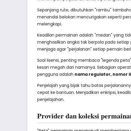
Sepanjang rute, dibutuhkan "rambu" tambah
menandai belokan mencurigakan seperti perco
melengkapi.
Keadilan permainan adalah "medan" yang tid
menghasilkan angka tak berpola pada setiap 
menjaga agar "perjalanan" setiap pemain ber
Soal lisensi, penting membaca "legenda peta" 
kesan megah dari namanya. Sebagian operato
pengguna adalah
nama regulator, nomor l
Penjelajah yang bijak tahu batas perjalana
cepat ke bantuan. Menjadikan enkripsi, keadi
penjelajahan.
Provider dan koleksi permaina
"Peta" permainan menangjudi membentang 