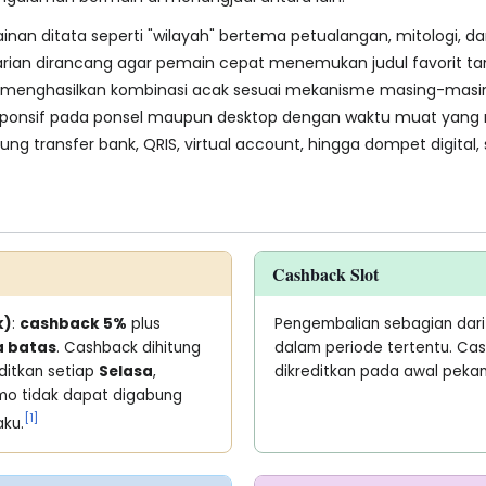
nan ditata seperti "wilayah" bertema petualangan, mitologi, dan
rian dirancang agar pemain cepat menemukan judul favorit ta
 menghasilkan kombinasi acak sesuai mekanisme masing-mas
ponsif pada ponsel maupun desktop dengan waktu muat yang r
g transfer bank, QRIS, virtual account, hingga dompet digital, 
Cashback Slot
k)
:
cashback 5%
plus
Pengembalian sebagian dari
a batas
. Cashback dihitung
dalam periode tertentu. C
ditkan setiap
Selasa
,
dikreditkan pada awal pekan
omo tidak dapat digabung
[1]
aku.