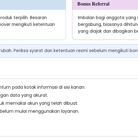
Bonus Referral
oduk terpilih. Besaran
Imbalan bagi anggota yang 
nover
mengikuti ketentuan
bergabung, biasanya dihitu
yang diajak dan dibagikan be
rubah. Periksa syarat dan ketentuan resmi sebelum mengikuti bon
um pada kotak informasi di sisi kanan.
engan data yang akurat.
suk memakai akun yang telah dibuat.
 sebelum mulai menggunakan layanan.