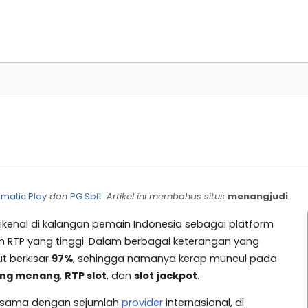
matic Play
dan
PG Soft
. Artikel ini membahas situs
menangjudi
.
kenal di kalangan pemain Indonesia sebagai platform
n RTP yang tinggi. Dalam berbagai keterangan yang
ut berkisar
97%
, sehingga namanya kerap muncul pada
ang menang
,
RTP slot
, dan
slot jackpot
.
ja sama dengan sejumlah
provider
internasional, di