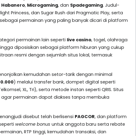
,
Habanero
,
Microgaming
, dan
Spadegaming
. Judul-
light Princess, dan Sugar Rush dari Pragmatic Play, serta
 sebagai permainan yang paling banyak dicari di platform
ategori permainan lain seperti
live casino
, togel, olahraga
hingga diposisikan sebagai platform hiburan yang cukup
mitraan resmi dengan sejumlah situs lokal, termasuk
 menonjolkan kemudahan setor-tarik dengan minimal
10.000
) melalui transfer bank, dompet digital seperti
omsel, XL, Tri), serta metode instan seperti QRIS. Situs
 agar permainan dapat diakses tanpa membuka
nangjudi disebut telah berlisensi
PAGCOR
, dan platform
seperti
welcome bonus
untuk anggota baru serta rebate
rmainan, RTP tinggi, kemudahan transaksi, dan