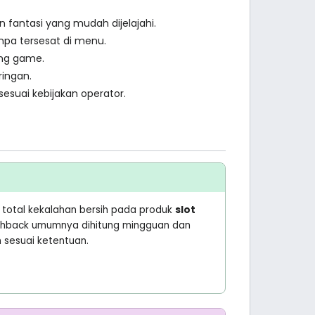
 fantasi yang mudah dijelajahi.
npa tersesat di menu.
ing game.
ingan.
sesuai kebijakan operator.
 total kekalahan bersih pada produk
slot
ashback umumnya dihitung mingguan dan
 sesuai ketentuan.