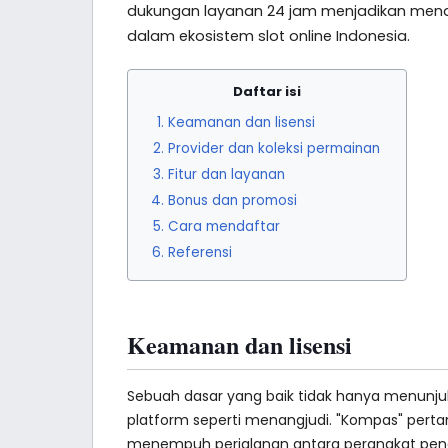
dukungan layanan 24 jam menjadikan mena
dalam ekosistem slot online Indonesia.
Daftar isi
Keamanan dan lisensi
Provider dan koleksi permainan
Fitur dan layanan
Bonus dan promosi
Cara mendaftar
Referensi
Keamanan dan lisensi
Sebuah dasar yang baik tidak hanya menunju
platform seperti menangjudi. "Kompas" per
menempuh perjalanan antara perangkat penggu